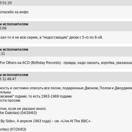
15:01:20
 спасибо за инфо
им исполнителям
06:08
зал-то я не всю серию, а "недостающие" диски с 5-го по 8-ой.
им исполнителям
12:11
or Others на 6CD (Birthday Records) - правда, надо сказать, коробка, указан
им исполнителям
6 11:48:47
ность и системно описать все песни, подаренные Джоном, Полом и Джорджем д
тельны.
вскими" годами, то есть 1963-1969 годами.
ости просим.
ни, если не указано иного.
 the Dakotas) (04/26/63)
y Side», 4 апреля 1963 года) – см. «Live At The BBC».
kotas) (07/26/63)