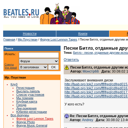
Новости
Книги
Главная
/
Мр.Поустман
/
Форум Lost Lennon Tapes
/ Песни Битлз, отданные другим 
Песни Битлз, отданные др
Поиск
Тема:
Битлз - песни, отданные другим исп
Искать:
Ответить
Советы
Песни Битлз, отданные другим 
Vox populi
Автор:
Монстр66
Дата:
30.08.02 1
Мр. Поустман
Заслуживают внимания диски
http://faab.pro.tok2.com/fff/fred/cdfred015
Клуб
Регистрация
http://faab.pro.tok2.com/fff/fred/cdfred016
Выслать пароль
http://faab.pro.tok2.com/fff/fred/cdfred017
Список участников
http://faab.pro.tok2.com/fff/fred/cdfred018
Мы помним
Клубная карта
У кого есть?
Города
Дни рождения
Юбилеи регистрации
Все форумы
Re: Песни Битлз, отданные друг
Форум Lost Lennon Tapes
Автор:
Andrey
Дата:
30.08.02 13:
Форум Photo
Форум Music General