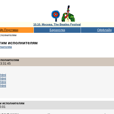
10.10. Москва. The Beatles Festival
Мр.Поустман
Барахолка
Оффлайн
исполнителям
угим исполнителям
олнителям
исполнителям
3:31:45
.html
.html
.html
.html
им исполнителям
46:01