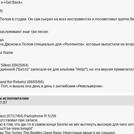
к «Get Back».
9)
Полом в студии. Он сам сыграл на всех инструментах и посоветовал группе Ba
заслуживают еще три песни:
Man
на Джоном и Полом специально для «Роллингов», которые выпустили ее втор
our Name
Silkie) (09/20/64)
даренной ("Битлз" записали ее для альбома "Help!"), но эта версия примеча
t and the Rebels) (08/05/66)
 Пол, и вышла она день в день с английским «Револьвером».
им исполнителям
:07:07
otas) (07/17/64) Parlophone R 5156
утствовал при записи.
о в том, что где-то в самом конце Билли не мог вытянуть высокую для него но
'll be mine tonight".
ка The Songs The Beatles Gave Away. Некоторые вещи я не слышал.