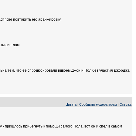
dfinger повторить его аранжировку.
ым синглом.
тельна тем, что ее спродюсировали вдвоем Джон и Пол без участия Джорджа
Цитата
Сообщить модераторам
Ссылка
|
|
ту - пришлось прибегнуть к помощи самого Пола, вот он и спел в самом