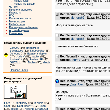
У меня есть THE SONGS THE BEATLES G
Форум Club
Форум Ad Libitum
Похоже сделал глупость! ;)
Чат (0)
Правила форумов
Подкасты
Re: Песни Битлз, отданные друг
FAQ
Автор:
Монстр66
Дата:
30.08.02 
Полезные советы
Модераторы
Hall of shame
Могу взять ненужные тебе
Последние сообщения
Архив форумов
Статистика
Re: Песни Битлз, отданные друг
Автор:
Монстр66
Дата:
30.08.02 
Поздравляем с днем рождения!
...только если не на болванках
dalobov
(30),
Владимир
Золотарёв
(32),
Nupogodist
(35),
Octopus
(43),
Бардина Мария
Re: Песни Битлз, отданные друг
(47),
Jude V
(51),
vaclav
(51),
AndreW_A
(53),
Ruslan_SF
(53),
Автор:
Andrey
Дата:
30.08.02 14:
GUTSUL
(55),
Галіна
(55),
alemis
(56)
Извини, но на оригиналы у меня финанс
Показать всех
Так что если надо - откатаю на болванк
Поздравляем с годовщиной
Re: Песни Битлз, отданные друг
регистрации!
Автор:
Дед_Alex
Дата:
30.08.02 1
Монстр66
У меня также есть на болванках тольк
Дед.
Hare
(9),
Muftinsky
(10),
k-annja
(16),
Caer
(16),
RedFinger***
(17),
ksan
(18),
edulet
(18),
Корепина Наталия
Re: Песни Битлз, отданные друг