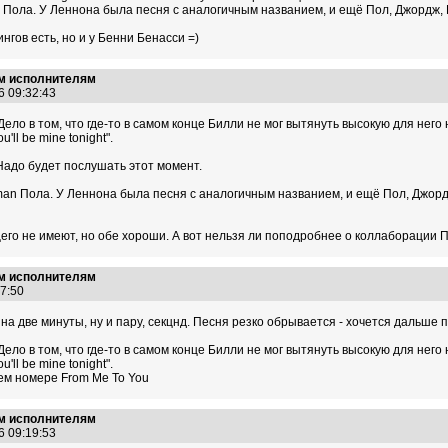
Пола. У Леннона была песня с аналогичным названием, и ещё Пол, Джордж, Ри
лингов есть, но и у Бенни Бенасси =)
им исполнителям
6 09:32:43
Дело в том, что где-то в самом конце Билли не мог вытянуть высокую для него
'll be mine tonight".
 Надо будет послушать этот момент.
n Пола. У Леннона была песня с аналогичным названием, и ещё Пол, Джордж,
его не имеют, но обе хороши. А вот нельзя ли поподробнее о коллаборации П
им исполнителям
:47:50
 на две минуты, ну и пару, секцнд. Песня резко обрывается - хочется дальше
Дело в том, что где-то в самом конце Билли не мог вытянуть высокую для него
'll be mine tonight".
ем номере From Me To You
им исполнителям
6 09:19:53