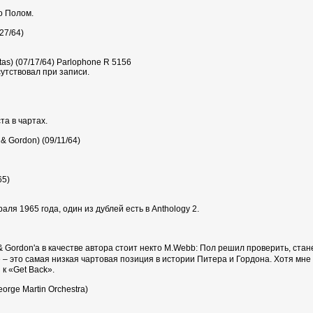
о Полом.
27/64)
otas) (07/17/64) Parlophone R 5156
утствовал при записи.
та в чартах.
 & Gordon) (09/11/64)
65)
ля 1965 года, один из дублей есть в Anthology 2.
 & Gordon'а в качестве автора стоит некто M.Webb: Пол решил проверить, стан
е – это самая низкая чартовая позиция в истории Питера и Гордона. Хотя мн
к «Get Back».
orge Martin Orchestra)