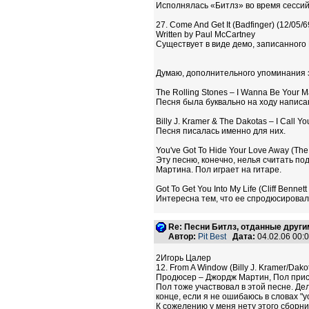
Исполнялась «Битлз» во время сессий 
27. Come And Get It (Badfinger) (12/05/6
Written by Paul McCartney
Существует в виде демо, записанного 
Думаю, дополнительного упоминания 
The Rolling Stones – I Wanna Be Your 
Песня была буквально на ходу написа
Billy J. Kramer & The Dakotas – I Call Y
Песня писалась именно для них.
You've Got To Hide Your Love Away (The 
Эту песню, конечно, нелья считать по
Мартина. Пол играет на гитаре.
Got To Get You Into My Life (Cliff Bennet
Интересна тем, что ее спродюсировал
Re: Песни Битлз, отданные друг
Автор:
Pit Best
Дата:
04.02.06 00
2Игорь Цалер
12. From A Window (Billy J. Kramer/Dak
Продюсер – Джордж Мартин, Пол прис
Пол тоже участвовал в этой песне. Дел
конце, если я не ошибаюсь в словах "you
К сожелению у меня нету этого сборни