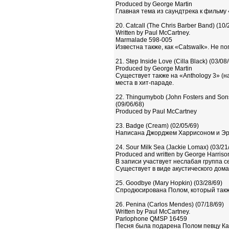
Produced by George Martin
Главная тема из саундтрека к фильму 
20. Catcall (The Chris Barber Band) (10/
Written by Paul McCartney.
Marmalade 598-005
Известна также, как «Catswalk». Не п
21. Step Inside Love (Cilla Black) (03/08
Produced by George Martin
Существует также на «Anthology 3» (на
места в хит-параде.
22. Thingumybob (John Fosters and Sons
(09/06/68)
Produced by Paul McCartney
23. Badge (Cream) (02/05/69)
Написана Джорджем Харрисоном и Эр
24. Sour Milk Sea (Jackie Lomax) (03/21
Produced and written by George Harriso
В записи участвует неслабая группа с
Существует в виде акустического дом
25. Goodbye (Mary Hopkin) (03/28/69)
Спродюсирована Полом, который также
26. Penina (Carlos Mendes) (07/18/69)
Written by Paul McCartney.
Parlophone QMSP 16459
Песня была подарена Полом певцу Кар