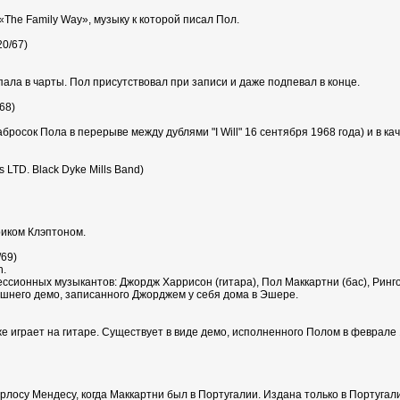
«The Family Way», музыку к которой писал Пол.
20/67)
опала в чарты. Пол присутствовал при записи и даже подпевал в конце.
/68)
бросок Пола в перерыве между дублями "I Will" 16 сентября 1968 года) и в кач
 LTD. Black Dyke Mills Band)
иком Клэптоном.
/69)
n.
ессионных музыкантов: Джордж Харрисон (гитара), Пол Маккартни (бас), Ринго
ашнего демо, записанного Джорджем у себя дома в Эшере.
 играет на гитаре. Существует в виде демо, исполненного Полом в феврале 
лосу Мендесу, когда Маккартни был в Португалии. Издана только в Португал