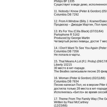
Philips BF 1335
Существует в виде демо, исполненног
11. Nobody I Know (Peter & Gordon) (05/
Columbia DB 7292
12. From A Window (Billy J. Kramer/Dak
Продюсер – Джордж Мартин, Пол прис
13. It's For You (Cilla Black) (07/31/64)
Parlophone R 5162
Produced by George Martin
Четвертый релиз певицы, достиг 7 мес
14. I Don't Want To See You Again (Peter
Columbia DB 7356
Не попала в чарты.
15. That Means A Lot (P.J. Proby) (09/17/
Liberty 10215
30 место в хит-параде.
The Beatles записывали песню 20 февра
16. Woman (Peter & Gordon) (02/11/66)
Columbia DB 7834
Песню написал Пол, но в версии Piter
достигла только 28 места в хит-парад
Исполнялась «Битлз» во время сессий 
17. Theme From The Family Way (The Ge
Written by Paul McCartney
(12/23/66)