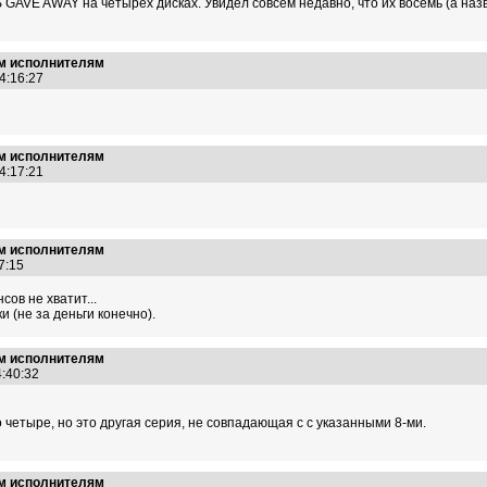
AVE AWAY на четырех дисках. Увидел совсем недавно, что их восемь (а назв
им исполнителям
14:16:27
им исполнителям
14:17:21
им исполнителям
37:15
ов не хватит...
и (не за деньги конечно).
им исполнителям
4:40:32
о четыре, но это другая серия, не совпадающая с с указанными 8-ми.
им исполнителям