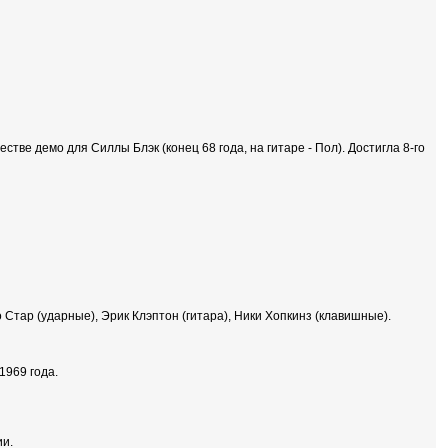
естве демо для Силлы Блэк (конец 68 года, на гитаре - Пол). Достигла 8-го
 Стар (ударные), Эрик Клэптон (гитара), Ники Хопкинз (клавишные).
1969 года.
ии.