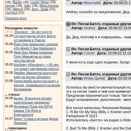
(18),
Baster
(18),
Lovely Ringo
(18),
Автор:
Монстр66
Дата:
30.08.02 
saysay
(19),
Salty
(19),
MissLennona
(19),
MiheyS
(20),
Sexy_Sadie
(21),
Andrey, спасибо за предложение, Дед,
TheTech
(21)
Показать всех
Re: Песни Битлз, отданные друг
Автор:
Andrey
Дата:
30.08.02 16:
Последние новости:
19:53
`Revolver` : 60 лет спустя
05.08
Скульптурную группу Битлз
Да, Дед, поэтому я и сокрушаюсь - зака
установили в Томске
05.08
Йоко Оно переиздаст альбом
«It’s Alright (I See Rainbows)»
Re: Песни Битлз, отданные друг
05.08
Джон Бон Джови позвонил
Автор:
Corvin
Дата:
10.09.02 11:
Полу Маккартни из дома
детства битла
У меня есть еще одно издание, Songs F
05.08
Альбому «Revolver» — 60 лет:
что пишет зарубежная пресса
05.08
Джеймс Маккартни выпустил
Re: Песни Битлз, отданные друг
клип на песню «Dreams»
Автор:
Игорь Цалер
Дата:
03.02.0
03.08
Терри Крейн выпустил книгу о
песнях, появившихся на волне
Хотелось бы внести окончательную яс
битломании
это за песни такие и чем они примеча
... статьи:
Предлагаю ограничиться только "битло
04.08
Бьорк: “В воздухе витают
Будут исправления, дополнения - мил
разительные перемены”
01.08
Интервью Пола для ЮТуб
Все песни написаны Ленноном-Маккарт
канала The Rest is
1. I'll Be On My Way (Billy J. Kramer and
Entertainment
Parlophone R 5023
14.07
Книга "Слова и музыка Джона
Исполнялась «Битлз» на радио («Side B
Леннона"
... периодика:
2. Bad To Me (Billy J. Kramer and the Da