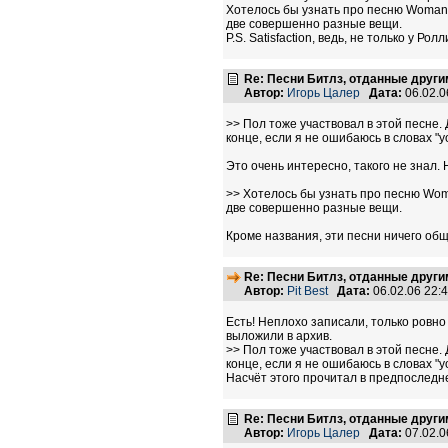
Хотелось бы узнать про песню Woman 
две совершенно разные вещи.
P.S. Satisfaction, ведь, не только у Рол
Re: Песни Битлз, отданные друг
Автор:
Игорь Цалер
Дата:
06.02.0
>> Пол тоже участвовал в этой песне. 
конце, если я не ошибаюсь в словах "you
Это очень интересно, такого не знал.
>> Хотелось бы узнать про песню Woma
две совершенно разные вещи.
Кроме названия, эти песни ничего общ
Re: Песни Битлз, отданные друг
Автор:
Pit Best
Дата:
06.02.06 22
Есть! Неплохо записали, только ровно
выложили в архив.
>> Пол тоже участвовал в этой песне. 
конце, если я не ошибаюсь в словах "you
Насчёт этого прочитал в предпоследн
Re: Песни Битлз, отданные друг
Автор:
Игорь Цалер
Дата:
07.02.0