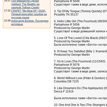
14.07
Пол Маккартни сделал
Parlophone R 5049
трибьют The Beatles на
Существует также в виде демо, исполн
свадьбе Тейлор Свифт
17.02
СЕКРЕТ "Big Beat 83" (2026).
3. Tip Of My Tongue (Tommy Quickly) (07
Первый мерсибит-альбом на
Picadilly 7N 35137
русском языке
22.09
Александр Беляев. Последнее
4. Hello Little Girl (The Fourmost) (08/30
интервью
Parlophone R 5056
Produced by George Martin
Существует в виде домашней записи «Б
5. Love Of The Loved (Cilla Black) (09/2
Produced by George Martin
Была исполнена также «Битлз» на про
6. I'll Keep You Satisfied (Billy J. Kramer
Produced by George Martin
7. I'm In Love (The Fourmost) (11/15/63)
Parlophone R 5078
Produced by George Martin
Существует также в виде демо, записа
8. World Without Love (Peter & Gordon) 
Columbia DB 7225
9. Like Dreamers Do (The Applejacks) (0
Decca F 11916
Была исполнена также «Битлз» на про
10. One And One Is Two (The Strangers 