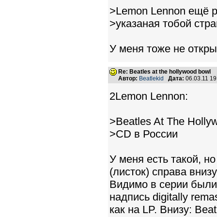
>Lemon Lennon ещё ра
>указаная тобой стра
У меня тоже не открыл
Re: Beatles at the hollywood bowl
Автор:
Beatlekid
Дата:
06.03.11 1
2Lemon Lennon:
>Beatles At The Holl
>CD в России
У меня есть такой, но
(листок) справа внизу
Видимо в серии были
надпись digitally rem
как на LP. Внизу: Bea