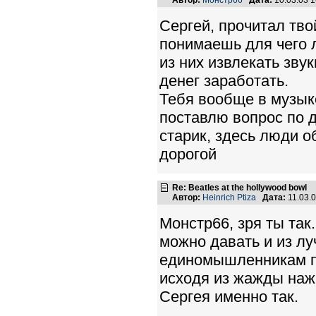
Автор:
Монстр66
Дата:
10.03.03 
Сергей, прочитал тво
понимаешь для чего 
из них извлекать зву
денег заработать.
Тебя вообще в музыке
поставлю вопрос по 
старик, здесь люди о
дорогой
Re: Beatles at the hollywood bowl
Автор:
Heinrich Ptiza
Дата:
11.03.
Монстр66, зря ты так
можно давать и из л
единомышленникам пр
исходя из жажды наж
Сергея именно так.