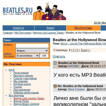
10.10. Мо
Новости
Книги
Мр.Поустман
Главная
/
Мр.Поустман
/
Форум Lost Lennon Tapes
/ Beatles at the Hollywood Bowl
Beatles at the Hollywood Bow
Поиск
Тема:
Битлз - Live At The Hollywood Bowl (1
Искать:
Страницы:
1
|
2
|
3
|
Еще>>
Советы
Vox populi
Ответить
Beatles at the Hollywood Bowl
Мр. Поустман
Автор:
KAY58©
Дата:
29.10.01 17
Клуб
Регистрация
У кого есть MP3 Beatl
Выслать пароль
Список участников
Мы помним
Клубная карта
Re: Beatles at the hollywood bowl
Города
Автор:
Alice Cooper
Дата:
09.03.0
Дни рождения
Юбилеи регистрации
Все форумы
Лично мне были бы о
Форум Lost Lennon Tapes
Форум Photo
великолепном "зальни
Форум Music General