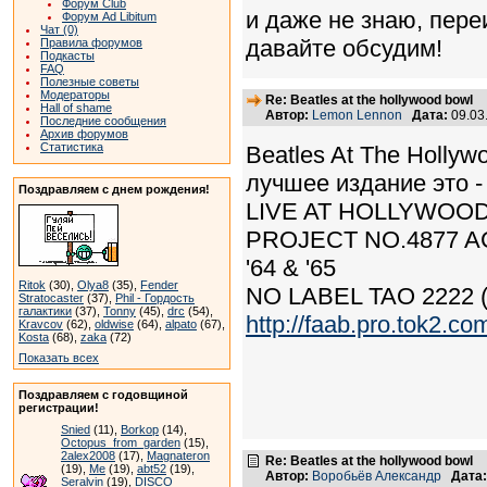
Форум Club
и даже не знаю, пер
Форум Ad Libitum
Чат (0)
давайте обсудим!
Правила форумов
Подкасты
FAQ
Полезные советы
Модераторы
Re: Beatles at the hollywood bowl
Hall of shame
Автор:
Lemon Lennon
Дата:
09.03
Последние сообщения
Архив форумов
Статистика
Beatles At The Holly
лучшее издание это -
Поздравляем с днем рождения!
LIVE AT HOLLYWOO
PROJECT NO.4877 
'64 & '65
Ritok
(30),
Olya8
(35),
Fender
NO LABEL TAO 2222 
Stratocaster
(37),
Phil - Гордость
галактики
(37),
Tonny
(45),
drc
(54),
http://faab.pro.tok2.co
Kravcov
(62),
oldwise
(64),
alpato
(67),
Kosta
(68),
zaka
(72)
Показать всех
Поздравляем с годовщиной
регистрации!
Snied
(11),
Borkop
(14),
Octopus_from_garden
(15),
2alex2008
(17),
Magnateron
Re: Beatles at the hollywood bowl
(19),
Me
(19),
abt52
(19),
Автор:
Воробьёв Александр
Дата:
Seralvin
(19),
DISCO