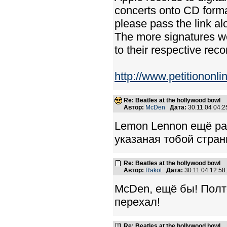
concerts onto CD forma
please pass the link al
The more signatures we
to their respective rec
http://www.petitiononl
Re: Beatles at the hollywood bowl
Автор:
McDen
Дата:
30.11.04 04:
Lemon Lennon ещё раз
указаная тобой стран
Re: Beatles at the hollywood bowl
Автор:
Rakot
Дата:
30.11.04 12:5
McDen, ещё бы! Полто
перехал!
Re: Beatles at the hollywood bowl