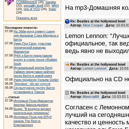
COMMANDER
(20),
Sandjar
(22),
sexuality itself
(22),
WKH
На mp3-Домашняя кол
(23),
one of YOU
(24),
Yutan
(24)
Показать всех
Re: Beatles at the hollywood bowl
Автор:
Alice Cooper
Дата:
10.03.0
Последние новости:
07.08
На Эбби-роуд снимут сцену
Lemon Lennon: "Лучше
для фильмов Сэма Мендеса о
Битлз
официальное, так вед
07.08
Умер Пол Свон, участник
технической команды
ведь явно не выходи
Маккартни
07.08
PHIX и Битлз представили
куртку в стиле эпохи «Rubber
Soul»
Re: Beatles at the hollywood bowl
07.08
Музыкальный критик Билл
Автор:
Lemon Lennon
Дата:
10.03
Уаймен представил рейтинг
песен Битлз в новой книге
Официально на CD н
07.08
Умер продюсер Уильям Орбит
06.08
`Revolver`: 60 лет спустя
05.08
Скульптурную группу Битлз
установили в Томске
Re: Beatles at the hollywood bowl
Автор:
Монстр66
Дата:
10.03.03 
... статьи:
07.08
Интервью Пола Маккартни
Амелии Димольденберг
Согласен с Лемонном.
04.08
Бьорк: “В воздухе витают
разительные перемены”
лучший на сегодняшни
01.08
Интервью Пола для ЮТуб
качество и ценность 
канала The Rest is
Entertainment