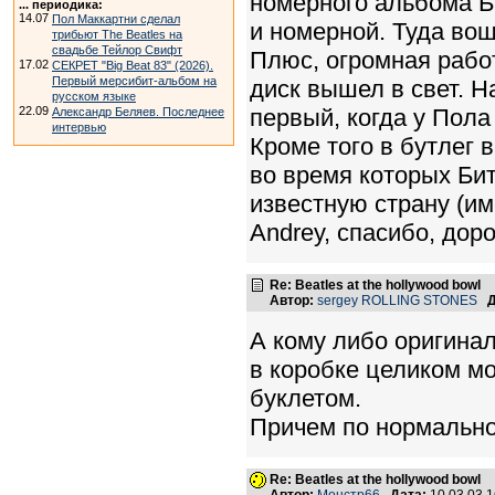
номерного альбома Би
... периодика:
14.07
Пол Маккартни сделал
и номерной. Туда вош
трибьют The Beatles на
свадьбе Тейлор Свифт
Плюс, огромная рабо
17.02
СЕКРЕТ "Big Beat 83" (2026).
Первый мерсибит-альбом на
диск вышел в свет. Н
русском языке
22.09
первый, когда у Пола
Александр Беляев. Последнее
интервью
Кроме того в бутлег 
во время которых Би
известную страну (им
Andrey, спасибо, дор
Re: Beatles at the hollywood bowl
Автор:
sergey ROLLING STONES
Д
А кому либо оригинал
в коробке целиком мо
буклетом.
Причем по нормально
Re: Beatles at the hollywood bowl