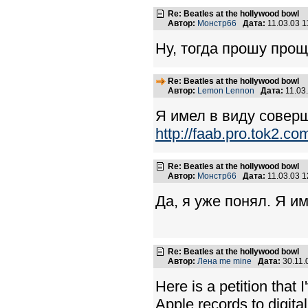
Re: Beatles at the hollywood bowl
Автор:
Монстр66
Дата:
11.03.03 
Ну, тогда прошу прощ
Re: Beatles at the hollywood bowl
Автор:
Lemon Lennon
Дата:
11.03
Я имел в виду соверш
http://faab.pro.tok2.co
Re: Beatles at the hollywood bowl
Автор:
Монстр66
Дата:
11.03.03 
Да, я уже понял. Я и
Re: Beatles at the hollywood bowl
Автор:
Лена me mine
Дата:
30.11.
Here is a petition that 
Apple records to digit