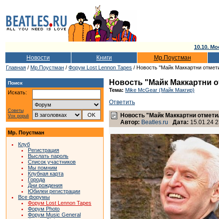
10.10. Мо
Новости
Книги
Мр.Поустман
Главная
/
Мр.Поустман
/
Форум Lost Lennon Tapes
/ Новость "Майк Маккартни отмети
Новость "Майк Маккартни о
Поиск
Тема:
Mike McGear (Майк Макгир)
Искать:
Ответить
Советы
Новость "Майк Маккартни отмети
Vox populi
Автор:
Beatles.ru
Дата:
15.01.24 2
Мр. Поустман
Клуб
Регистрация
Выслать пароль
Список участников
Мы помним
Клубная карта
Города
Дни рождения
Юбилеи регистрации
Все форумы
Форум Lost Lennon Tapes
Форум Photo
Форум Music General