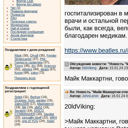
Форум Club
Форум Ad Libitum
Чат (0)
Правила форумов
госпитализирован в м
Подкасты
FAQ
врачи и остальной п
Полезные советы
Модераторы
были, как всегда, ве
Hall of shame
Последние сообщения
благодарен медикам.
Архив форумов
Статистика
https://www.beatles.
Поздравляем с днем рождения!
Ritok
(30),
Olya8
(35),
Fender
Stratocaster
(37),
Phil -
Гордость галактики
(37),
Обсуждение новости: "Новость "М
Tonny
(45),
drc
(54),
Kravcov
Автор:
0ldViking
Дата:
15.01.24 2
(62),
oldwise
(64),
alpato
(67),
Kosta
(68),
zaka
(72)
Майк Маккартни, гово
Показать всех
Поздравляем с годовщиной
регистрации!
Re: Новость "Майк Маккартни отм
Автор:
JohnLenin
Дата:
16.01.24 
Snied
(11),
Borkop
(14),
Octopus_from_garden
(15),
2alex2008
(17),
Magnateron
20ldViking:
(19),
Me
(19),
abt52
(19),
Seralvin
(19),
DISCO
COMMANDER
(20),
Sandjar
(22),
sexuality itself
(22),
WKH
>Майк Маккартни, гов
(23),
one of YOU
(24),
Yutan
(24)