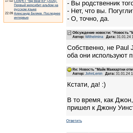
17.02
СЕКРЕТ "Big Beat 83" (2026).
- Вы родственник тог
Первый мерсибит-альбом на
- Нет, что вы. Погугли
русском языке
22.09
Александр Беляев. Последнее
- О, точно, да.
интервью
Обсуждение новости: "Новость "М
Автор:
Wilhelmina
Дата:
31.01.24
Собственно, не Paul 
оба они используют п
Re: Новость "Майк Маккартни отм
Автор:
JohnLenin
Дата:
31.01.24 
Кстати, да! :)
В то время, как Джон,
пришел к Джону Уин
Ответить