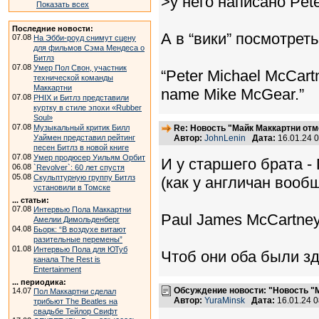
>у него написано Pet
Показать всех
Последние новости:
А в “вики” посмотреть
07.08
На Эбби-роуд снимут сцену
для фильмов Сэма Мендеса о
Битлз
07.08
Умер Пол Свон, участник
“Peter Michael McCartn
технической команды
Маккартни
name Mike McGear.”
07.08
PHIX и Битлз представили
куртку в стиле эпохи «Rubber
Soul»
07.08
Музыкальный критик Билл
Re: Новость "Майк Маккартни отм
Уаймен представил рейтинг
Автор:
JohnLenin
Дата:
16.01.24 
песен Битлз в новой книге
07.08
Умер продюсер Уильям Орбит
И у старшего брата -
06.08
`Revolver`: 60 лет спустя
05.08
Скульптурную группу Битлз
(как у англичан вооб
установили в Томске
... статьи:
07.08
Интервью Пола Маккартни
Paul James McCartney
Амелии Димольденберг
04.08
Бьорк: “В воздухе витают
разительные перемены”
01.08
Интервью Пола для ЮТуб
Чтоб они оба были з
канала The Rest is
Entertainment
... периодика:
Обсуждение новости: "Новость "М
14.07
Пол Маккартни сделал
Автор:
YuraMinsk
Дата:
16.01.24 
трибьют The Beatles на
свадьбе Тейлор Свифт