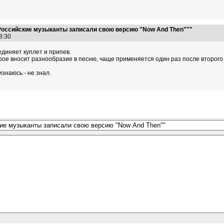
Российские музыканты записали свою версию "Now And Then"""
08:30
единяет куплет и припев.
рое вносит разнообразие в песню, чаще применяется один раз после второго 
знаюсь - не знал.