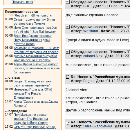
Показать всех
Обсуждение новости: "Новость "
Автор:
BBC
Дата:
30.11.23 17:16
Последние новости:
Да,с любовью сделано.Спасибо!
19:53
`Revolver` : 60 лет спустя
05.08
Скульптурную группу Битлз
установили в Томске
Обсуждение новости: "Новость "
05.08
Йоко Оно переиздаст альбом
Автор:
Westlund
Дата:
30.11.23 2
«It’s Alright (I See Rainbows)»
05.08
Джон Бон Джови позвонил
Полу Маккартни из дома
Супер! И видео и аудио. Made in Love)
детства битла
05.08
Альбому «Revolver» — 60 лет:
Обсуждение новости: "Новость "
что пишет зарубежная пресса
05.08
Автор:
colonel Alex
Дата:
30.11.23
Джеймс Маккартни выпустил
клип на песню «Dreams»
03.08
Терри Крейн выпустил книгу о
Мне показалось, что в клипе на риккенб
песнях, появившихся на волне
битломании
Re: Новость "Российские музыка
... статьи:
Автор:
Bogus
Дата:
01.12.23 00:
04.08
Бьорк: “В воздухе витают
разительные перемены”
01.08
Интервью Пола для ЮТуб
2colonel Alex:
канала The Rest is
Entertainment
>Мне показалось, что в клипе на рикк
14.07
Книга "Слова и музыка Джона
>струн, но 6 колков.
Леннона"
Другие 6 расположены как-бы под угло
... периодика:
14.07
Пол Маккартни сделал
трибьют The Beatles на
Re: Новость "Российские музыка
свадьбе Тейлор Свифт
Автор:
Янка-битломанка
Дата:
01
17.02
СЕКРЕТ "Big Beat 83" (2026).