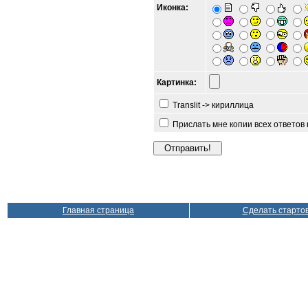
Иконка:
Картинка:
Translit -> кириллица
Прислать мне копии всех ответов
Главная страница
Сделать старто