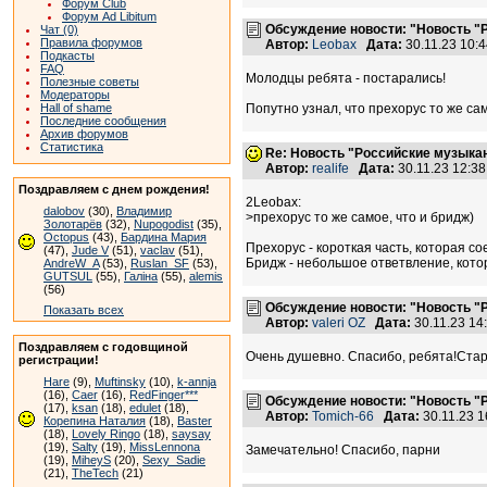
Форум Club
Форум Ad Libitum
Обсуждение новости: "Новость "
Чат (0)
Правила форумов
Автор:
Leobax
Дата:
30.11.23 10:
Подкасты
FAQ
Молодцы ребята - постарались!
Полезные советы
Модераторы
Hall of shame
Попутно узнал, что прехорус то же сам
Последние сообщения
Архив форумов
Статистика
Re: Новость "Российские музыка
Автор:
realife
Дата:
30.11.23 12:3
Поздравляем с днем рождения!
2Leobax:
dalobov
(30),
Владимир
>прехорус то же самое, что и бридж)
Золотарёв
(32),
Nupogodist
(35),
Octopus
(43),
Бардина Мария
Прехорус - короткая часть, которая со
(47),
Jude V
(51),
vaclav
(51),
Бридж - небольшое ответвление, кото
AndreW_A
(53),
Ruslan_SF
(53),
GUTSUL
(55),
Галіна
(55),
alemis
(56)
Обсуждение новости: "Новость "
Показать всех
Автор:
valeri OZ
Дата:
30.11.23 1
Поздравляем с годовщиной
Очень душевно. Спасибо, ребята!Стар
регистрации!
Hare
(9),
Muftinsky
(10),
k-annja
(16),
Caer
(16),
RedFinger***
Обсуждение новости: "Новость "
(17),
ksan
(18),
edulet
(18),
Автор:
Tomich-66
Дата:
30.11.23 
Корепина Наталия
(18),
Baster
(18),
Lovely Ringo
(18),
saysay
(19),
Salty
(19),
MissLennona
Замечательно! Спасибо, парни
(19),
MiheyS
(20),
Sexy_Sadie
(21),
TheTech
(21)