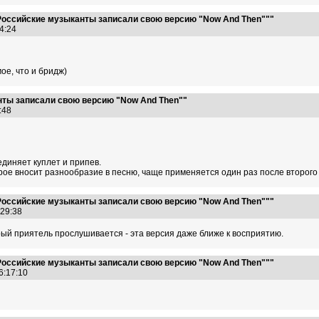
Российские музыканты записали свою версию "Now And Then"""
44:24
ое, что и бридж)
нты записали свою версию "Now And Then""
8:48
единяет куплет и припев.
рое вносит разнообразие в песню, чаще применяется один раз после второго 
Российские музыканты записали свою версию "Now And Then"""
4:29:38
ый приятель прослушивается - эта версия даже ближе к восприятию.
Российские музыканты записали свою версию "Now And Then"""
16:17:10