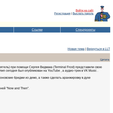
Войти на сайт
Регистрация
|
Выслать пароль
Ссылки
Спецпроекты
Новая тема
|
Вернуться в LLT
Цитата
ятель) при помощи Сергея Видмака (Terminal Frost) представили свою
ип сегодня был опубликован на YouTube , а аудио-трек в VK Music .
оновские бриджи из демо, а также сделать аранжировку в духе
ней "Now and Then".