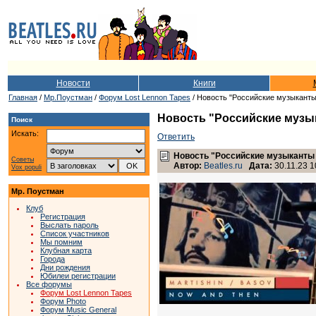
Новости
Книги
Главная
/
Мр.Поустман
/
Форум Lost Lennon Tapes
/ Новость "Российские музыканты
Новость "Российские музы
Поиск
Искать:
Ответить
Новость "Российские музыканты 
Советы
Автор:
Beatles.ru
Дата:
30.11.23 1
Vox populi
Мр. Поустман
Клуб
Регистрация
Выслать пароль
Список участников
Мы помним
Клубная карта
Города
Дни рождения
Юбилеи регистрации
Все форумы
Форум Lost Lennon Tapes
Форум Photo
Форум Music General