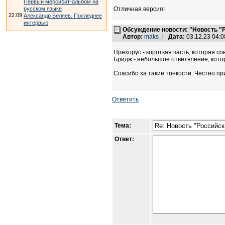
Первый мерсибит-альбом на
русском языке
Отличная версия!
22.09
Александр Беляев. Последнее
интервью
Обсуждение новости: "Новость "
Автор:
maks_i
Дата:
03.12.23 04:
Прехорус - короткая часть, которая со
Бридж - небольшое ответвление, кото
Спасибо за такие тонкости. Честно при
Ответить
Тема:
Ответ: