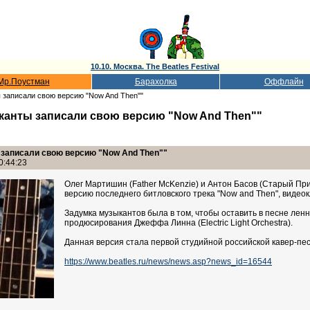
10.10. Москва. The Beatles Festival
Мр.Поустман
Барахолка
Оффлайн
 записали свою версию "Now And Then""
канты записали свою версию "Now And Then""
записали свою версию "Now And Then""
0:44:23
Олег Мартишин (Father McKenzie) и Антон Басов (Старый При
версию последнего битловского трека "Now and Then", видеокл
Задумка музыкантов была в том, чтобы оставить в песне ленн
продюсирования Джеффа Линна (Electric Light Orchestra).
Данная версия стала первой студийной российской кавер-пес
https://www.beatles.ru/news/news.asp?news_id=16544