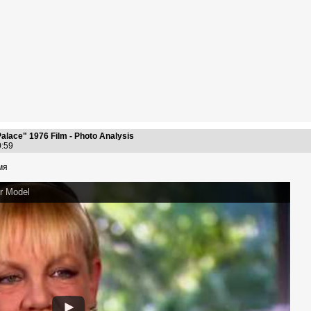
alace" 1976 Film - Photo Analysis
40:59
мя
er Model