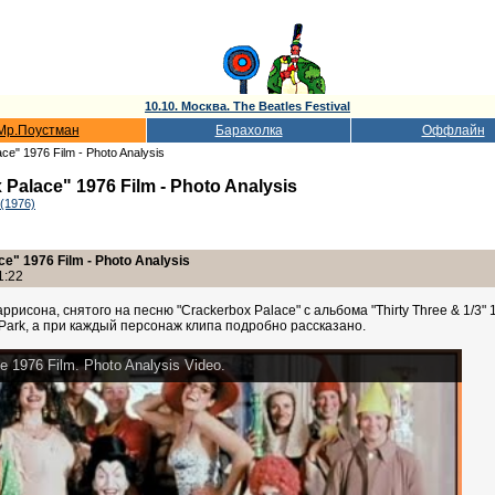
10.10. Москва. The Beatles Festival
Мр.Поустман
Барахолка
Оффлайн
ce" 1976 Film - Photo Analysis
Palace" 1976 Film - Photo Analysis
 (1976)
e" 1976 Film - Photo Analysis
1:22
сона, снятого на песню "Crackerbox Palace" с альбома "Thirty Three & 1/3" 
 Park, а при каждый персонаж клипа подробно рассказано.
e 1976 Film. Photo Analysis Video.