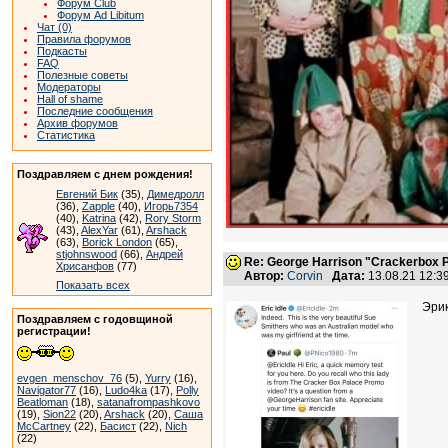
Форум Club
Форум Ad Libitum
Чат (0)
Правила форумов
Подкасты
FAQ
Полезные советы
Модераторы
Hall of shame
Последние сообщения
Архив форумов
Статистика
Поздравляем с днем рождения!
Евгений Бик
(35),
Димедролл
(36),
Zapple
(40),
Игорь7354
(40),
Katrina
(42),
Rory Storm
(43),
AlexYar
(61),
Arshack
(63),
Borick London
(65),
stjohnswood
(66),
Андрей
Re: George Harrison "Crackerbox P
Хрисанфов
(77)
Автор:
Corvin
Дата:
13.08.21 12:
Показать всех
Эрик
Поздравляем с годовщиной
регистрации!
evgen_menschov_76
(5),
Yurry
(16),
Navigator77
(16),
Ludo4ka
(17),
Polly
Beatloman
(18),
satanafrompashkovo
(19),
Sion22
(20),
Arshack
(20),
Саша
McCartney
(22),
Басист
(22),
Nich
(22)