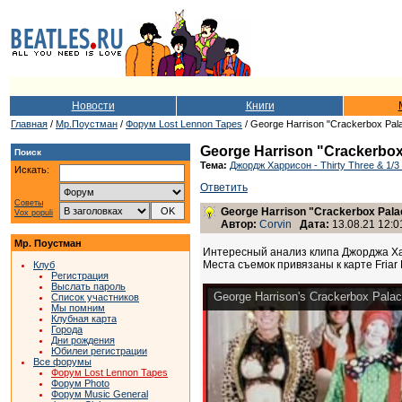
Новости
Книги
Главная
/
Мр.Поустман
/
Форум Lost Lennon Tapes
/ George Harrison "Crackerbox Pala
George Harrison "Crackerbox 
Поиск
Тема:
Джордж Харрисон - Thirty Three & 1/3
Искать:
Ответить
Советы
George Harrison "Crackerbox Palac
Vox populi
Автор:
Corvin
Дата:
13.08.21 12:0
Мр. Поустман
Интересный анализ клипа Джорджа Харри
Места съемок привязаны к карте Friar
Клуб
Регистрация
Выслать пароль
George Harrison's Crackerbox Palac
Список участников
Мы помним
Клубная карта
Города
Дни рождения
Юбилеи регистрации
Все форумы
Форум Lost Lennon Tapes
Форум Photo
Форум Music General