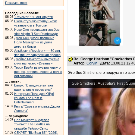
Показать всех
Последние новости:
06.08
`Revolver`: 60 лет спустя
05.08
Скульптурную группу Битлз
установили в Томске
05.08
Йоко Оно переиздаст альбом
«It’s Alright (I See Rainbows)»
05.08
Джон Бон Джови позвонил
Полу Маккартни из дома
детства битла
05.08
Альбому «Revolver» — 60 лет:
что пишет зарубежная пресса
05.08
Re: George Harrison "Crackerbox P
Джеймс Маккартни выпустил
Автор:
Corvin
Дата:
13.08.21 12:
клип на песню «Dreams»
03.08
Терри Крейн выпустил книгу о
песнях, появившихся на волне
Это Sue Smithers, его подруга в то вре
битломании
... статьи:
Sue Smithers: Australia's First Sup
04.08
Бьорк: “В воздухе витают
разительные перемены”
01.08
Интервью Пола для ЮТуб
канала The Rest is
Entertainment
14.07
Книга "Слова и музыка Джона
Леннона"
... периодика:
14.07
Пол Маккартни сделал
трибьют The Beatles на
свадьбе Тейлор Свифт
17.02
СЕКРЕТ "Big Beat 83" (2026).