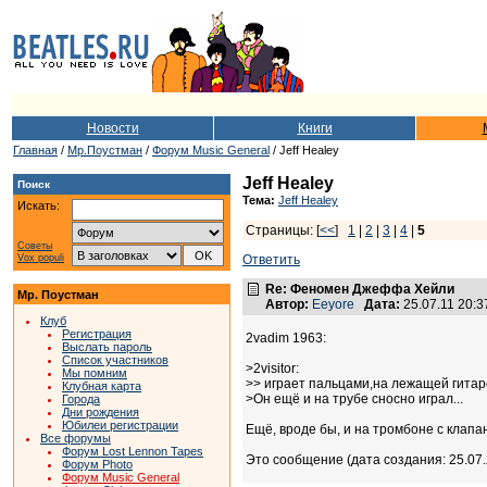
Новости
Книги
Главная
/
Мр.Поустман
/
Форум Music General
/ Jeff Healey
Jeff Healey
Поиск
Тема:
Jeff Healey
Искать:
Страницы: [
<<
]
1
|
2
|
3
|
4
|
5
Советы
Vox populi
Ответить
Re: Феномен Джеффа Хейли
Мр. Поустман
Автор:
Eeyore
Дата:
25.07.11 20:
Клуб
Регистрация
2vadim 1963:
Выслать пароль
Список участников
>2visitor:
Мы помним
>> играет пальцами,на лежащей гитар
Клубная карта
>Он ещё и на трубе сносно играл...
Города
Дни рождения
Юбилеи регистрации
Ещё, вроде бы, и на тромбоне с клап
Все форумы
Форум Lost Lennon Tapes
Это сообщение (дата создания: 25.07
Форум Photo
Форум Music General