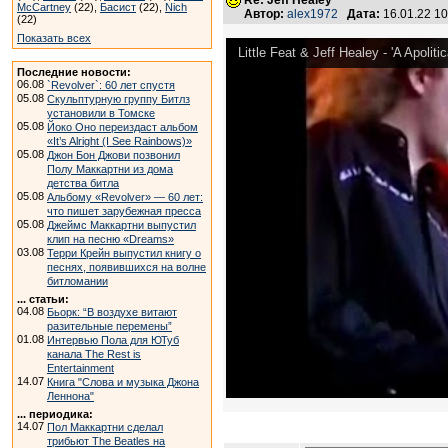
Re: Jeff Healey
McCartney
(22),
Басист
(22),
Nich
Автор:
alex1972
Дата:
16.01.22 1
(22)
Показать всех
Little Feat & Jeff Healey - 'A Apoliti
Последние новости:
06.08
`Revolver`: 60 лет спустя
05.08
Скульптурную группу Битлз
установили в Томске
05.08
Йоко Оно переиздаст альбом
«It’s Alright (I See Rainbows)»
05.08
Джон Бон Джови позвонил
Полу Маккартни из дома
детства битла
05.08
Альбому «Revolver» — 60 лет:
что пишет зарубежная пресса
05.08
Джеймс Маккартни выпустил
клип на песню «Dreams»
03.08
Терри Крейн выпустил книгу о
песнях, появившихся на волне
битломании
... статьи:
04.08
Бьорк: “В воздухе витают
разительные перемены”
01.08
Интервью Пола для ЮТуб
канала The Rest is
Entertainment
14.07
Книга "Слова и музыка Джона
Леннона"
... периодика:
14.07
Пол Маккартни сделал
трибьют The Beatles на