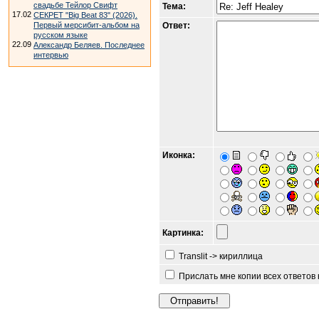
свадьбе Тейлор Свифт
Тема:
17.02
СЕКРЕТ "Big Beat 83" (2026).
Первый мерсибит-альбом на
Ответ:
русском языке
22.09
Александр Беляев. Последнее
интервью
Иконка:
Картинка:
Translit -> кириллица
Прислать мне копии всех ответов