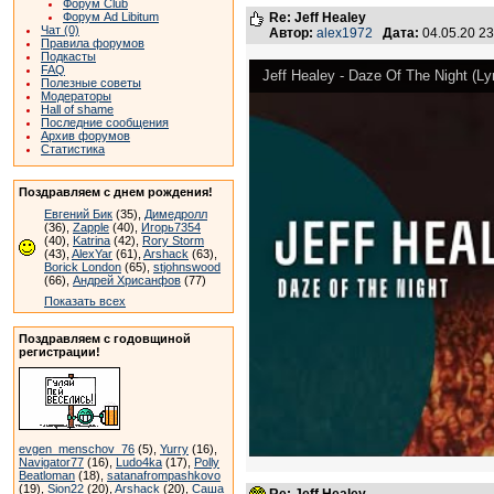
Форум Club
Форум Ad Libitum
Re: Jeff Healey
Чат (0)
Автор:
alex1972
Дата:
04.05.20 2
Правила форумов
Подкасты
FAQ
Jeff Healey - Daze Of The Night (Ly
Полезные советы
Модераторы
Hall of shame
Последние сообщения
Архив форумов
Статистика
Поздравляем с днем рождения!
Евгений Бик
(35),
Димедролл
(36),
Zapple
(40),
Игорь7354
(40),
Katrina
(42),
Rory Storm
(43),
AlexYar
(61),
Arshack
(63),
Borick London
(65),
stjohnswood
(66),
Андрей Хрисанфов
(77)
Показать всех
Поздравляем с годовщиной
регистрации!
evgen_menschov_76
(5),
Yurry
(16),
Navigator77
(16),
Ludo4ka
(17),
Polly
Beatloman
(18),
satanafrompashkovo
(19),
Sion22
(20),
Arshack
(20),
Саша