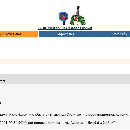
10.10. Москва. The Beatles Festival
Мр.Поустман
Барахолка
Оффлайн
37:26
е
анами. А его фамилию обычно читают как Хили, хотя с произношением фамили
.2011 20:34:50) было перемещено из темы "Феномен Джеффа Хейли".