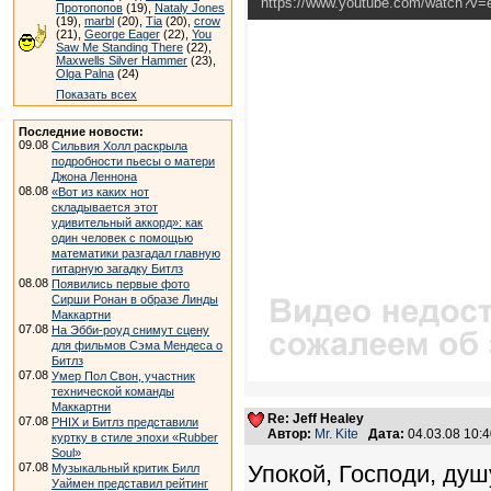
https://www.youtube.com/watch?v
Протопопов
(19),
Nataly Jones
(19),
marbl
(20),
Tia
(20),
crow
(21),
George Eager
(22),
You
Saw Me Standing There
(22),
Maxwells Silver Hammer
(23),
Olga Palna
(24)
Показать всех
Последние новости:
09.08
Сильвия Холл раскрыла
подробности пьесы о матери
Джона Леннона
08.08
«Вот из каких нот
складывается этот
удивительный аккорд»: как
один человек с помощью
математики разгадал главную
гитарную загадку Битлз
08.08
Появились первые фото
Сирши Ронан в образе Линды
Маккартни
07.08
На Эбби-роуд снимут сцену
для фильмов Сэма Мендеса о
Битлз
07.08
Умер Пол Свон, участник
технической команды
Маккартни
Re: Jeff Healey
07.08
PHIX и Битлз представили
Автор:
Mr. Kite
Дата:
04.03.08 10:
куртку в стиле эпохи «Rubber
Soul»
07.08
Упокой, Господи, душ
Музыкальный критик Билл
Уаймен представил рейтинг