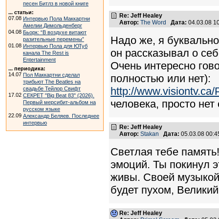
песен Битлз в новой книге
... статьи:
Re: Jeff Healey
07.08
Интервью Пола Маккартни
Автор:
The Word
Дата:
04.03.08 1
Амелии Димольденберг
04.08
Бьорк: “В воздухе витают
Надо же, я буквально
разительные перемены”
01.08
Интервью Пола для ЮТуб
он рассказывал о себе
канала The Rest is
Entertainment
Очень интересно гово
... периодика:
14.07
Пол Маккартни сделал
полностью или нет):
трибьют The Beatles на
http://www.visiontv.ca
свадьбе Тейлор Свифт
17.02
СЕКРЕТ "Big Beat 83" (2026).
человека, просто нет 
Первый мерсибит-альбом на
русском языке
22.09
Александр Беляев. Последнее
интервью
Re: Jeff Healey
Автор:
Stakan
Дата:
05.03.08 00:
Светлая тебе память
эмоций. Ты покинул э
живы. Своей музыкой 
будет пухом, Великий
Re: Jeff Healey