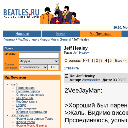
10.10. Мо
Новости
Книги
Мр.Поустман
Главная
/
Мр.Поустман
/
Форум Music General
/ Jeff Healey
Jeff Healey
Поиск
Тема:
Jeff Healey
Искать:
Страницы: [
<<
]
1
|
2
|
3
|
4
|
5
|
Еще>>
Советы
Vox populi
Ответить
Re: Jeff Healey
Мр. Поустман
Автор:
Alexbander
Дата:
03.03.08
Клуб
Регистрация
2VeeJayMan:
Выслать пароль
Список участников
Мы помним
Клубная карта
>Хороший был парень
Города
Дни рождения
>Жаль. Видимо висок
Юбилеи регистрации
Все форумы
Прсоединяюсь, услыш
Форум Lost Lennon Tapes
Форум Photo
Форум Music General