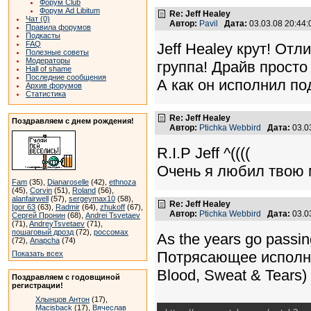
Форум Club
Форум Ad Libitum
Re: Jeff Healey
Чат (0)
Автор:
Pavil
Дата:
03.03.08 20:44
Правила форумов
Подкасты
FAQ
Jeff Healey крут! От
Полезные советы
Модераторы
группа! Драйв просто
Hall of shame
Последние сообщения
А как он исполнил под
Архив форумов
Статистика
Re: Jeff Healey
Поздравляем с днем рождения!
Автор:
Ptichka Webbird
Дата:
03.0
R.I.P Jeff ^((((
Очень я любил твою 
Fam
(35),
Dianaroselle
(42),
ethnoza
(45),
Corvin
(51),
Roland
(56),
alanfairwell
(57),
sergeymax10
(58),
Re: Jeff Healey
Igor 63
(63),
Radmir
(64),
zhukoff
(67),
Автор:
Ptichka Webbird
Дата:
03.0
Сергей Пронин
(68),
Andrei Tsvetaev
(71),
AndreyTsvetaev
(71),
пошаговый дрозд
(72),
россомах
As the years go passin
(72),
Anapcha
(74)
Потрясающее исполн
Показать всех
Blood, Sweat & Tears)
Поздравляем с годовщиной
регистрации!
Хлынцов Антон
(17),
Macisback
(17),
Вячеслав