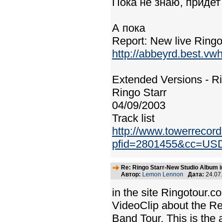
Пока не знаю, придет
А пока
Report: New live Ring
http://abbeyrd.best.vw
Extended Versions - Ri
Ringo Starr
04/09/2003
Track list
http://www.towerrecor
pfid=2801455&cc=U
Re: Ringo Starr-New Studio Album in
Автор:
Lemon Lennon
Дата:
24.07
in the site Ringotour.
VideoClip about the Reh
Band Tour. This is the 