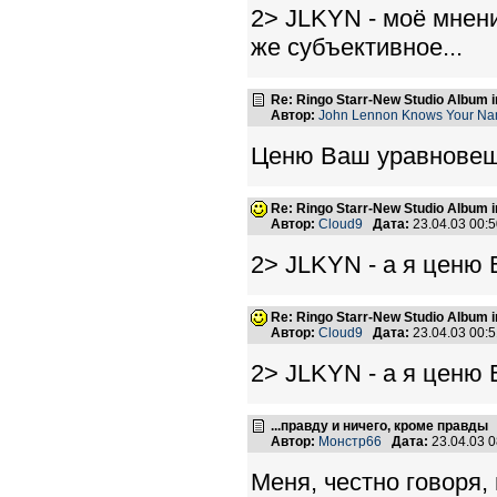
2> JLKYN - моё мнени
же субъективное...
Re: Ringo Starr-New Studio Album in
Автор:
John Lennon Knows Your N
Ценю Ваш уравновеш
Re: Ringo Starr-New Studio Album in
Автор:
Cloud9
Дата:
23.04.03 00:
2> JLKYN - а я ценю 
Re: Ringo Starr-New Studio Album in
Автор:
Cloud9
Дата:
23.04.03 00:
2> JLKYN - а я ценю 
...правду и ничего, кроме правды
Автор:
Монстр66
Дата:
23.04.03 
Меня, честно говоря,