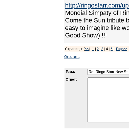
http://ringostarr.com/
Mondial Simpaty of Rin
Come the Sun tribute to 
easy to imagine like wo
Good Show) !!!
Страницы: [
<<
]
1
|
2
|
3
|
4
|
5
|
Еще>>
Ответить
Тема:
Ответ: