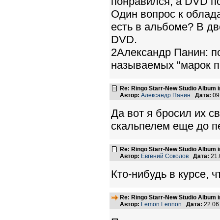
понравился, а DVD по
Один вопрос к облада
есть в альбоме? В дв
DVD.
2Александр Панин: п
называемых "марок п
Re: Ringo Starr-New Studio Album in
Автор:
Александр Панин
Дата:
09
Да вот я бросил их с
скальпелем еще до пе
Re: Ringo Starr-New Studio Album in
Автор:
Евгений Соколов
Дата:
21.
Кто-нибудь в курсе, 
Re: Ringo Starr-New Studio Album in
Автор:
Lemon Lennon
Дата:
22.06