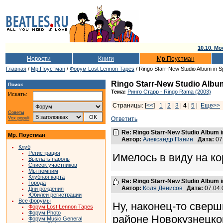
10.10. Мо
Новости
Книги
Мр.Поустман
Главная
/
Мр.Поустман
/
Форум Lost Lennon Tapes
/ Ringo Starr-New Studio Album in Sp
Ringo Starr-New Studio Album
Поиск
Тема:
Ринго Старр - Ringo Rama (2003)
Искать:
Страницы: [
<<
]
1
|
2
|
3
|
4
|
5
|
Еще>>
Советы
Vox populi
Ответить
Re: Ringo Starr-New Studio Album in
Мр. Поустман
Автор:
Александр Панин
Дата:
07
Клуб
Регистрация
Имелось в виду на ко
Выслать пароль
Список участников
Мы помним
Клубная карта
Re: Ringo Starr-New Studio Album in
Города
Автор:
Коля Денисов
Дата:
07.04.
Дни рождения
Юбилеи регистрации
Все форумы
Ну, наконец-то свер
Форум Lost Lennon Tapes
Форум Photo
районе Новокузнецкой
Форум Music General