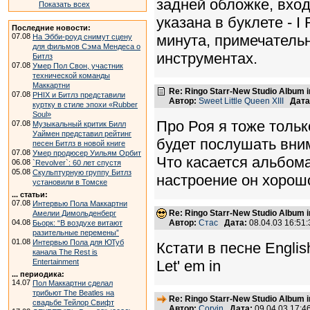
задней обложке, вход
Показать всех
указана в буклете - I
Последние новости:
07.08
минута, примечательн
На Эбби-роуд снимут сцену
для фильмов Сэма Мендеса о
инструментах.
Битлз
07.08
Умер Пол Свон, участник
технической команды
Маккартни
Re: Ringo Starr-New Studio Album in
07.08
PHIX и Битлз представили
Автор:
Sweet Little Queen XIII
Дата
куртку в стиле эпохи «Rubber
Soul»
Про Роя я тоже тольк
07.08
Музыкальный критик Билл
Уаймен представил рейтинг
будет послушать вни
песен Битлз в новой книге
07.08
Умер продюсер Уильям Орбит
Что касается альбом
06.08
`Revolver`: 60 лет спустя
05.08
Скульптурную группу Битлз
настроение он хорошо
установили в Томске
... статьи:
07.08
Интервью Пола Маккартни
Re: Ringo Starr-New Studio Album in
Амелии Димольденберг
04.08
Автор:
Стас
Дата:
08.04.03 16:5
Бьорк: “В воздухе витают
разительные перемены”
01.08
Интервью Пола для ЮТуб
Кстати в песне Engli
канала The Rest is
Entertainment
Let' em in
... периодика:
14.07
Пол Маккартни сделал
трибьют The Beatles на
Re: Ringo Starr-New Studio Album in
свадьбе Тейлор Свифт
Автор:
Corvin
Дата:
09.04.03 17: