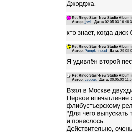
Джорджа.
Re: Ringo Starr-New Studio Album in
Автор:
jjvvll
Дата:
02.05.03 16:48
кто знает, когда диск
Re: Ringo Starr-New Studio Album in
Автор:
Pumpkinhead
Дата:
29.05.
Я удивлён второй песне
Re: Ringo Starr-New Studio Album in
Автор:
Leobax
Дата:
30.05.03 11:
Взял в Москве двухди
Первое впечатление о
флибустьерскому рел
"Для чего выпускать 
и понеслось.
Действительно, очень