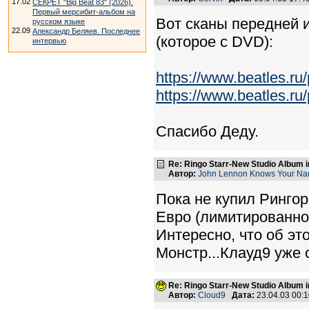
17.02
СЕКРЕТ "Big Beat 83" (2026).
Первый мерсибит-альбом на
Вот сканы передней 
русском языке
22.09
Александр Беляев. Последнее
(которое с DVD):
интервью
https://www.beatles.ru
https://www.beatles.r
Спасибо Деду.
Re: Ringo Starr-New Studio Album in
Автор:
John Lennon Knows Your N
Пока не купил Рингор
Евро (лимитированно
Интересно, что об эт
Монстр...Клауд9 уже 
Re: Ringo Starr-New Studio Album in
Автор:
Cloud9
Дата:
23.04.03 00: