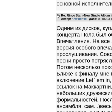
основной исполнитель
Re: Ringo Starr-New Studio Album in
Автор:
new beetle
Дата:
09.06.03 
Одним из дисков, ку
концерта Пола был о
Впечатления. На все 
версия особого впеча
прослушивания. Совс
песни просто потряс
Потом несколько пох
Ближе к финалу мне 
включение Let` em in
ссылок на Маккартни.
небольших дружеских
формальностей. После
ансамбля, сам...)вес