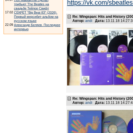
Пол Маккартни сделал
https://vk.com/sbeat
трибьют The Beatles на
свадьбе Тейлор Свифт
17.02
СЕКРЕТ "Big Beat 83" (2026).
Re: Wingspan: Hits and History (20
Первый мерсибит-альбом на
Автор:
andi
Дата:
13.11.18 14:27
русском языке
22.09
Александр Беляев. Последнее
интервью
Re: Wingspan: Hits and History (20
Автор:
andi
Дата:
13.11.18 14:27