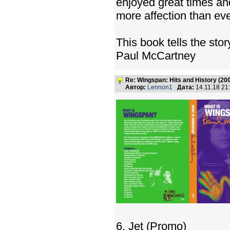
enjoyed great times an
more affection than ev
This book tells the stor
Paul McCartney
Re: Wingspan: Hits and History (20
Автор:
Lennon1
Дата:
14.11.18 2
6. Jet (Promo)