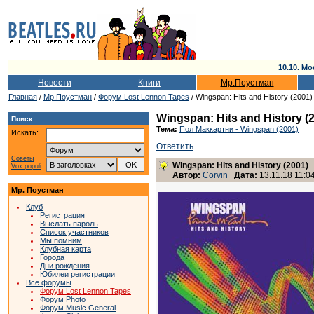
10.10. Мо
Новости
Книги
Мр.Поустман
Главная
/
Мр.Поустман
/
Форум Lost Lennon Tapes
/ Wingspan: Hits and History (2001)
Wingspan: Hits and History (
Поиск
Тема:
Пол Маккартни - Wingspan (2001)
Искать:
Ответить
Советы
Wingspan: Hits and History (2001)
Vox populi
Автор:
Corvin
Дата:
13.11.18 11:0
Мр. Поустман
Клуб
Регистрация
Выслать пароль
Список участников
Мы помним
Клубная карта
Города
Дни рождения
Юбилеи регистрации
Все форумы
Форум Lost Lennon Tapes
Форум Photo
Форум Music General