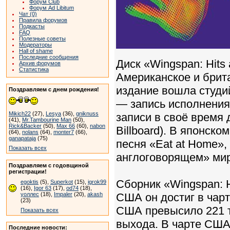
Форум Club
Форум Ad Libitum
Чат (0)
Правила форумов
Подкасты
FAQ
Полезные советы
Модераторы
Hall of shame
Последние сообщения
Диск «Wingspan: Hits 
Архив форумов
Статистика
Американское и брит
издание вошла студи
Поздравляем с днем рождения!
— запись исполнения 
Mikich22
(27),
Lesya
(36),
gniknuss
записи в своё время 
(41),
Mr.Tambourine Man
(50),
Rick&Backer
(50),
Max 66
(60),
nabon
Billboard). В японск
(64),
nolans
(64),
monter7
(66),
ganapataja
(75)
песня «Eat at Home», 
Показать всех
англоговорящем» мир
Поздравляем с годовщиной
регистрации!
Сборник «Wingspan: H
egoktis
(5),
Superkot
(15),
igrok99
(16),
Igor 63
(17),
od74
(18),
уоллес
(18),
Impaler
(20),
akash
США он достиг в чарте
(23)
США превысило 221 т
Показать всех
выхода. В чарте США
Последние новости: