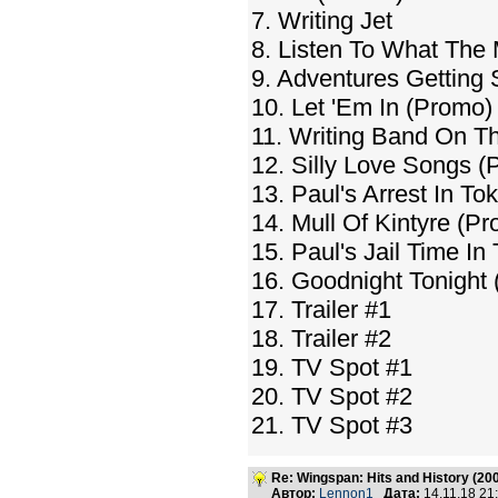
7. Writing Jet
8. Listen To What The
9. Adventures Getting 
10. Let 'Em In (Promo)
11. Writing Band On T
12. Silly Love Songs (
13. Paul's Arrest In To
14. Mull Of Kintyre (P
15. Paul's Jail Time In
16. Goodnight Tonight
17. Trailer #1
18. Trailer #2
19. TV Spot #1
20. TV Spot #2
21. TV Spot #3
Re: Wingspan: Hits and History (20
Автор:
Lennon1
Дата:
14.11.18 2