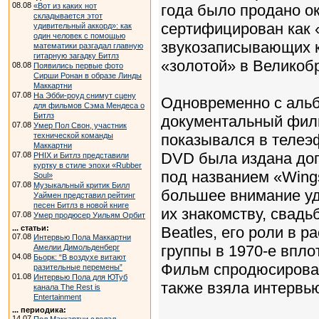
08.08
«Вот из каких нот
года было продано о
складывается этот
сертифицирован как
удивительный аккорд»: как
один человек с помощью
звукозаписывающих к
математики разгадал главную
гитарную загадку Битлз
«золотой» в Великоб
08.08
Появились первые фото
Сирши Ронан в образе Линды
Маккартни
07.08
На Эбби-роуд снимут сцену
Одновременно с аль
для фильмов Сэма Мендеса о
Битлз
документальный филь
07.08
Умер Пол Свон, участник
технической команды
показывался в телеэ
Маккартни
DVD была издана до
07.08
PHIX и Битлз представили
куртку в стиле эпохи «Rubber
под названием «Wings
Soul»
07.08
Музыкальный критик Билл
большее внимание уд
Уаймен представил рейтинг
песен Битлз в новой книге
их знакомству, свадь
07.08
Умер продюсер Уильям Орбит
... статьи:
Beatles, его роли в 
07.08
Интервью Пола Маккартни
группы в 1970-е впло
Амелии Димольденберг
04.08
Бьорк: “В воздухе витают
Фильм спродюсировал
разительные перемены”
01.08
Интервью Пола для ЮТуб
также взяла интервью
канала The Rest is
Entertainment
... периодика:
14.07