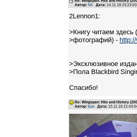
Re: Wingspan: Hits and History (20
Автор:
NK
Дата:
14.11.18 23:23:
2Lennon1:
>Книгу читаем здесь (
>фотографий) -
http:
>Эксклюзивное издан
>Пола Blackbird Singi
Спасибо!
Re: Wingspan: Hits and History (20
Автор:
Бри
Дата:
15.11.18 21:43