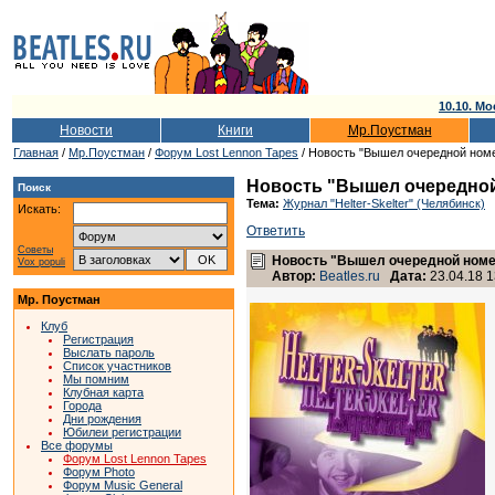
10.10. Мо
Новости
Книги
Мр.Поустман
Главная
/
Мр.Поустман
/
Форум Lost Lennon Tapes
/ Новость "Вышел очередной номер
Новость "Вышел очередной н
Поиск
Тема:
Журнал "Helter-Skelter" (Челябинск)
Искать:
Ответить
Советы
Новость "Вышел очередной номер 
Vox populi
Автор:
Beatles.ru
Дата:
23.04.18 1
Мр. Поустман
Клуб
Регистрация
Выслать пароль
Список участников
Мы помним
Клубная карта
Города
Дни рождения
Юбилеи регистрации
Все форумы
Форум Lost Lennon Tapes
Форум Photo
Форум Music General