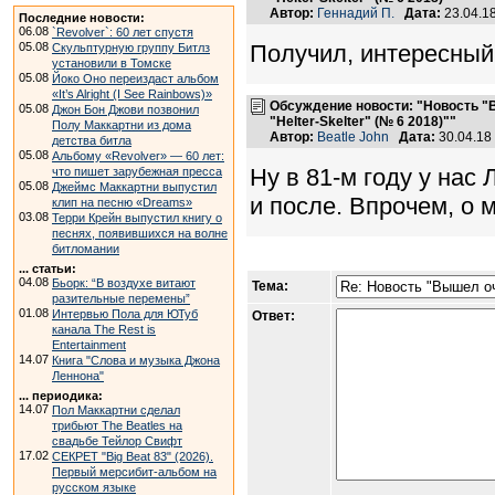
Автор:
Геннадий П.
Дата:
23.04.1
Последние новости:
06.08
`Revolver`: 60 лет спустя
05.08
Получил, интересный
Скульптурную группу Битлз
установили в Томске
05.08
Йоко Оно переиздаст альбом
«It’s Alright (I See Rainbows)»
Обсуждение новости: "Новость "
05.08
Джон Бон Джови позвонил
"Helter-Skelter" (№ 6 2018)""
Полу Маккартни из дома
Автор:
Beatle John
Дата:
30.04.18
детства битла
05.08
Альбому «Revolver» — 60 лет:
Ну в 81-м году у нас
что пишет зарубежная пресса
05.08
Джеймс Маккартни выпустил
и после. Впрочем, о 
клип на песню «Dreams»
03.08
Терри Крейн выпустил книгу о
песнях, появившихся на волне
битломании
... статьи:
04.08
Бьорк: “В воздухе витают
Тема:
разительные перемены”
01.08
Интервью Пола для ЮТуб
Ответ:
канала The Rest is
Entertainment
14.07
Книга "Слова и музыка Джона
Леннона"
... периодика:
14.07
Пол Маккартни сделал
трибьют The Beatles на
свадьбе Тейлор Свифт
17.02
СЕКРЕТ "Big Beat 83" (2026).
Первый мерсибит-альбом на
русском языке