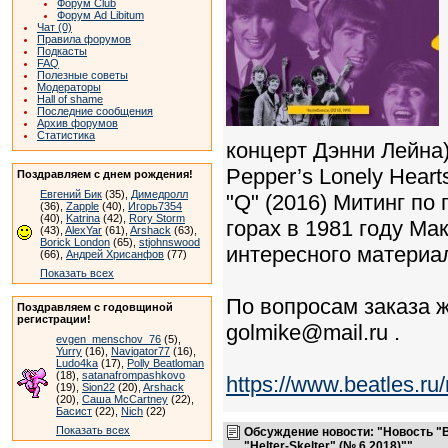
Форум Club
Форум Ad Libitum
Чат (0)
Правила форумов
Подкасты
FAQ
Полезные советы
Модераторы
Hall of shame
Последние сообщения
Архив форумов
Статистика
концерт Дэнни Лейна)
Pepper’s Lonely Hear
Поздравляем с днем рождения!
Евгений Бик
(35),
Димедролл
"Q" (2016) Митинг п
(36),
Zapple
(40),
Игорь7354
(40),
Katrina
(42),
Rory Storm
горах в 1981 году Ма
(43),
AlexYar
(61),
Arshack
(63),
Borick London
(65),
stjohnswood
интересного материа
(66),
Андрей Хрисанфов
(77)
Показать всех
По вопросам заказа ж
Поздравляем с годовщиной
регистрации!
golmike@mail.ru .
evgen_menschov_76
(5),
Yurry
(16),
Navigator77
(16),
Ludo4ka
(17),
Polly Beatloman
(18),
satanafrompashkovo
https://www.beatles.
(19),
Sion22
(20),
Arshack
(20),
Саша McCartney
(22),
Басист
(22),
Nich
(22)
Показать всех
Обсуждение новости: "Новость "
"Helter-Skelter" (№ 6 2018)""