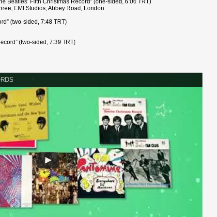
he Beatles’ Fifth Christmas Record” (one-sided, 6:06 TRT)
hree, EMI Studios, Abbey Road, London
rd” (two-sided, 7:48 TRT)
ecord” (two-sided, 7:39 TRT)
ORDS