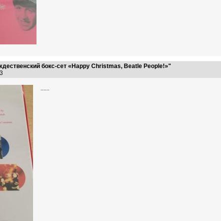
ественский бокс-сет «Happy Christmas, Beatle People!»"
:23
......