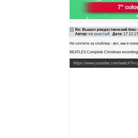
Re: Вышел рождественский бокс-с
Автор:
еж ушастый
Дата:
17.12.1
Не сочтите за спойлер - вот, как я пон
BEATLES Complete Christmas recordings
https://www.youtube.com/watch?