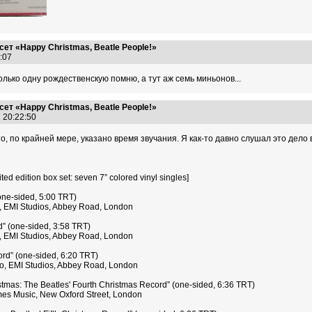
ет «Happy Christmas, Beatle People!»
8:07
только одну рождественскую помню, а тут аж семь миньонов...
ет «Happy Christmas, Beatle People!»
7 20:22:50
то, по крайней мере, указано время звучания. Я как-то давно слушал это дело
ed edition box set: seven 7” colored vinyl singles]
one-sided, 5:00 TRT)
, EMI Studios, Abbey Road, London
” (one-sided, 3:58 TRT)
, EMI Studios, Abbey Road, London
ord” (one-sided, 6:20 TRT)
o, EMI Studios, Abbey Road, London
stmas: The Beatles' Fourth Christmas Record” (one-sided, 6:36 TRT)
es Music, New Oxford Street, London