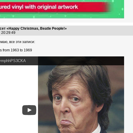
ет «Happy Christmas, Beatle People!»
7 20:29:49
имаю, все эти записи:
 from 1963 to 1969
v=ymphhPS3CKA