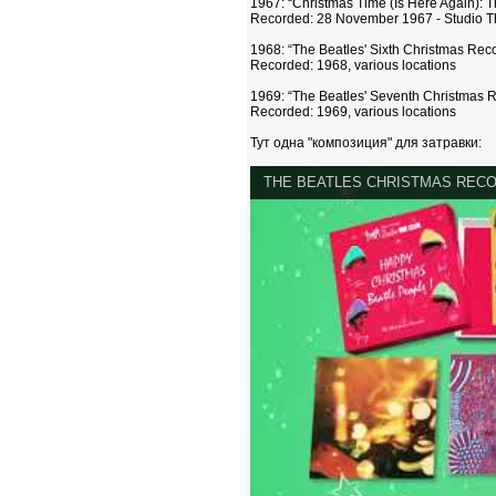
1967: “Christmas Time (Is Here Again): T
Recorded: 28 November 1967 - Studio T
1968: “The Beatles' Sixth Christmas Reco
Recorded: 1968, various locations
1969: “The Beatles' Seventh Christmas R
Recorded: 1969, various locations
Тут одна "композиция" для затравки:
THE BEATLES CHRISTMAS REC