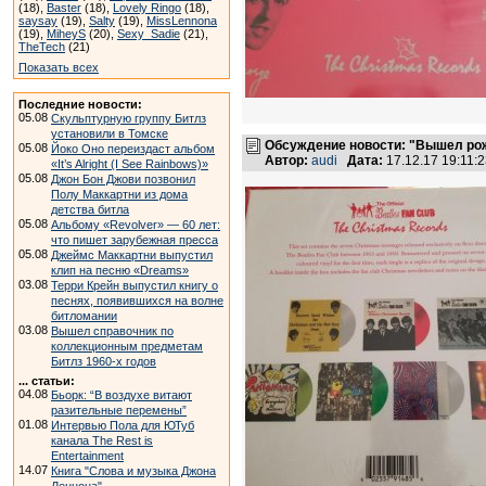
(18),
Baster
(18),
Lovely Ringo
(18),
saysay
(19),
Salty
(19),
MissLennona
(19),
MiheyS
(20),
Sexy_Sadie
(21),
TheTech
(21)
Показать всех
Последние новости:
05.08
Скульптурную группу Битлз
установили в Томске
Обсуждение новости: "Вышел рожд
05.08
Йоко Оно переиздаст альбом
Автор:
audi
Дата:
17.12.17 19:11
«It’s Alright (I See Rainbows)»
05.08
Джон Бон Джови позвонил
Полу Маккартни из дома
детства битла
05.08
Альбому «Revolver» — 60 лет:
что пишет зарубежная пресса
05.08
Джеймс Маккартни выпустил
клип на песню «Dreams»
03.08
Терри Крейн выпустил книгу о
песнях, появившихся на волне
битломании
03.08
Вышел справочник по
коллекционным предметам
Битлз 1960-х годов
... статьи:
04.08
Бьорк: “В воздухе витают
разительные перемены”
01.08
Интервью Пола для ЮТуб
канала The Rest is
Entertainment
14.07
Книга "Слова и музыка Джона