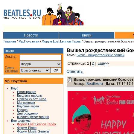
Новости
Книги
Главная
/
Мр.Поустман
/
Форум Lost Lennon Tapes
/ Вышел рождественский бокс-сет 
Вышел рождественский бокс-
Поиск
Тема:
Битлз - рождественские записи
Искать:
Страницы:
1
|
2
|
Еще>>
Советы
Vox populi
Ответить
Вышел рождественский бокс-сет «
Мр. Поустман
Автор:
Beatles.ru
Дата:
17.12.17 1
Клуб
Регистрация
Выслать пароль
Список участников
Мы помним
Клубная карта
Города
Дни рождения
Юбилеи регистрации
Все форумы
Форум Lost Lennon Tapes
Форум Photo
Форум Music General