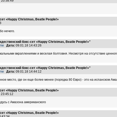
7 20:58:49
ет «Happy Christmas, Beatle People!»
:28
бо нечего.
ественский бокс-сет «Happy Christmas, Beatle People!»"
ame
Дата:
09.01.18 14:43:26
альными вкраплениями и веселая болтовня. Несмотря на отсутствие ценного
ественский бокс-сет «Happy Christmas, Beatle People!»"
ame
Дата:
09.01.18 14:44:12
ное место, где он еще более менее (порядка 80 Евро) - это на испанском Ама
ет «Happy Christmas, Beatle People!»
8 23:45:12
ждусь с Амазона американского
ет «Happy Christmas, Beatle People!»
10:43:34