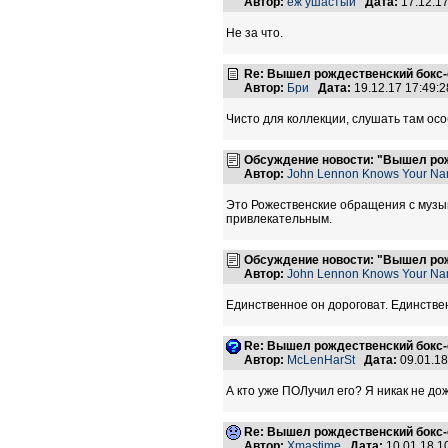
Автор:
еж ушастый
Дата:
17.12.1
Не за что.
Re: Вышел рождественский бокс-с
Автор:
Бри
Дата:
19.12.17 17:49
Чисто для коллекции, слушать там осо
Обсуждение новости: "Вышел рожд
Автор:
John Lennon Knows Your N
Это Рожественские обращения с музык
привлекательным.
Обсуждение новости: "Вышел рожд
Автор:
John Lennon Knows Your N
Единственное он дороговат. Единствен
Re: Вышел рождественский бокс-с
Автор:
McLenHarSt
Дата:
09.01.1
А кто уже ПОЛучил его? Я никак не до
Re: Вышел рождественский бокс-с
Автор:
Xmastime
Дата:
10.01.18 