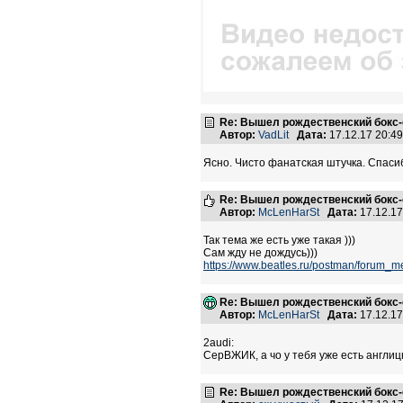
Re: Вышел рождественский бокс-с
Автор:
VadLit
Дата:
17.12.17 20:4
Ясно. Чисто фанатская штучка. Спаси
Re: Вышел рождественский бокс-с
Автор:
McLenHarSt
Дата:
17.12.1
Так тема же есть уже такая )))
Сам жду не дождусь)))
https://www.beatles.ru/postman/forum
Re: Вышел рождественский бокс-с
Автор:
McLenHarSt
Дата:
17.12.1
2audi:
CерВЖИК, а чо у тебя уже есть англи
Re: Вышел рождественский бокс-с