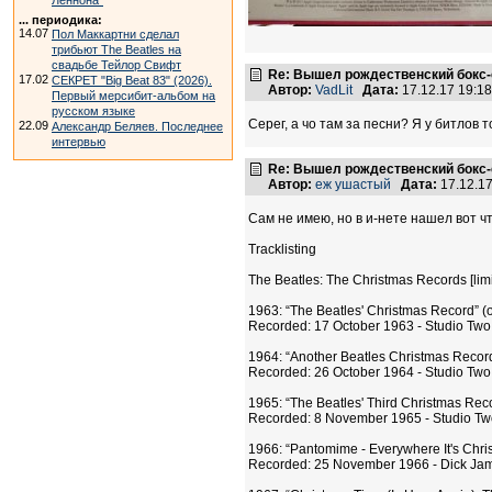
Леннона"
... периодика:
14.07
Пол Маккартни сделал
трибьют The Beatles на
свадьбе Тейлор Свифт
Re: Вышел рождественский бокс-с
17.02
СЕКРЕТ "Big Beat 83" (2026).
Автор:
VadLit
Дата:
17.12.17 19:1
Первый мерсибит-альбом на
русском языке
Серег, а чо там за песни? Я у битлов 
22.09
Александр Беляев. Последнее
интервью
Re: Вышел рождественский бокс-с
Автор:
еж ушастый
Дата:
17.12.1
Сам не имею, но в и-нете нашел вот ч
Tracklisting
The Beatles: The Christmas Records [limit
1963: “The Beatles' Christmas Record” (
Recorded: 17 October 1963 - Studio Two
1964: “Another Beatles Christmas Record
Recorded: 26 October 1964 - Studio Two
1965: “The Beatles' Third Christmas Rec
Recorded: 8 November 1965 - Studio Tw
1966: “Pantomime - Everywhere It's Chri
Recorded: 25 November 1966 - Dick Jam