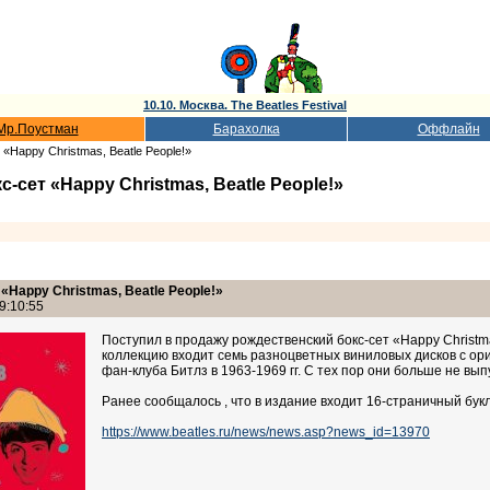
10.10. Москва. The Beatles Festival
Мр.Поустман
Барахолка
Оффлайн
«Happy Christmas, Beatle People!»
сет «Happy Christmas, Beatle People!»
Happy Christmas, Beatle People!»
9:10:55
Поступил в продажу рождественский бокс-сет «Happy Christm
коллекцию входит семь разноцветных виниловых дисков с о
фан-клуба Битлз в 1963-1969 гг. С тех пор они больше не вып
Ранее сообщалось , что в издание входит 16-страничный букл
https://www.beatles.ru/news/news.asp?news_id=13970