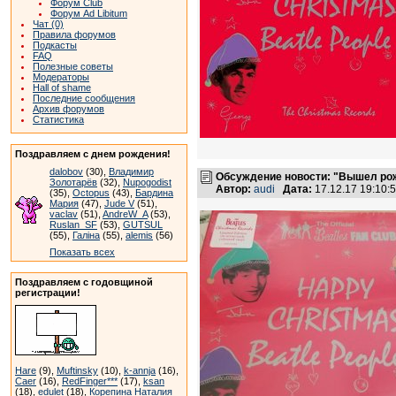
Форум Club
Форум Ad Libitum
Чат (0)
Правила форумов
Подкасты
FAQ
Полезные советы
Модераторы
Hall of shame
Последние сообщения
Архив форумов
Статистика
Поздравляем с днем рождения!
dalobov
(30),
Владимир
Обсуждение новости: "Вышел рожд
Золотарёв
(32),
Nupogodist
Автор:
audi
Дата:
17.12.17 19:10
(35),
Octopus
(43),
Бардина
Мария
(47),
Jude V
(51),
vaclav
(51),
AndreW_A
(53),
Ruslan_SF
(53),
GUTSUL
(55),
Галіна
(55),
alemis
(56)
Показать всех
Поздравляем с годовщиной
регистрации!
Hare
(9),
Muftinsky
(10),
k-annja
(16),
Caer
(16),
RedFinger***
(17),
ksan
(18),
edulet
(18),
Корепина Наталия