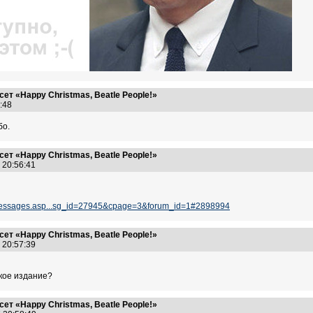
ет «Happy Christmas, Beatle People!»
9:48
бо.
ет «Happy Christmas, Beatle People!»
7 20:56:41
_messages.asp...sg_id=27945&cpage=3&forum_id=1#2898994
ет «Happy Christmas, Beatle People!»
7 20:57:39
цкое издание?
ет «Happy Christmas, Beatle People!»