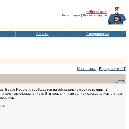
Войти на сайт
Регистрация
|
Выслать пароль
Ссылки
Спецпроекты
Новая тема
|
Вернуться в LLT
Цитата
as, Beatle People!», сообщается на официальном сайте группы. В
ригинальным оформлением. Эти праздничные записи рассылались членам
ускались.
ет.