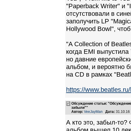
"Paperback Writer" и 
отсутствовали в сине
заполучить LP "Magica
Hollywood Bowl", что
"A Collection of Beat
когда EMI выпустила 
но давние европейск
альбом, и вероятно б
на CD в рамках "Beatl
https://www.beatles.ru
Обсуждение статьи: "Обсуждение 
забыли""
Автор:
VeeJayMan
Дата:
31.10.16
А кто это, забыл-то
альбом вышел 10 дек