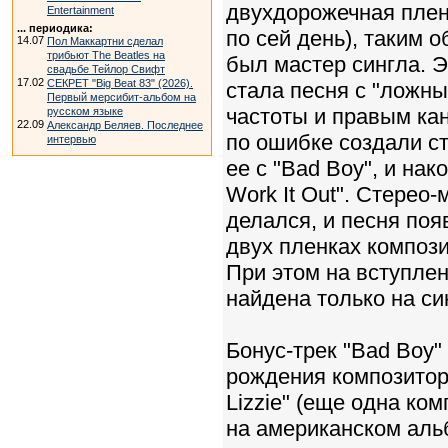
двухдорожечная плен
Entertainment
... периодика:
по сей день), таким 
14.07
Пол Маккартни сделал
трибьют The Beatles на
был мастер сингла. 
свадьбе Тейлор Свифт
17.02
СЕКРЕТ "Big Beat 83" (2026).
стала песня с "ложн
Первый мерсибит-альбом на
частоты и правым ка
русском языке
22.09
Александр Беляев. Последнее
по ошибке создали ст
интервью
ее с "Bad Boy", и на
Work It Out". Стерео-
делался, и песня поя
двух пленках композ
При этом на вступле
найдена только на си
Бонус-трек "Bad Boy"
рождения композитора
Lizzie" (еще одна к
на американском альб