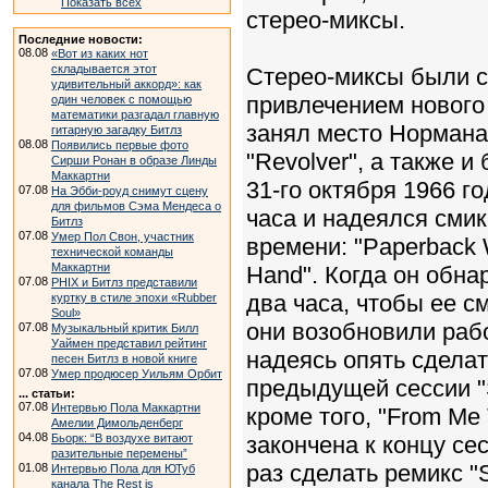
Показать всех
стерео-миксы.
Последние новости:
08.08
«Вот из каких нот
складывается этот
Стерео-миксы были 
удивительный аккорд»: как
привлечением нового
один человек с помощью
математики разгадал главную
занял место Нормана
гитарную загадку Битлз
08.08
Появились первые фото
"Revolver", а также 
Сирши Ронан в образе Линды
Маккартни
31-го октября 1966 г
07.08
На Эбби-роуд снимут сцену
для фильмов Сэма Мендеса о
часа и надеялся смик
Битлз
07.08
Умер Пол Свон, участник
времени: "Paperback W
технической команды
Маккартни
Hand". Когда он обнар
07.08
PHIX и Битлз представили
два часа, чтобы ее с
куртку в стиле эпохи «Rubber
Soul»
они возобновили раб
07.08
Музыкальный критик Билл
Уаймен представил рейтинг
надеясь опять сделат
песен Битлз в новой книге
07.08
Умер продюсер Уильям Орбит
предыдущей сессии "S
... статьи:
07.08
Интервью Пола Маккартни
кроме того, "From Me 
Амелии Димольденберг
04.08
Бьорк: “В воздухе витают
закончена к концу с
разительные перемены”
раз сделать ремикс "
01.08
Интервью Пола для ЮТуб
канала The Rest is