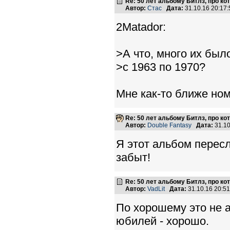
Re: 50 лет альбому Битлз, про к
Автор:
Стас
Дата:
31.10.16 20:1
2Matador:
>А что, много их был
>с 1963 по 1970?
Мне как-то ближе но
Re: 50 лет альбому Битлз, про к
Автор:
Double Fantasy
Дата:
31.10
Я этот альбом пересл
забыт!
Re: 50 лет альбому Битлз, про к
Автор:
VadLit
Дата:
31.10.16 20:5
По хорошему это не а
юбилей - хорошо.