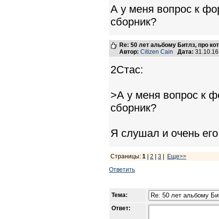
А у меня вопрос к фо
сборник?
Re: 50 лет альбому Битлз, про к
Автор:
Citizen Cain
Дата:
31.10.1
2Стас:
>А у меня вопрос к ф
сборник?
Я слушал и очень ег
Страницы:
1
|
2
|
3
|
Еще>>
Ответить
Тема:
Ответ: