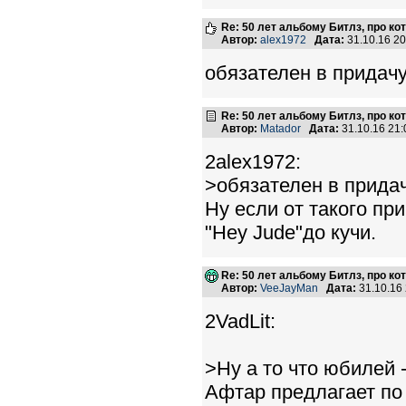
Re: 50 лет альбому Битлз, про к
Автор:
alex1972
Дата:
31.10.16 2
обязателен в придачу
Re: 50 лет альбому Битлз, про к
Автор:
Matador
Дата:
31.10.16 21
2alex1972:
>обязателен в придач
Ну если от такого пр
"Hey Jude"до кучи.
Re: 50 лет альбому Битлз, про к
Автор:
VeeJayMan
Дата:
31.10.16
2VadLit:
>Ну а то что юбилей 
Афтар предлагает по 