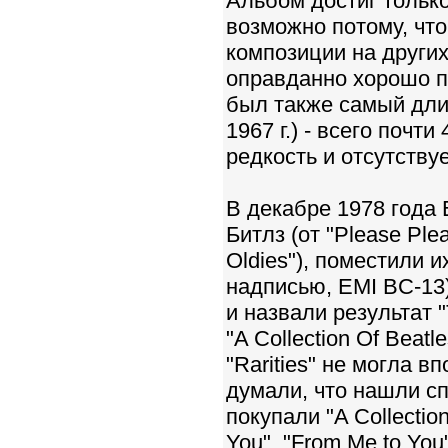
Альбом достиг только
возможно потому, чт
композиции на други
оправданно хорошо пр
был также самый дли
1967 г.) - всего почт
редкость и отсутству
В декабре 1978 года
Битлз (от "Please Plea
Oldies"), поместили и
надписью, EMI BC-13)
и назвали результат "
"A Collection Of Bea
"Rarities" не могла в
думали, что нашли с
покупали "A Collectio
You", "From Me to You"