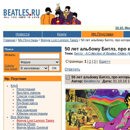
10.10. Мо
Новости
Книги
Мр.Поустман
Главная
/
Мр.Поустман
/
Форум Lost Lennon Tapes
/ 50 лет альбому Битлз, про кото
50 лет альбому Битлз, про
Поиск
Тема:
Битлз - A Collection of Beatles Oldies (
Искать:
Страницы:
1
|
2
|
3
|
Еще>>
Советы
Vox populi
Ответить
50 лет альбому Битлз, про котор
Мр. Поустман
Автор:
Beatles.ru
Дата:
31.10.16 1
Клуб
Регистрация
Выслать пароль
Список участников
Мы помним
Клубная карта
Города
Дни рождения
Юбилеи регистрации
Все форумы
Форум Lost Lennon Tapes
Форум Photo
Форум Music General