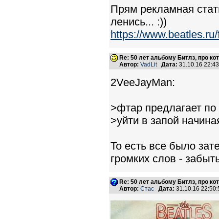
Прям рекламная стать
ленись... :))
https://www.beatles.ru
Re: 50 лет альбому Битлз, про к
Автор:
VadLit
Дата:
31.10.16 22:4
2VeeJayMan:
>фтар предлагает по 
>уйти в запой начина
То есть все было зат
громких слов - забыт
Re: 50 лет альбому Битлз, про к
Автор:
Стас
Дата:
31.10.16 22:5