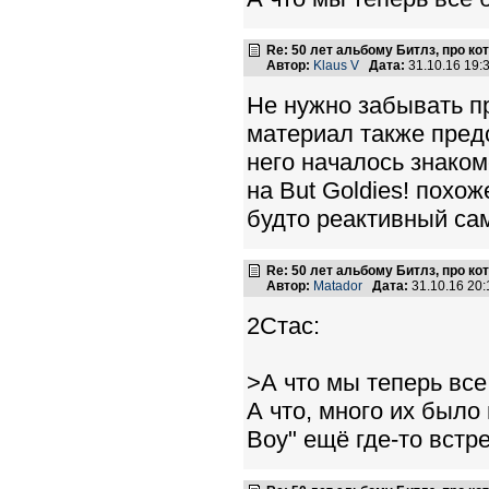
Re: 50 лет альбому Битлз, про к
Автор:
Klaus V
Дата:
31.10.16 19
Не нужно забывать пр
материал также предс
него началось знаком
на But Goldies! похо
будто реактивный са
Re: 50 лет альбому Битлз, про к
Автор:
Matador
Дата:
31.10.16 20
2Стас:
>А что мы теперь вс
А что, много их было
Boy" ещё где-то встр