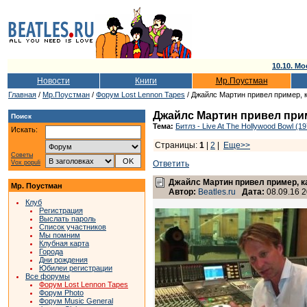
10.10. Мо
Новости
Книги
Мр.Поустман
Главная
/
Мр.Поустман
/
Форум Lost Lennon Tapes
/ Джайлс Мартин привел пример, ка
Джайлс Мартин привел приме
Поиск
Тема:
Битлз - Live At The Hollywood Bowl (1
Искать:
Страницы:
1
|
2
|
Еще>>
Советы
Vox populi
Ответить
Джайлс Мартин привел пример, как
Мр. Поустман
Автор:
Beatles.ru
Дата:
08.09.16 2
Клуб
Регистрация
Выслать пароль
Список участников
Мы помним
Клубная карта
Города
Дни рождения
Юбилеи регистрации
Все форумы
Форум Lost Lennon Tapes
Форум Photo
Форум Music General