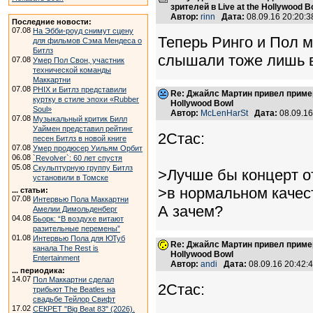
зрителей в Live at the Hollywood B
Автор:
rinn
Дата:
08.09.16 20:20:
Последние новости:
07.08
На Эбби-роуд снимут сцену
Теперь Ринго и Пол м
для фильмов Сэма Мендеса о
Битлз
слышали тоже лишь в
07.08
Умер Пол Свон, участник
технической команды
Маккартни
07.08
PHIX и Битлз представили
Re: Джайлс Мартин привел пример,
куртку в стиле эпохи «Rubber
Hollywood Bowl
Soul»
Автор:
McLenHarSt
Дата:
08.09.1
07.08
Музыкальный критик Билл
Уаймен представил рейтинг
2Стас:
песен Битлз в новой книге
07.08
Умер продюсер Уильям Орбит
06.08
`Revolver`: 60 лет спустя
05.08
Скульптурную группу Битлз
>Лучше бы концерт от
установили в Томске
>в нормальном качес
... статьи:
07.08
Интервью Пола Маккартни
А зачем?
Амелии Димольденберг
04.08
Бьорк: “В воздухе витают
разительные перемены”
01.08
Интервью Пола для ЮТуб
Re: Джайлс Мартин привел пример,
канала The Rest is
Hollywood Bowl
Entertainment
Автор:
andi
Дата:
08.09.16 20:42
... периодика:
14.07
Пол Маккартни сделал
2Стас:
трибьют The Beatles на
свадьбе Тейлор Свифт
17.02
СЕКРЕТ "Big Beat 83" (2026).