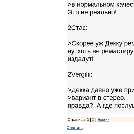
>в нормальном качес
Это не реально!
2Стас:
>Скорее уж Декку ре
ну, хоть не ремастир
издадут!
2Vergilii:
>Декка давно уже при
>вариант в стерео.
правда?! А где посл
Страницы:
1
|
2
|
Еще>>
Ответить