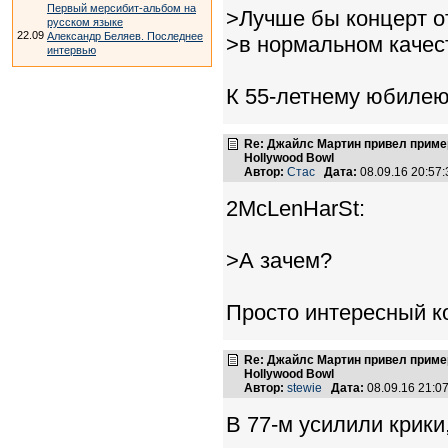
Первый мерсибит-альбом на
>Лучше бы концерт от
русском языке
22.09
Александр Беляев. Последнее
>в нормальном качес
интервью
К 55-летнему юбилею 
Re: Джайлс Мартин привел пример,
Hollywood Bowl
Автор:
Стас
Дата:
08.09.16 20:5
2McLenHarSt:
>А зачем?
Просто интересный ко
Re: Джайлс Мартин привел пример,
Hollywood Bowl
Автор:
stewie
Дата:
08.09.16 21:
В 77-м усилили крики