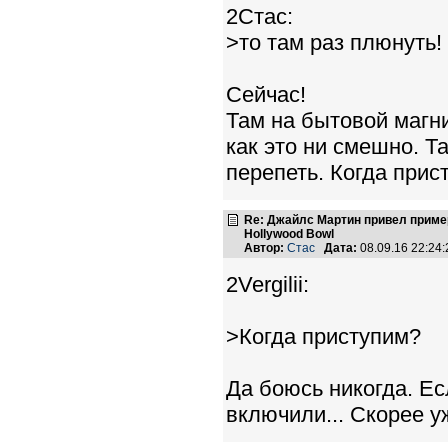
2Стас:
>то там раз плюнуть!
Сейчас!
Там на бытовой магни
как это ни смешно. Т
перепеть. Когда прис
Re: Джайлс Мартин привел пример,
Hollywood Bowl
Автор:
Стас
Дата:
08.09.16 22:2
2Vergilii:
>Когда приступим?
Да боюсь никогда. Ес
включили... Скорее у