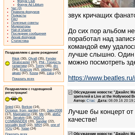
Форум Club
Форум Ad Libitum
Чат (0)
Правила форумов
звук кричащих фанат
Подкасты
FAQ
Полезные советы
Модераторы
До сих пор альбом н
Hall of shame
Последние сообщения
поработал над запися
Архив форумов
Статистика
командой ему удалос
Поздравляем с днем рождения!
лучше слышно. Один 
Ritok
(30),
Olya8
(35),
Fender
можно посмотреть зде
Stratocaster
(37),
Phil - Гордость
галактики
(37),
Tonny
(45),
drc
(54),
Kravcov
(62),
oldwise
(64),
alpato
(67),
Kosta
(68),
zaka
(72)
https://www.beatles.
Показать всех
Поздравляем с годовщиной
Обсуждение новости: "Джайлс Ма
регистрации!
зрителей в Live at the Hollywood B
Автор:
Стас
Дата:
08.09.16 20:1
Snied
(11),
Borkop
(14),
Лучше бы концерт от
Octopus_from_garden
(15),
2alex2008
(17),
Magnateron
(19),
Me
(19),
abt52
(19),
Seralvin
(19),
DISCO
качестве!
COMMANDER
(20),
Sandjar
(22),
sexuality itself
(22),
WKH
(23),
one of
YOU
(24),
Yutan
(24)
Обсуждение новости: "Джайлс Ма
Показать всех