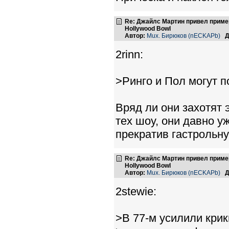
Re: Джайлс Мартин привел пример,
Hollywood Bowl
Автор:
Mux. Бирюков (nECKAPb)
Д
2rinn:
>Ринго и Пол могут п
Вряд ли они захотят 
тех шоу, они давно 
прекратив гастрольн
Re: Джайлс Мартин привел пример,
Hollywood Bowl
Автор:
Mux. Бирюков (nECKAPb)
Д
2stewie:
>В 77-м усилили крик