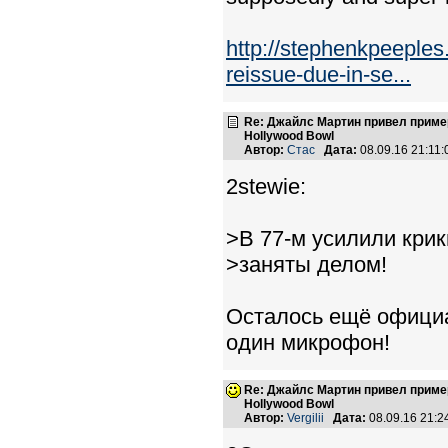
http://stephenkpeeple
reissue-due-in-se...
Re: Джайлс Мартин привел пример,
Hollywood Bowl
Автор:
Стас
Дата:
08.09.16 21:11
2stewie:
>В 77-м усилили крик
>заняты делом!
Осталось ещё официа
один микрофон!
Re: Джайлс Мартин привел пример,
Hollywood Bowl
Автор:
Vergilii
Дата:
08.09.16 21: