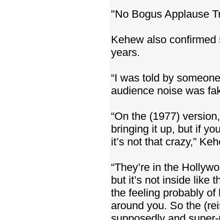
"No Bogus Applause T
Kehew also confirmed 
years.
“I was told by someone 
audience noise was fak
“On the (1977) version
bringing it up, but if yo
it’s not that crazy,” Ke
“They’re in the Hollywo
but it’s not inside like
the feeling probably o
around you. So the (rei
supposedly and super-r