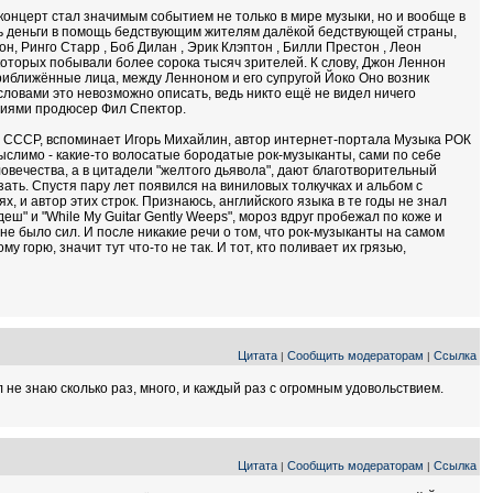
нцерт стал значимым событием не только в мире музыки, но и вообще в
ть деньги в помощь бедствующим жителям далёкой бедствующей страны,
, Ринго Старр , Боб Дилан , Эрик Клэптон , Билли Престон , Леон
 которых побывали более сорока тысяч зрителей. К слову, Джон Леннон
приближённые лица, между Ленноном и его супругой Йоко Оно возник
ловами это невозможно описать, ведь никто ещё не видел ничего
лениями продюсер Фил Спектор.
 СССР, вспоминает Игорь Михайлин, автор интернет-портала Музыка РОК
мыслимо - какие-то волосатые бородатые рок-музыканты, сами по себе
овечества, а в цитадели "желтого дьявола", дают благотворительный
зать. Спустя пару лет появился на виниловых толкучках и альбом с
ях, и автор этих строк. Признаюсь, английского языка в те годы не знал
еш" и "While My Guitar Gently Weeps", мороз вдруг пробежал по коже и
не было сил. И после никакие речи о том, что рок-музыканты на самом
 горю, значит тут что-то не так. И тот, кто поливает их грязью,
Цитата
Сообщить модераторам
Ссылка
|
|
не знаю сколько раз, много, и каждый раз с огромным удовольствием.
Цитата
Сообщить модераторам
Ссылка
|
|