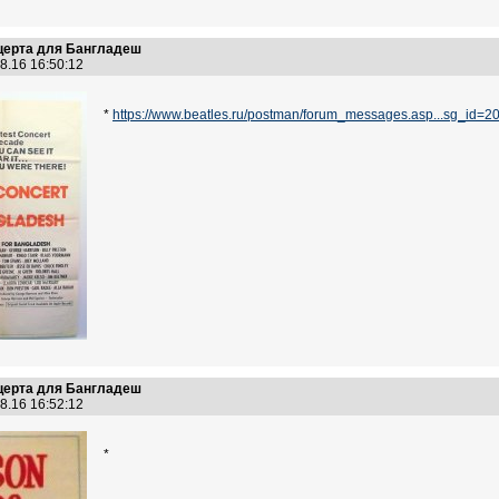
нцерта для Бангладеш
8.16 16:50:12
*
https://www.beatles.ru/postman/forum_messages.asp...sg_i
нцерта для Бангладеш
8.16 16:52:12
*