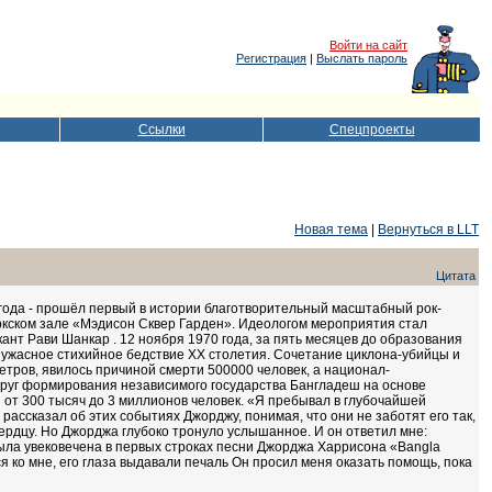
Войти на сайт
Регистрация
|
Выслать пароль
Ссылки
Спецпроекты
Новая тема
|
Вернуться в LLT
Цитата
71 года - прошёл первый в истории благотворительный масштабный рок-
ркском зале «Мэдисон Сквер Гарден». Идеологом мероприятия стал
ант Рави Шанкар . 12 ноября 1970 года, за пять месяцев до образования
 ужасное стихийное бедствие XX столетия. Сочетание циклона-убийцы и
тров, явилось причиной смерти 500000 человек, а национал-
круг формирования независимого государства Бангладеш на основе
 от 300 тысяч до 3 миллионов человек. «Я пребывал в глубочайшей
 рассказал об этих событиях Джорджу, понимая, что они не заботят его так,
 сердцу. Но Джорджа глубоко тронуло услышанное. И он ответил мне:
 была увековечена в первых строках песни Джорджа Харрисона «Bangla
 ко мне, его глаза выдавали печаль Он просил меня оказать помощь, пока