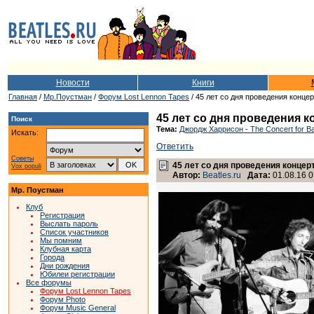
Новости
Книги
Главная
/
Мр.Поустман
/
Форум Lost Lennon Tapes
/ 45 лет со дня проведения конце
45 лет со дня проведения 
Поиск
Тема:
Джордж Харрисон - The Concert for B
Искать:
Ответить
Советы
45 лет со дня проведения конце
Vox populi
Автор:
Beatles.ru
Дата:
01.08.16 0
Мр. Поустман
Клуб
Регистрация
Выслать пароль
Список участников
Мы помним
Клубная карта
Города
Дни рождения
Юбилеи регистрации
Все форумы
Форум Lost Lennon Tapes
Форум Photo
Форум Music General