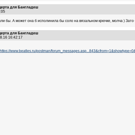
нцерта для Бангладеш
4:05
ли бы. А может она б исполинила бы соло на вязальном крючке, молча ) Зато 
нцерта для Бангладеш
8.16 16:42:17
https://www.beatles.ru/postman/forum_messages.asp...843&cfrom=1&showtype