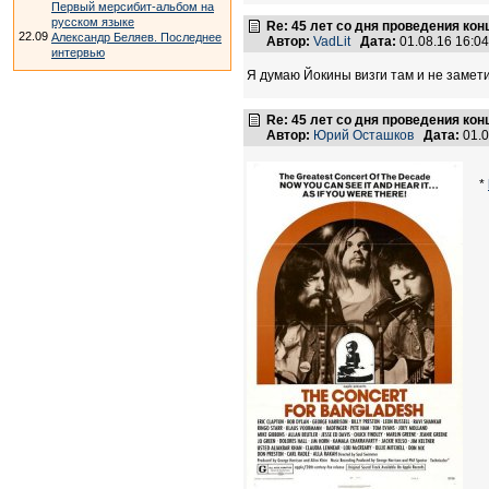
Первый мерсибит-альбом на
русском языке
Re: 45 лет со дня проведения ко
22.09
Александр Беляев. Последнее
Автор:
VadLit
Дата:
01.08.16 16:0
интервью
Я думаю Йокины визги там и не замети
Re: 45 лет со дня проведения ко
Автор:
Юрий Осташков
Дата:
01.0
*