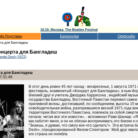
10.10. Москва. The Beatles Festival
Мр.Поустман
Барахолка
Оффлайн
рта для Бангладеш
концерта для Бангладеш
angla Desh (1972)
рта для Бангладеш
7:31:49
В этот день ровно 45 лет назад - воскресенье, 1 августа 19
фестиваль, знаменитый «Концерт для Бангладеш», в нью-йо
близкий друг и учитель Джорджа Харрисона , индийский музык
государства Бангладеш, Восточный Пакистан пережил самое
приливной волны, достигавшей, по сообщениям, высоты 15 ме
освободительная война, разгоревшаяся весной 1971 года во
территории Восточного Пакистана, повлекла за собой смерти
печали, читая все эти новости», - вспоминал Рави Шанкар. «Я
как заботят меня, и он не обязан воспринимать это близко к
"Знаешь, я думаю, что смогу кое-что сделать"». Эта встреча
Desh», спродюсированной Филом Спектором : Мой друг явился
его страна не погибла