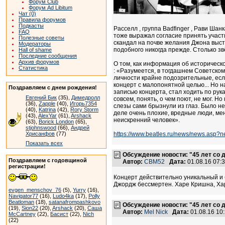
Форум Club
Форум Ad Libitum
Чат (0)
Правила форумов
Подкасты
Расселл , группа Badfinger , Рави Ша
FAQ
тоже выражал согласие принять участи
Полезные советы
скандал на почве желания Джона выст
Модераторы
подобного никогда прежде. Столько звё
Hall of shame
Последние сообщения
Архив форумов
О том, как информация об историчес
Статистика
: «Разумеется, в тогдашнем Советском
личности крайне подозрительные, если
концерт с малопонятной целью... Но н
Поздравляем с днем рождения!
записью концерта, стал ходить по рука
Евгений Бик
(35),
Димедролл
совсем, понять, о чем поют, не мог. Н
(36),
Zapple
(40),
Игорь7354
слезы сами брызнули из глаз. Было не
(40),
Katrina
(42),
Rory Storm
деле очень плохие, вредные люди, меня
(43),
AlexYar
(61),
Arshack
неискренний человек».
(63),
Borick London
(65),
stjohnswood
(66),
Андрей
Хрисанфов
(77)
https://www.beatles.ru/news/news.asp?
Показать всех
Обсуждение новости: "45 лет со 
Поздравляем с годовщиной
Автор:
СВМ52
Дата:
01.08.16 07
регистрации!
Концерт действительно уникальный и б
Джордж бессмертен. Харе Кришна, Ха
evgen_menschov_76
(5),
Yurry
(16),
Navigator77
(16),
Ludo4ka
(17),
Polly
Beatloman
(18),
satanafrompashkovo
Обсуждение новости: "45 лет со 
(19),
Sion22
(20),
Arshack
(20),
Саша
Автор:
Mel Nick
Дата:
01.08.16 10
McCartney
(22),
Басист
(22),
Nich
(22)