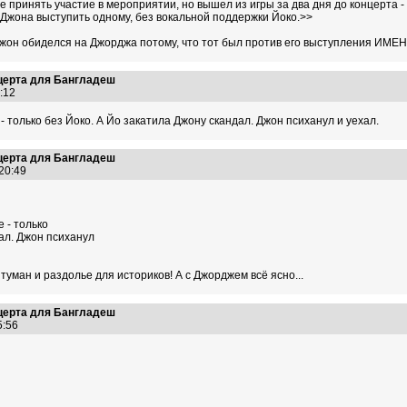
 принять участие в мероприятии, но вышел из игры за два дня до концерта 
 Джона выступить одному, без вокальной поддержки Йоко.>>
ы Джон обиделся на Джорджа потому, что тот был против его выступления ИМЕН
нцерта для Бангладеш
3:12
- только без Йоко. А Йо закатила Джону скандал. Джон психанул и уехал.
нцерта для Бангладеш
:20:49
 - только
ал. Джон психанул
туман и раздолье для историков! А с Джорджем всё ясно...
нцерта для Бангладеш
25:56