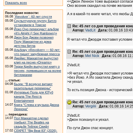
<<Джон Леннон тоже выражал согласие
Показать всех
Оно возник скандал на почве желания
Последние новости:
А я в какой-то книге читал, что якоб
06.08
`Revolver`: 60 лет спустя
05.08
Скульптурную группу Битлз
установили в Томске
Re: 45 лет со дня проведения ко
05.08
Йоко Оно переиздаст альбом
Автор:
VadLit
Дата:
01.08.16 10:4
«It’s Alright (I See Rainbows)»
05.08
Джон Бон Джови позвонил
Я читал что Джордж поставил условие 
Полу Маккартни из дома
детства битла
05.08
Альбому «Revolver» — 60 лет:
Re: 45 лет со дня проведения ко
что пишет зарубежная пресса
Автор:
Mel Nick
Дата:
01.08.16 11
05.08
Джеймс Маккартни выпустил
клип на песню «Dreams»
2VadLit:
03.08
Терри Крейн выпустил книгу о
песнях, появившихся на волне
>Я читал что Джордж поставил условие
битломании
>без Йоко. А Йо закатила Джону сканд
... статьи:
>и уехал.
04.08
Бьорк: “В воздухе витают
разительные перемены”
То есть позиция Джона - исторический 
01.08
Интервью Пола для ЮТуб
канала The Rest is
Entertainment
Re: 45 лет со дня проведения ко
14.07
Книга "Слова и музыка Джона
Автор:
Vergilii
Дата:
01.08.16 14:
Леннона"
... периодика:
2VadLit:
14.07
Пол Маккартни сделал
>Джон психанул и уехал.
трибьют The Beatles на
свадьбе Тейлор Свифт
По сути Джон спас концерт.
17.02
СЕКРЕТ "Big Beat 83" (2026).