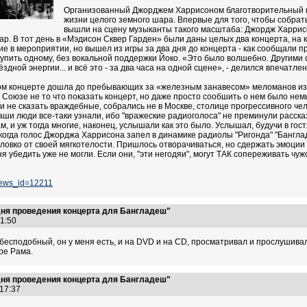
Организованный Джорджем Харрисоном благотворительный ко
жизни целого земного шара. Впервые для того, чтобы собра
вышли на сцену музыканты такого масштаба: Джордж Харрисон
нкар. В тот день в «Мэдисон Сквер Гарден» были даны целых два концерта, на
е в мероприятии, но вышел из игры за два дня до концерта - как сообщали 
упить одному, без вокальной поддержки Йоко. «Это было волшебно. Другими с
здной энергии... и всё это - за два часа на одной сцене», - делился впечат
ком концерте дошла до пребывающих за «железным занавесом» меломанов из
 Союзе не то что показать концерт, но даже просто сообшить о нем было не
 не сказать враждебные, собрались не в Москве, столице прогрессивного чел
аши люди все-таки узнали, ибо "вражеские радиоголоса" не преминули расска
м, и уж тогда многие, наконец, услышали как это было. Услышал, будучи в гост
о когда голос Джорджа Харрисона запел в динамике радиолы "Ригонда" "Банглад
ловко от своей мягкотелости. Пришлось отворачиваться, но сдержать эмоции 
 убедить уже не могли. Если они, "эти негодяи", могут ТАК сопереживать чужому
news_id=12211
дня проведения концерта для Бангладеш"
:31:50
есподобный, он у меня есть, и на DVD и на CD, просматривал и прослушивал 
ре Рама.
дня проведения концерта для Бангладеш"
:17:37