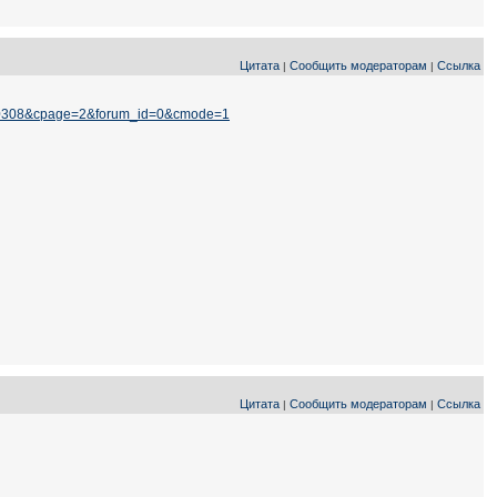
Цитата
Сообщить модераторам
Ссылка
|
|
d=20308&cpage=2&forum_id=0&cmode=1
Цитата
Сообщить модераторам
Ссылка
|
|