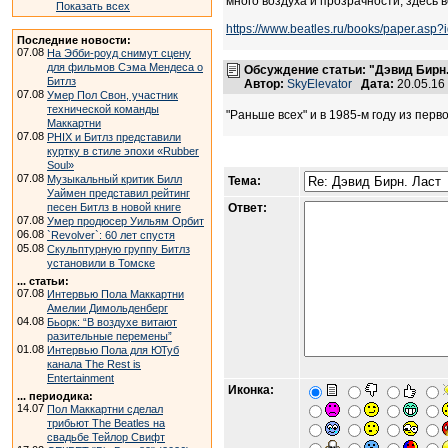
много воздуха и прозрачности, здесь 
Показать всех
https://www.beatles.ru/books/paper.asp
Последние новости:
07.08
На Эбби-роуд снимут сцену
для фильмов Сэма Мендеса о
Обсуждение статьи: "Дэвид Бирн.
Битлз
Автор:
SkyElevator
Дата:
20.05.16
07.08
Умер Пол Свон, участник
технической команды
"Раньше всех" и в 1985-м году из перв
Маккартни
07.08
PHIX и Битлз представили
куртку в стиле эпохи «Rubber
Soul»
07.08
Музыкальный критик Билл
Тема:
Уаймен представил рейтинг
песен Битлз в новой книге
Ответ:
07.08
Умер продюсер Уильям Орбит
06.08
`Revolver`: 60 лет спустя
05.08
Скульптурную группу Битлз
установили в Томске
... статьи:
07.08
Интервью Пола Маккартни
Амелии Димольденберг
04.08
Бьорк: “В воздухе витают
разительные перемены”
01.08
Интервью Пола для ЮТуб
канала The Rest is
Entertainment
Иконка:
... периодика:
14.07
Пол Маккартни сделал
трибьют The Beatles на
свадьбе Тейлор Свифт