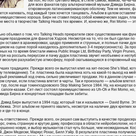
бы поп, но поп третьего мира, в стиле самбы, мамбы, ча-ча-
для всех фанатов гуру альтернативной музыки Дэвида Бирна.
откровенную латиноамериканскую оболочку. Тем не менее, фак
ется напевать, под каждый трек хочется танцевать. Альбом в целом оставля
еимущественно хороша. Бирн не ставил перед собой коммерческих задач, плас
 место в творчестве Talking Heads тех времен. И, конечно же, Rei Momo — э
но объявил о том, что Talking Heads прекратили свое существование как фун
щим праздником для фанатов Хэдзов. Несмотря на то, что он был сделан по с
н оставил в аранжировках, щедро применяя и струнные, и полные пачки духо
нщиком на сцене порой находилось дополнительно 3-4 перкуссиониста). За п
х на то время блистали имена Public Image Ltd, Birthday Party, Virgin Prunes, 
тря на россыпь перкуссии и пачку дудок пластинка звучит необъемно и неглу
 веселую разухабистую атмосферу, порой скатывающуюся в откровенный карн
учших традициях. Прежде всего он выпустил клип на хит-песню She’s Mad, ко
телевидению). Т.е. пластинка была нацелена хоть на какой-то выход на мей
трый рекламный ход очень сильно увеличивает продажи. Но в данном случае — 
том случае, если пластинка влетит в чарты. Так и произошло — альбом влетел 
тур, после еще токингхэдзовского Stop Making Sence 1984. Ну, на концертах
 сапоги-казаки. Сет-лист состоял преимущественно из Uh-Oh и Rei Momo, но,
эвида Бирна и концертные площадки были забиты.
Дэвид Бирн выпустил в 1994 году, который так и назывался — David Byrne. 
ка. Этот альбом не принято хвалить, несмотря на наличие двух крепких хито
 и где-то в конце.
ь ответственно. Прежде всего, он решил сам выступить в качестве продюсер
, очень странную и крутую даму, профессора в области нейробиологии, но пр
ершенно новую, и выбор музыкантов стал чуть больше, чем неожиданным. Кос
, Джон Медески, Маркус Рохас, Билл Уэйр. В результате пластинка получилас