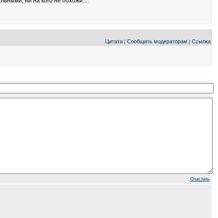
ьными, ни на кого не похожи...
Цитата
Сообщить модераторам
Ссылка
|
|
Очистить