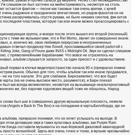
ча, кумбии, румбы и прочих сальсы да меренге. Релиз стал неожиданностью
 Уж слишком он был заточен на мейнстримовость, несмотря на столь
т остается фактом — песни как таковые там очень крепки, с кучей
ет очень радужное и праздничное впечатление, но рядом фанатов он не
тинка раскручивалась спустя рукава, не было никаких синглов, фм-хитов
то последняя пластинка, которую так или иначе можно проассоциировать с
кционирующая группа, и вскоре после этого вышел его второй (песенный)
ути с теми же музыкантами, что и Rei Momo, звучит он совершенно иначе.
вых, и, конечно же, свою любимую перкуссию в неограниченных
родакшн отвечал продюсер Ник Лоней, прославившийся своей работой с
Killing Joke, Gang of Fourи даже INXS с Midnight Oil. Звук он сделал слишком
боко, с прямолинейными барабанами. Что вовсе не отразилось на
авал, альбом слушается запросто, за один присест и с удовольствием.
торый порвал в клочья видеопространство начала 90-х (прекрасно помню
нстрим-рынок. Обычно для того, чтобы альбом так или иначе продавался,
не на того напали. Это для слабаков. Бирнзаявляет, что все будет
в чарты (на не очень высокое место, разумеется), и Бирн поехал
 он был как всегда великолепен, несмотря на вызывающе неальтернативный
 конечно же, без парочки хэдзовских вещей тоже не обошлось. Народ
Это снова был шаг в совершенно другую музыкальную плоскость, нежели
в (Angels и Back In The Box) и на попадание в чартыБиллборда, где он
а альбома, прекрасно понимая, что он хочет услышать на выходе. В
и этом делавшую звук в таких культовых альбомах, как Purple Rain
тяк бэнда составили музыканты из нью-йоркской джазовой авангардной
ь просто волшебной. Здесь все очень точно и тонко, в музыке чрезвычайно