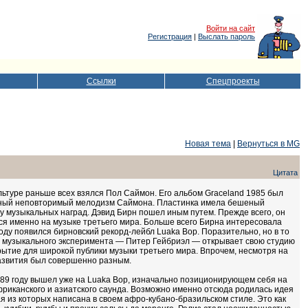
Войти на сайт
Регистрация
|
Выслать пароль
Ссылки
Спецпроекты
Новая тема
|
Вернуться в MG
Цитата
льтуре раньше всех взялся Пол Саймон. Его альбом Graceland 1985 был
нный неповторимый мелодизм Саймона. Пластинка имела бешеный
чу музыкальных наград. Дэвид Бирн пошел иным путем. Прежде всего, он
я именно на музыке третьего мира. Больше всего Бирна интересовала
оду появился бирновский рекорд-лейбл Luaka Bop. Поразительно, но в то
ий музыкального эксперимента — Питер Гейбриэл — открывает свою студию
крытие для широкой публики музыки третьего мира. Впрочем, несмотря на
азвития был совершенно разным.
89 году вышел уже на Luaka Bop, изначально позиционирующем себя на
африканского и азиатского саунда. Возможно именно отсюда родилась идея
ая из которых написана в своем афро-кубано-бразильском стиле. Это как