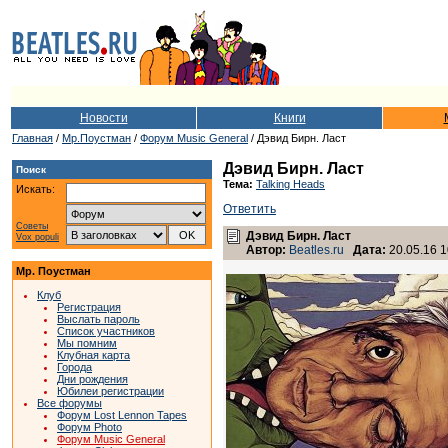
Новости
Книги
Главная
/
Мр.Поустман
/
Форум Music General
/ Дэвид Бирн. Ласт
Дэвид Бирн. Ласт
Поиск
Тема:
Talking Heads
Искать:
Ответить
Советы
Дэвид Бирн. Ласт
Vox populi
Автор:
Beatles.ru
Дата:
20.05.16 1
Мр. Поустман
Клуб
Регистрация
Выслать пароль
Список участников
Мы помним
Клубная карта
Города
Дни рождения
Юбилеи регистрации
Все форумы
Форум Lost Lennon Tapes
Форум Photo
Форум Music General