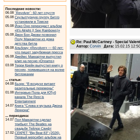
Последние новости:
06.08
`Revolver`: 60 лет спустя
05.08
Скульптурную группу Битлз
установили в Томске
05.08
Йоко Оно переиздаст альбом
«It’s Alright (I See Rainbows)»
05.08
Джон Бон Джови позвонил
Полу Маккартни из дома
Re: Paul McCartney - Special Valent
детства битла
Автор:
Corvin
Дата:
15.02.15 12:
05.08
Альбому «Revolver» — 60 лет:
что пишет зарубежная пресса
05.08
Джеймс Маккартни выпустил
клип на песню «Dreams»
03.08
Терри Крейн выпустил книгу о
песнях, появившихся на волне
битломании
... статьи:
04.08
Бьорк: “В воздухе витают
разительные перемены”
01.08
Интервью Пола для ЮТуб
канала The Rest is
Entertainment
14.07
Книга "Слова и музыка Джона
Леннона"
... периодика:
14.07
Пол Маккартни сделал
трибьют The Beatles на
свадьбе Тейлор Свифт
17.02
СЕКРЕТ "Big Beat 83" (2026).
Первый мерсибит-альбом на