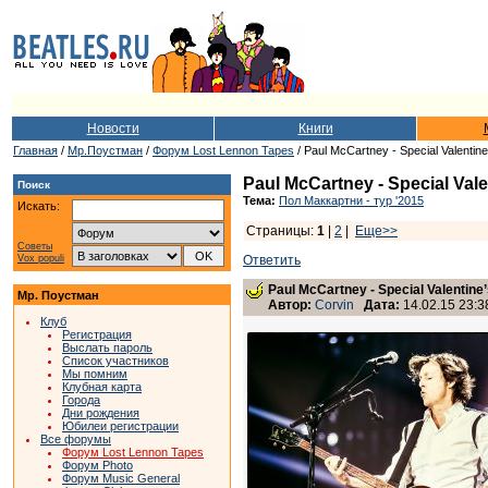
Новости
Книги
Главная
/
Мр.Поустман
/
Форум Lost Lennon Tapes
/ Paul McCartney - Special Valentin
Paul McCartney - Special Vale
Поиск
Тема:
Пол Маккартни - тур '2015
Искать:
Страницы:
1
|
2
|
Еще>>
Советы
Vox populi
Ответить
Paul McCartney - Special Valentine
Мр. Поустман
Автор:
Corvin
Дата:
14.02.15 23:3
Клуб
Регистрация
Выслать пароль
Список участников
Мы помним
Клубная карта
Города
Дни рождения
Юбилеи регистрации
Все форумы
Форум Lost Lennon Tapes
Форум Photo
Форум Music General