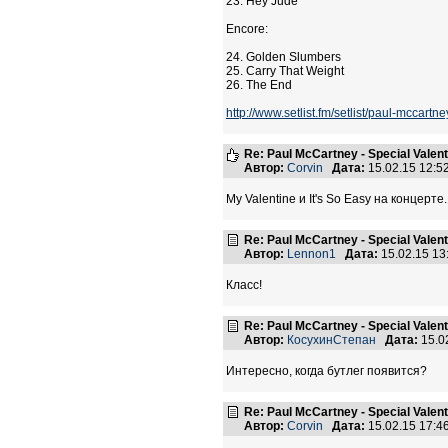
23. Hey Jude
Encore:
24. Golden Slumbers
25. Carry That Weight
26. The End
http://www.setlist.fm/setlist/paul-mccar
Re: Paul McCartney - Special Valent
Автор:
Corvin
Дата:
15.02.15 12:
My Valentine и It's So Easy на концерте
Re: Paul McCartney - Special Valent
Автор:
Lennon1
Дата:
15.02.15 1
Класс!
Re: Paul McCartney - Special Valent
Автор:
КосухинСтепан
Дата:
15.0
Интересно, когда бутлег появится?
Re: Paul McCartney - Special Valent
Автор:
Corvin
Дата:
15.02.15 17: