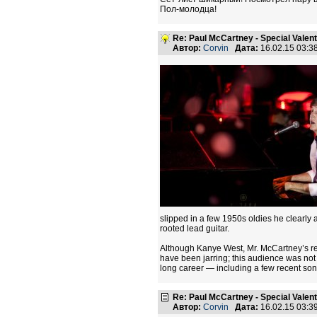
Пол-молодца!
Re: Paul McCartney - Special Valent
Автор:
Corvin
Дата:
16.02.15 03:
slipped in a few 1950s oldies he clearly 
rooted lead guitar.
Although Kanye West, Mr. McCartney’s rec
have been jarring; this audience was no
long career — including a few recent so
Re: Paul McCartney - Special Valent
Автор:
Corvin
Дата:
16.02.15 03: