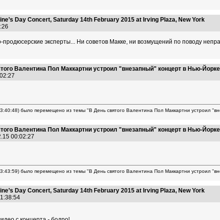
ine’s Day Concert, Saturday 14th February 2015 at Irving Plaza, New York
9:26
продюсерские эксперты... Ни советов Макке, ни возмущений по поводу неправи
того Валентина Пол Маккартни устроил "внезапный" концерт в Нью-Йорке
:02:27
23:40:48) было перемещено из темы "В День святого Валентина Пол Маккартни устроил "вн
того Валентина Пол Маккартни устроил "внезапный" концерт в Нью-Йорке
2.15 00:02:27
23:43:59) было перемещено из темы "В День святого Валентина Пол Маккартни устроил "вн
ine’s Day Concert, Saturday 14th February 2015 at Irving Plaza, New York
01:38:54
идео с концерта - бодро!