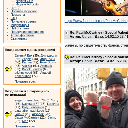
Форум Club
Форум Ad Libitum
Чат (0)
Правила форумов
Подкасты
FAQ
https://www.facebook.com/PaulMcCartn
Полезные советы
Модераторы
Hall of shame
Последние сообщения
Re: Paul McCartney - Special Valent
Архив форумов
Автор:
Corvin
Дата:
14.02.15 23:
Статистика
Билеты, по свидетельству фанов, сто
Поздравляем с днем рождения!
Евгений Бик
(35),
Димедролл
Re: Paul McCartney - Special Valent
(36),
Zapple
(40),
Игорь7354
Автор:
Corvin
Дата:
14.02.15 23:
(40),
Katrina
(42),
Rory Storm
(43),
AlexYar
(61),
Arshack
(63),
Borick London
(65),
stjohnswood
(66),
Андрей
Хрисанфов
(77)
Показать всех
Поздравляем с годовщиной
регистрации!
evgen_menschov_76
(5),
Yurry
(16),
Navigator77
(16),
Ludo4ka
(17),
Polly Beatloman
(18),
satanafrompashkovo
(19),
Sion22
(20),
Arshack
(20),
Саша McCartney
(22),
Басист
(22),
Nich
(22)
Показать всех