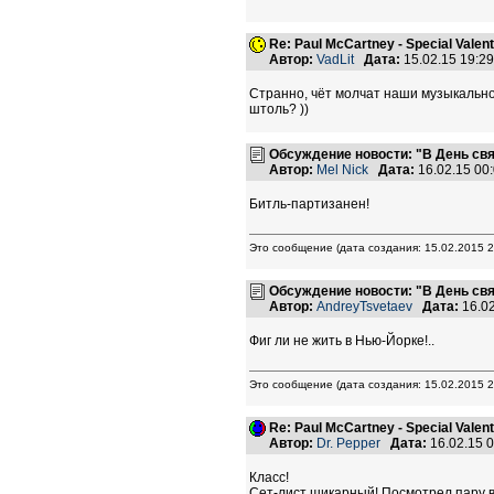
Re: Paul McCartney - Special Valent
Автор:
VadLit
Дата:
15.02.15 19:2
Странно, чёт молчат наши музыкально-
штоль? ))
Обсуждение новости: "В День свя
Автор:
Mel Nick
Дата:
16.02.15 00
Битль-партизанен!
Это сообщение (дата создания: 15.02.2015 
Обсуждение новости: "В День свя
Автор:
AndreyTsvetaev
Дата:
16.0
Фиг ли не жить в Нью-Йорке!..
Это сообщение (дата создания: 15.02.2015 
Re: Paul McCartney - Special Valent
Автор:
Dr. Pepper
Дата:
16.02.15 
Класс!
Сет-лист шикарный! Посмотрел пару в