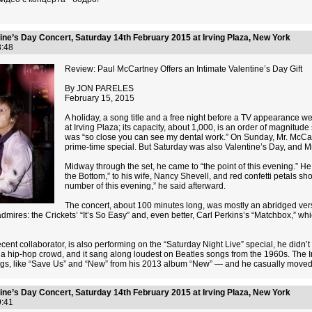
ine’s Day Concert, Saturday 14th February 2015 at Irving Plaza, New York
38:48
Review: Paul McCartney Offers an Intimate Valentine’s Day Gift
By JON PARELES
February 15, 2015
A holiday, a song title and a free night before a TV appearance 
at Irving Plaza; its capacity, about 1,000, is an order of magnitu
was “so close you can see my dental work.” On Sunday, Mr. McCar
prime-time special. But Saturday was also Valentine’s Day, and Mr
Midway through the set, he came to “the point of this evening.” H
the Bottom,” to his wife, Nancy Shevell, and red confetti petals s
number of this evening,” he said afterward.
The concert, about 100 minutes long, was mostly an abridged versi
admires: the Crickets’ “It’s So Easy” and, even better, Carl Perkins’s “Matchbox,” w
ent collaborator, is also performing on the “Saturday Night Live” special, he didn’
t a hip-hop crowd, and it sang along loudest on Beatles songs from the 1960s. The
ngs, like “Save Us” and “New” from his 2013 album “New” — and he casually moved 
ine’s Day Concert, Saturday 14th February 2015 at Irving Plaza, New York
39:41