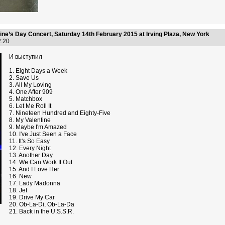
ine’s Day Concert, Saturday 14th February 2015 at Irving Plaza, New York
52:20
И выступил
1. Eight Days a Week
2. Save Us
3. All My Loving
4. One After 909
5. Matchbox
6. Let Me Roll It
7. Nineteen Hundred and Eighty-Five
8. My Valentine
9. Maybe I'm Amazed
10. I've Just Seen a Face
11. It's So Easy
12. Every Night
13. Another Day
14. We Can Work It Out
15. And I Love Her
16. New
17. Lady Madonna
18. Jet
19. Drive My Car
20. Ob-La-Di, Ob-La-Da
21. Back in the U.S.S.R.