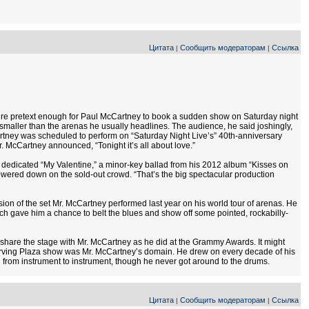
Цитата
Сообщить модераторам
Ссылка
|
|
were pretext enough for Paul McCartney to book a sudden show on Saturday night
de smaller than the arenas he usually headlines. The audience, he said joshingly,
tney was scheduled to perform on “Saturday Night Live’s” 40th-anniversary
. McCartney announced, “Tonight it’s all about love.”
e dedicated “My Valentine,” a minor-key ballad from his 2012 album “Kisses on
howered down on the sold-out crowd. “That’s the big spectacular production
on of the set Mr. McCartney performed last year on his world tour of arenas. He
hich gave him a chance to belt the blues and show off some pointed, rockabilly-
t share the stage with Mr. McCartney as he did at the Grammy Awards. It might
 Irving Plaza show was Mr. McCartney’s domain. He drew on every decade of his
from instrument to instrument, though he never got around to the drums.
Цитата
Сообщить модераторам
Ссылка
|
|