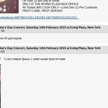
On Sale 10 am Day of Show
ONLY AT THE IRVING PLAZA BOX OFFICE
All Tickets $40 CASH ONLY—Limit One (1) Per Customer
FIRST COME, FIRST SERVED
ey/photos/a.488766413312.281294.182736663312/101531...
ine’s Day Concert, Saturday 14th February 2015 at Irving Plaza, New York
41:50
или 40 долларов
ine’s Day Concert, Saturday 14th February 2015 at Irving Plaza, New York
43:04
Счастливые фаны с заветными браслетами