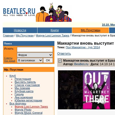
10.10. Мо
Новости
Книги
Мр.Поустман
Главная
/
Мр.Поустман
/
Форум Lost Lennon Tapes
/ Маккартни вновь выступит в Бра
Маккартни вновь выступит 
Поиск
Тема:
Пол Маккартни - тур '2014
Искать:
Ответить
Советы
Маккартни вновь выступит в Браз
Vox populi
Автор:
Beatles.ru
Дата:
14.10.14 1
Мр. Поустман
Клуб
Регистрация
Выслать пароль
Список участников
Мы помним
Клубная карта
Города
Дни рождения
Юбилеи регистрации
Все форумы
Форум Lost Lennon Tapes
Форум Photo
Форум Music General