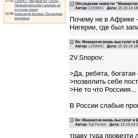
17.02
СЕКРЕТ "Big Beat 83" (2026).
Обсуждение новости: "Маккартни
Первый мерсибит-альбом на
Автор:
LENMAC
Дата:
15.10.14 1
русском языке
22.09
Александр Беляев. Последнее
Почему не в Африке -
интервью
Нигерии, где был з
Re: Маккартни вновь выступит в 
Автор:
LENMAC
Дата:
15.10.14 1
2V.Snopov:
>Да, ребята, богатая
>позволить себе пос
>Не то что Россиия...
В России слабые пр
Re: Маккартни вновь выступит в 
Автор:
Sgt.Pecker
Дата:
15.10.14 
траву туда провезти л