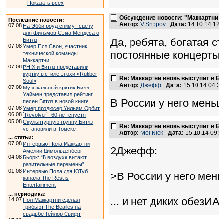
Показать всех
Обсуждение новости: "Маккартни
Последние новости:
Автор:
V.Snopov
Дата:
14.10.14 1
07.08
На Эбби-роуд снимут сцену
для фильмов Сэма Мендеса о
Да, ребята, богатая 
Битлз
07.08
Умер Пол Свон, участник
постоянные концерты 
технической команды
Маккартни
07.08
PHIX и Битлз представили
куртку в стиле эпохи «Rubber
Re: Маккартни вновь выступит в 
Soul»
Автор:
Джефф
Дата:
15.10.14 04
07.08
Музыкальный критик Билл
Уаймен представил рейтинг
В России у него мень
песен Битлз в новой книге
07.08
Умер продюсер Уильям Орбит
06.08
`Revolver`: 60 лет спустя
05.08
Скульптурную группу Битлз
Re: Маккартни вновь выступит в 
установили в Томске
Автор:
Mel Nick
Дата:
15.10.14 09
... статьи:
07.08
Интервью Пола Маккартни
2Джефф:
Амелии Димольденберг
04.08
Бьорк: “В воздухе витают
разительные перемены”
01.08
Интервью Пола для ЮТуб
>В России у него ме
канала The Rest is
Entertainment
... периодика:
... и нет диких обезИА
14.07
Пол Маккартни сделал
трибьют The Beatles на
свадьбе Тейлор Свифт