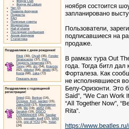
Форум Club
ноября состоится шоу 
Форум Ad Libitum
Чат (0)
Правила форумов
запланировано выступ
Подкасты
FAQ
Полезные советы
Модераторы
Пользователи, зарег
Hall of shame
Последние сообщения
подписавшиеся на ра
Архив форумов
Статистика
продаже.
Поздравляем с днем рождения!
Ritok
(30),
Olya8
(35),
Fender
В рамках тура Out Th
Stratocaster
(37),
Phil -
Гордость галактики
(37),
года. Тогда битл дал
Tonny
(45),
drc
(54),
Kravcov
(62),
oldwise
(64),
alpato
(67),
Форталеза. Как сообщ
Kosta
(68),
zaka
(72)
Показать всех
не исполнявшиеся во 
Белу-Оризонти. Это бы
Поздравляем с годовщиной
регистрации!
Said”, “We Can Work It
Snied
(11),
Borkop
(14),
Octopus_from_garden
(15),
“All Together Now”, “Bei
2alex2008
(17),
Magnateron
(19),
Me
(19),
abt52
(19),
Rita”.
Seralvin
(19),
DISCO
COMMANDER
(20),
Sandjar
(22),
sexuality itself
(22),
WKH
(23),
one of YOU
(24),
Yutan
https://www.beatles.
(24)