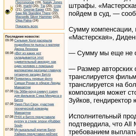
Протопопов
(19),
Nataly Jones
штрафы. «Мастерская
(19),
marbl
(20),
Tia
(20),
crow
(21),
George Eager
(22),
You
пойдем в суд, — соо
Saw Me Standing There
(22),
Maxwells Silver Hammer
(23),
Olga Palna
(24)
Показать всех
Сумму компенсации, 
«Мастерская», Диденк
Последние новости:
09.08
Сильвия Холл раскрыла
подробности пьесы о матери
Джона Леннона
— Сумму мы еще не о
08.08
«Вот из каких нот
складывается этот
удивительный аккорд»: как
один человек с помощью
— Размер авторских о
математики разгадал главную
гитарную загадку Битлз
транслируется фильм,
08.08
Появились первые фото
транслируется на бо
Сирши Ронан в образе Линды
Маккартни
композиция может сто
07.08
На Эбби-роуд снимут сцену
для фильмов Сэма Мендеса о
Зуйков, гендиректор
Битлз
07.08
Умер Пол Свон, участник
технической команды
Маккартни
Исполнительный про
07.08
PHIX и Битлз представили
куртку в стиле эпохи «Rubber
подтвердила, что All 
Soul»
07.08
Музыкальный критик Билл
требованием выплатит
Уаймен представил рейтинг