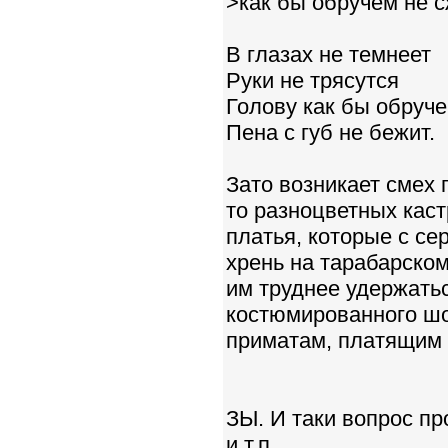
>как бы обручем не с
В глазах не темнеет
Руки не трясутся
Голову как бы обруч
Пена с губ не бежит.
Зато возникает смех 
то разноцветных кас
платья, которые с се
хрень на тарабарском
им труднее удержатьс
костюмированного ш
приматам, платящим з
ЗЫ. И таки вопрос пр
и т.п.