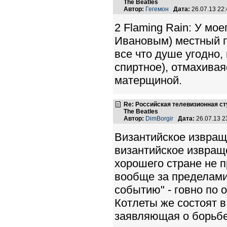
The Beatles
Автор:
Гегемон
Дата:
26.07.13 22
2 Flaming Rain: У мое
Ивановым) местный по
все что душе угодно,
спиртное), отмахивая
матерщиной.
Re: Российская телевизионная с
The Beatles
Автор:
DimBorgir
Дата:
26.07.13 
Византийское извраще
византийское извраще
хорошего стране не 
вообще за пределами
событию" - говно по 
Котлеты же состоят в
заявляющая о борьбе