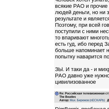
всякие РАО и прочие
людей деньги, но ни з
результате и являетс
Поэтому, при всей го
поступили с ними нес
то впаривают многот
есть гуд, ибо перед 
больше напоминает н
попытку наварится п
ЗЫ. И таки да - и ми
РАО давно уже нужно 
цивилизованное
Re: Российская телевизионная с
The Beatles
Автор:
Mux. Бирюков (nECKAPb)
Д