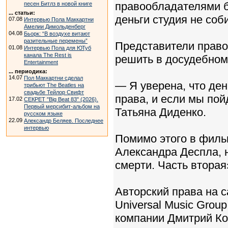
правообладателями 
песен Битлз в новой книге
... статьи:
деньги студия не соб
07.08
Интервью Пола Маккартни
Амелии Димольденберг
04.08
Бьорк: “В воздухе витают
разительные перемены”
Представители право
01.08
Интервью Пола для ЮТуб
канала The Rest is
решить в досудебном
Entertainment
... периодика:
14.07
Пол Маккартни сделал
— Я уверена, что ден
трибьют The Beatles на
свадьбе Тейлор Свифт
права, и если мы пой
17.02
СЕКРЕТ "Big Beat 83" (2026).
Первый мерсибит-альбом на
Татьяна Диденко.
русском языке
22.09
Александр Беляев. Последнее
интервью
Помимо этого в филь
Александра Деспла, 
смерти. Часть втора
Авторский права на 
Universal Music Grou
компании Дмитрий Ко