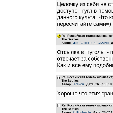
Целочку из себя не 
доступе - гугл в пом
данного культа. Что к
пересчитайте сами=)
Re: Российская телевизионная с
The Beatles
Автор:
Mux. Бирюков (nECKAPb)
Д
Отсылка в "гуголь" -
отвечает за собствен
Как и все ему подобн
Re: Российская телевизионная с
The Beatles
Автор:
Гегемон
Дата:
26.07.13 18
Хорошо что этих сра
Re: Российская телевизионная с
The Beatles
Автор:
Rollingbeatle
Дата:
26.07.1