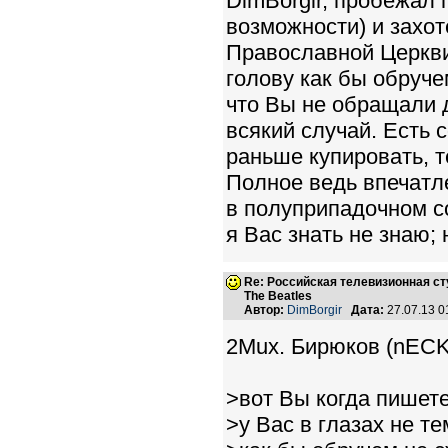
DimBorgir, пробежал 
возможности) и захот
Православной Церкви,
голову как бы обруче
что Вы не обращали д
всякий случай. Есть 
раньше купировать, 
Полное ведь впечатле
в полуприпадочном со
я Вас знать не знаю;
Re: Российская телевизионная с
The Beatles
Автор:
DimBorgir
Дата:
27.07.13 
2Mux. Бирюков (nECK
>вот Вы когда пишет
>у Вас в глазах не т