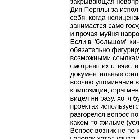
закрывающая новопр
Дип Перплы за испол
себя, когда нелицен
занимается само гос
и прочая муйня навро
Если в "большом" кин
обязательно фигурир
возможными ссылками
смотревших отечеств
документальные филь
воочию упоминание в
композиции, фрагмен
видел ни разу, хотя 
проектах использует
разгорелся вопрос по
каком-то фильме (ус
Вопрос возник не по 
человек хотел узнать,