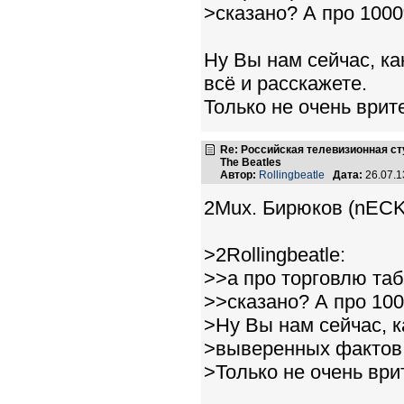
>сказано? А про 100
Ну Вы нам сейчас, к
всё и расскажете.
Только не очень врит
Re: Российская телевизионная с
The Beatles
Автор:
Rollingbeatle
Дата:
26.07.1
2Mux. Бирюков (nECK
>2Rollingbeatle:
>>а про торговлю та
>>сказано? А про 10
>Ну Вы нам сейчас, к
>выверенных фактов 
>Только не очень ври