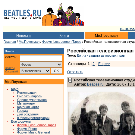
10.10. Мо
Новости
Книги
Мр.Поустман
Главная
/
Мр.Поустман
/
Форум Lost Lennon Tapes
/ Российская телевизионная студи
Российская телевизионная 
Поиск
Тема:
Битлз - защита авторских прав
Искать:
Страницы:
1
|
2
|
Еще>>
Советы
Vox populi
Ответить
Российская телевизионная студи
Мр. Поустман
Автор:
Beatles.ru
Дата:
26.07.13 1
Клуб
Регистрация
Выслать пароль
Список участников
Мы помним
Клубная карта
Города
Дни рождения
Юбилеи регистрации
Все форумы
Форум Lost Lennon Tapes
Форум Photo
Форум Music General