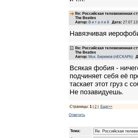
Re: Российская телевизионная с
The Beatles
Автор:
В и т а л и й
Дата:
27.07.1
Навязчивая иерофоби
Re: Российская телевизионная с
The Beatles
Автор:
Mux. Бирюков (nECKAPb)
Д
Всякая фобия - ничег
подчиняет себя её пр
таскает этот груз с со
Не позавидуешь.
Страницы:
1
|
2
|
Еще>>
Ответить
Тема: