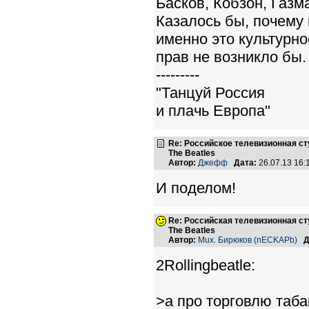
Басков, Кобзон, Газма
Казалось бы, почему
именно это культурн
прав не возникло бы.
---------
"Танцуй Россия
и плачь Европа"
Re: Российское телевизионная с
The Beatles
Автор:
Джефф
Дата:
26.07.13 16
И поделом!
Re: Российская телевизионная с
The Beatles
Автор:
Mux. Бирюков (nECKAPb)
Д
2Rollingbeatle:
>а про торговлю таб