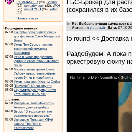
ГБС-Брокер для раст
COMMANDER
(20),
Sandjar
(22),
sexuality itself
(22),
WKH
(сохранился в их базе
(23),
one of YOU
(24),
Yutan
(24)
Показать всех
Re: Выбран лучший саундтрек к
Автор:
еж ушастый
Дата:
07.10.2
Последние новости:
07.08
На Эбби-роуд снимут сцену
для фильмов Сэма Мендеса о
to round << Доставка 
Битлз
07.08
Умер Пол Свон, участник
технической команды
Раздобудем! А пока 
Маккартни
07.08
PHIX и Битлз представили
оркестровую сюиту на
куртку в стиле эпохи «Rubber
Soul»
07.08
Музыкальный критик Билл
Уаймен представил рейтинг
No Time To Die - Soundtrack (Full O
песен Битлз в новой книге
07.08
Умер продюсер Уильям Орбит
06.08
`Revolver`: 60 лет спустя
05.08
Скульптурную группу Битлз
установили в Томске
... статьи:
07.08
Интервью Пола Маккартни
Амелии Димольденберг
04.08
Бьорк: “В воздухе витают
разительные перемены”
01.08
Интервью Пола для ЮТуб
канала The Rest is
Entertainment