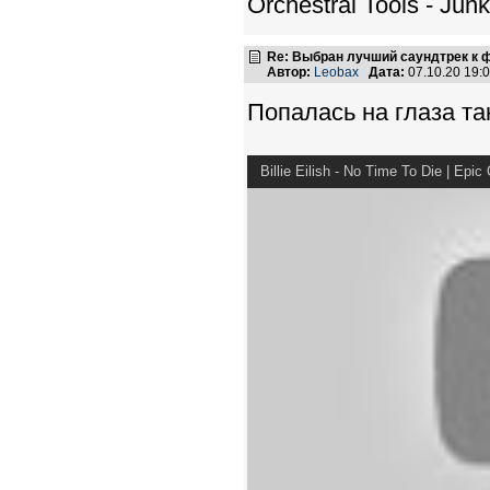
Orchestral Tools - Junk
Re: Выбран лучший саундтрек к
Автор:
Leobax
Дата:
07.10.20 19
Попалась на глаза та
Billie Eilish - No Time To Die | Epic