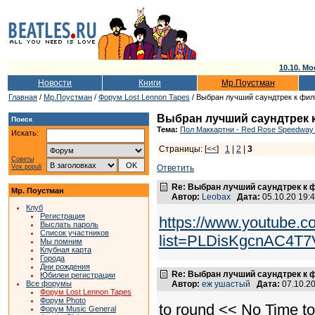
10.10. Мо
Новости
Книги
Мр.Поустман
Главная
/
Мр.Поустман
/
Форум Lost Lennon Tapes
/ Выбран лучший саундтрек к фи
Выбран лучший саундтрек 
Поиск
Тема:
Пол Маккартни - Red Rose Speedway 
Искать:
Страницы: [
<<
]
1
|
2
|
3
Советы
Vox populi
Ответить
Re: Выбран лучший саундтрек к
Мр. Поустман
Автор:
Leobax
Дата:
05.10.20 19
Клуб
Регистрация
https://www.youtube.co
Выслать пароль
Список участников
list=PLDisKgcnAC4T
Мы помним
Клубная карта
Города
Дни рождения
Re: Выбран лучший саундтрек к
Юбилеи регистрации
Все форумы
Автор:
еж ушастый
Дата:
07.10.2
Форум Lost Lennon Tapes
Форум Photo
to round << No Time t
Форум Music General