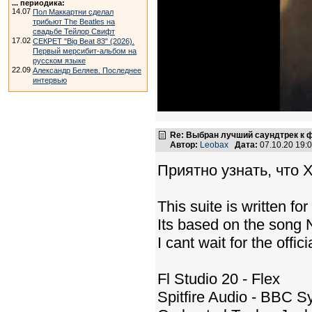
... периодика:
14.07
Пол Маккартни сделал
трибьют The Beatles на
свадьбе Тейлор Свифт
17.02
СЕКРЕТ "Big Beat 83" (2026).
Первый мерсибит-альбом на
русском языке
22.09
Александр Беляев. Последнее
интервью
Re: Выбран лучший саундтрек к
Автор:
Leobax
Дата:
07.10.20 19
Приятно узнать, что 
This suite is written 
Its based on the song N
I cant wait for the off
Fl Studio 20 - Flex
Spitfire Audio - BBC 