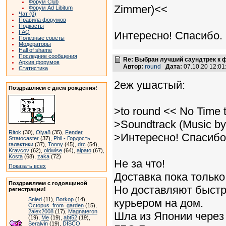
Форум Club
Zimmer)<<
Форум Ad Libitum
Чат (0)
Правила форумов
Подкасты
FAQ
Интересно! Спасибо.
Полезные советы
Модераторы
Hall of shame
Последние сообщения
Re: Выбран лучший саундтрек к
Архив форумов
Автор:
round
Дата:
07.10.20 12:0
Статистика
2еж ушастый:
Поздравляем с днем рождения!
>to round << No Time 
>Soundtrack (Music b
Ritok
(30),
Olya8
(35),
Fender
>Интересно! Спасибо
Stratocaster
(37),
Phil - Гордость
галактики
(37),
Tonny
(45),
drc
(54),
Kravcov
(62),
oldwise
(64),
alpato
(67),
Kosta
(68),
zaka
(72)
Не за что!
Показать всех
Доставка пока только 
Поздравляем с годовщиной
Но доставляют быстр
регистрации!
Snied
(11),
Borkop
(14),
курьером на дом.
Octopus_from_garden
(15),
2alex2008
(17),
Magnateron
Шла из Японии через 
(19),
Me
(19),
abt52
(19),
Seralvin
(19),
DISCO