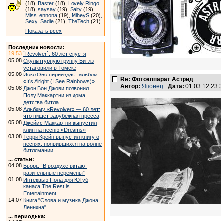
(18),
Baster
(18),
Lovely Ringo
(18),
saysay
(19),
Salty
(19),
MissLennona
(19),
MiheyS
(20),
Sexy_Sadie
(21),
TheTech
(21)
Показать всех
Последние новости:
19:53
`Revolver`: 60 лет спустя
05.08
Скульптурную группу Битлз
установили в Томске
05.08
Йоко Оно переиздаст альбом
Re: Фотоаппарат Астрид
«It’s Alright (I See Rainbows)»
Автор:
Японец
Дата:
01.03.12 23
05.08
Джон Бон Джови позвонил
Полу Маккартни из дома
детства битла
05.08
Альбому «Revolver» — 60 лет:
что пишет зарубежная пресса
05.08
Джеймс Маккартни выпустил
клип на песню «Dreams»
03.08
Терри Крейн выпустил книгу о
песнях, появившихся на волне
битломании
... статьи:
04.08
Бьорк: “В воздухе витают
разительные перемены”
01.08
Интервью Пола для ЮТуб
канала The Rest is
Entertainment
14.07
Книга "Слова и музыка Джона
Леннона"
... периодика: