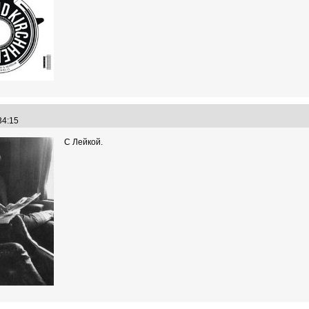
:34:15
С Лейкой.