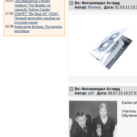
14.07
Пол Маккартни сделал
Re: Фотоаппарат Астрид
трибьют The Beatles на
Автор:
Японец
Дата:
01.03.12 23
свадьбе Тейлор Свифт
17.02
СЕКРЕТ "Big Beat 83" (2026).
Первый мерсибит-альбом на
русском языке
22.09
Александр Беляев. Последнее
интервью
Re: Фотоаппарат Астрид
Автор:
adh
Дата:
08.07.23 16:27:
Earlier p
Учитель
Обучение