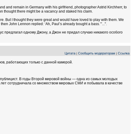
band and remain in Germany with his girlfriend, photographer Astrid Kirchherr, to
nn thought there might be a vacancy and staked his claim.
re. But I thought they were great and would have loved to play with them. We
d then John Lennon replied: ‘Ah, Paul’s already bought a bass.’”...".
лаус предлагал одному Джону, а Джон не придал случаю никакого особого
Цитата
Сообщить модераторам
Ссылка
|
|
в, работающих только с данной камерой.
публицист. В годы Второй мировой войны — одна из самых молодых
 лет сотрудничала со множеством мировых СМИ и побывала в качестве