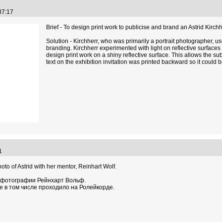
:37:17
Brief - To design print work to publicise and brand an Astrid Kirch
Solution - Kirchherr, who was primarily a portrait photographer, us
branding. Kirchherr experimented with light on reflective surfaces d
design print work on a shiny reflective surface. This allows the subje
text on the exhibition invitation was printed backward so it could b
01
hoto of Astrid with her mentor, Reinhart Wolf.
 фотографии Рейнхарт Вольф.
 в том числе проходило на Ролейкорде.