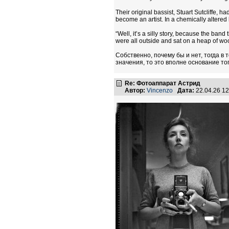
Their original bassist, Stuart Sutcliffe, 
become an artist. In a chemically altere
“Well, it’s a silly story, because the b
were all outside and sat on a heap of wood
Собственно, почему бы и нет, тогда в 
значения, то это вполне основание тог
Re: Фотоаппарат Астрид
Автор:
Vincenzo
Дата:
22.04.26 1