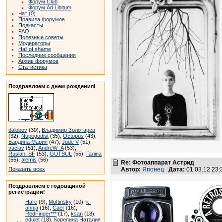
Форум Club
Форум Ad Libitum
Чат (0)
Правила форумов
Подкасты
FAQ
Полезные советы
Модераторы
Hall of shame
Последние сообщения
Архив форумов
Статистика
Поздравляем с днем рождения!
dalobov
(30),
Владимир Золотарёв
(32),
Nupogodist
(35),
Octopus
(43),
Бардина Мария
(47),
Jude V
(51),
vaclav
(51),
AndreW_A
(53),
Ruslan_SF
(53),
GUTSUL
(55),
Галіна
(55),
alemis
(56)
Re: Фотоаппарат Астрид
Показать всех
Автор:
Японец
Дата:
01.03.12 23
Поздравляем с годовщиной
регистрации!
Hare
(9),
Muftinsky
(10),
k-
annja
(16),
Caer
(16),
RedFinger***
(17),
ksan
(18),
edulet
(18),
Корепина Наталия