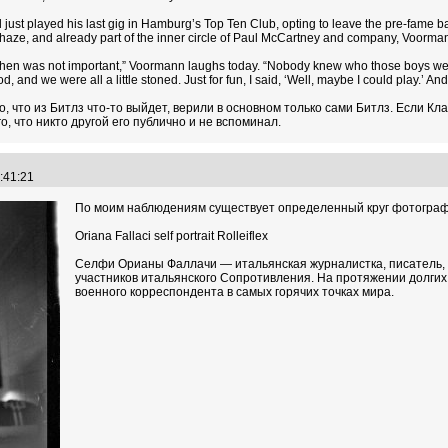
had just played his last gig in Hamburg’s Top Ten Club, opting to leave the pre-fame 
d haze, and already part of the inner circle of Paul McCartney and company, Voorma
and then was not important,” Voormann laughs today. “Nobody knew who those boys we
, and we were all a little stoned. Just for fun, I said, ‘Well, maybe I could play.’ An
то, что из Битлз что-то выйдет, верили в основном только сами Битлз. Если К
о, что никто другой его публично и не вспоминал.
2:41:21
По моим наблюдениям существует определенный круг фотографо
Oriana Fallaci self portrait Rolleiflex
Селфи Орианы Фаллачи — итальянская журналистка, писатель, 
участников итальянского Сопротивления. На протяжении долгих
военного корреспондента в самых горячих точках мира.