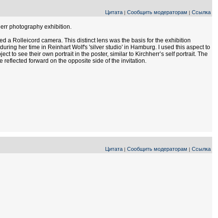
Цитата
Сообщить модераторам
Ссылка
|
|
herr photography exhibition.
ed a Rolleicord camera. This distinct lens was the basis for the exhibition
uring her time in Reinhart Wolf's 'silver studio' in Hamburg. I used this aspect to
ct to see their own portrait in the poster, similar to Kirchherr’s self portrait. The
e reflected forward on the opposite side of the invitation.
Цитата
Сообщить модераторам
Ссылка
|
|