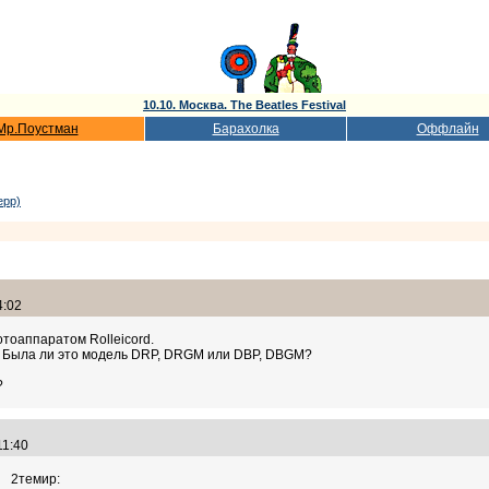
10.10. Москва. The Beatles Festival
Мр.Поустман
Барахолка
Оффлайн
ерр)
4:02
тоаппаратом Rolleicord.
. Была ли это модель DRP, DRGM или DBP, DBGM?
?
:11:40
2темир: