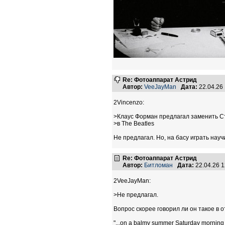
Re: Фотоаппарат Астрид
Автор:
VeeJayMan
Дата:
22.04.26
2Vincenzo:
>Клаус Форман предлагал заменить 
>в The Beatles
Не предлагал. Но, на басу играть нау
Re: Фотоаппарат Астрид
Автор:
Битломан
Дата:
22.04.26 
2VeeJayMan:
>Не предлагал.
Вопрос скорее говорил ли он такое в 
"...on a balmy summer Saturday morning 