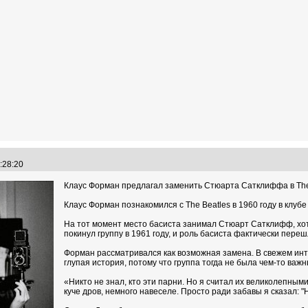
2:28:20
Клаус Форман предлагал заменить Стюарта Сатклиффа в The
Клаус Форман познакомился с The Beatles в 1960 году в клубе 
На тот момент место басиста занимал Стюарт Сатклифф, хо
покинул группу в 1961 году, и роль басиста фактически переш
Форман рассматривался как возможная замена. В свежем инт
глупая история, потому что группа тогда не была чем-то важ
«Никто не знал, кто эти парни. Но я считал их великолепным
куче дров, немного навеселе. Просто ради забавы я сказал: "Н