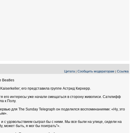
Цитата
Сообщить модераторам
Ссылка
|
|
 Beatles
Kaiserkeller; его представила группе Астрид Кирхерр.
тя его интересы уже начали смещаться в сторону живописи. Сатклифф
ла к Полу.
ервью для The Sunday Telegraph он поделился воспоминаниями: «Ну, это
ным».
и и с удовольствием сыграл бы с ними. Мы все были на улице, сидели на
у, может быть, я мог бы поиграть"».