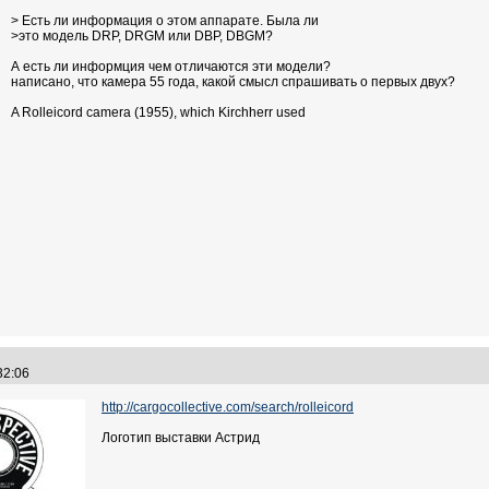
> Есть ли информация о этом аппарате. Была ли
>это модель DRP, DRGM или DBP, DBGM?
А есть ли информция чем отличаются эти модели?
написано, что камера 55 года, какой смысл спрашивать о первых двух?
A Rolleicord camera (1955), which Kirchherr used
:32:06
http://cargocollective.com/search/rolleicord
Логотип выставки Астрид