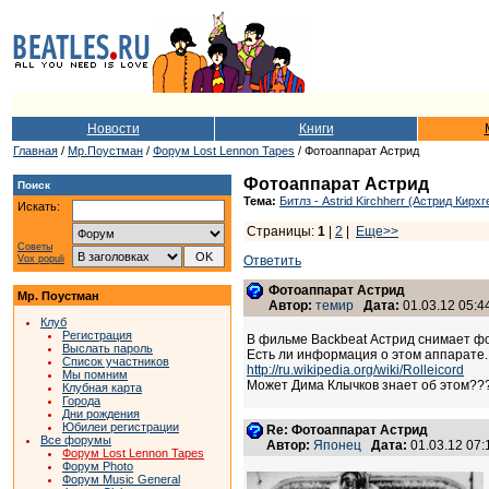
Новости
Книги
Главная
/
Мр.Поустман
/
Форум Lost Lennon Tapes
/ Фотоаппарат Астрид
Фотоаппарат Астрид
Поиск
Тема:
Битлз - Astrid Kirchherr (Астрид Кирхг
Искать:
Страницы:
1
|
2
|
Еще>>
Советы
Vox populi
Ответить
Фотоаппарат Астрид
Мр. Поустман
Автор:
темир
Дата:
01.03.12 05:4
Клуб
Регистрация
В фильме Backbeat Астрид снимает фо
Выслать пароль
Есть ли информация о этом аппарате
Список участников
http://ru.wikipedia.org/wiki/Rolleicord
Мы помним
Может Дима Клычков знает об этом??
Клубная карта
Города
Дни рождения
Юбилеи регистрации
Re: Фотоаппарат Астрид
Все форумы
Автор:
Японец
Дата:
01.03.12 07
Форум Lost Lennon Tapes
Форум Photo
Форум Music General