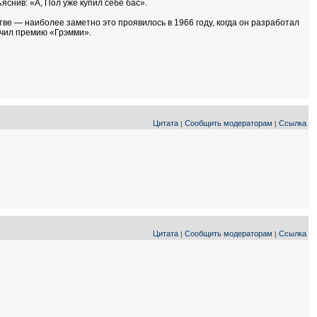
снив: «А, Пол уже купил себе бас».
ве — наиболее заметно это проявилось в 1966 году, когда он разработал
учил премию «Грэмми».
Цитата
Сообщить модераторам
Ссылка
|
|
Цитата
Сообщить модераторам
Ссылка
|
|