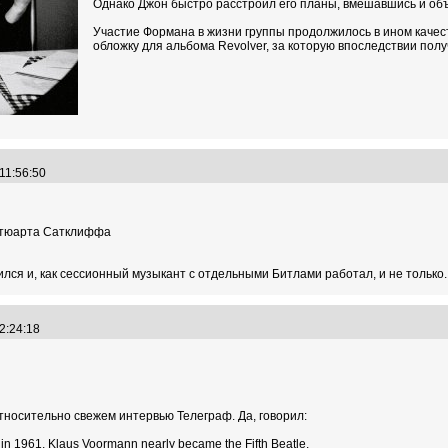
Однако Джон быстро расстроил его планы, вмешавшись и объя
Участие Формана в жизни группы продолжилось в ином качест
обложку для альбома Revolver, за которую впоследствии пол
 11:56:50
Стюарта Сатклиффа
чился и, как сессионный музыкант с отдельными Битлами работал, и не только.
12:24:18
относительно свежем интервью Телеграф. Да, говорил:
in 1961, Klaus Voormann nearly became the Fifth Beatle.