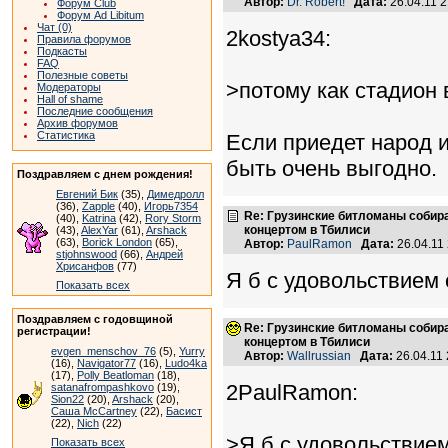
Автор:
Dr. Robert!
Дата:
26.04.11 
Форум Club
Форум Ad Libitum
Чат (0)
2kostya34:
Правила форумов
Подкасты
FAQ
Полезные советы
>потому как стадион 
Модераторы
Hall of shame
Последние сообщения
Архив форумов
Статистика
Если приедет народ и
быть очень выгодно.
Поздравляем с днем рождения!
Евгений Бик
(35),
Димедролл
(36),
Zapple
(40),
Игорь7354
Re: Грузинские битломаны собир
(40),
Katrina
(42),
Rory Storm
концертом в Тбилиси
(43),
AlexYar
(61),
Arshack
(63),
Borick London
(65),
Автор:
PaulRamon
Дата:
26.04.11
stjohnswood
(66),
Андрей
Хрисанфов
(77)
Я б с удовольствием
Показать всех
Поздравляем с годовщиной
Re: Грузинские битломаны собир
регистрации!
концертом в Тбилиси
evgen_menschov_76
(5),
Yurry
Автор:
Wallrussian
Дата:
26.04.11
(16),
Navigator77
(16),
Ludo4ka
(17),
Polly Beatloman
(18),
2PaulRamon:
satanafrompashkovo
(19),
Sion22
(20),
Arshack
(20),
Саша McCartney
(22),
Басист
(22),
Nich
(22)
>Я б с удовольствие
Показать всех