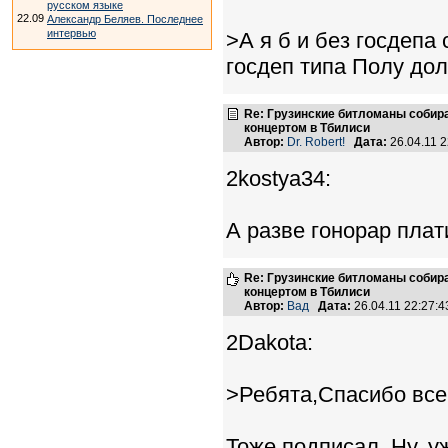
русском языке
22.09
Александр Беляев. Последнее
интервью
>А я б и без госдепа
госдеп типа Полу до
Re: Грузинские битломаны собир
концертом в Тбилиси
Автор:
Dr. Robert!
Дата:
26.04.11 
2kostya34:
А разве гонорар плат
Re: Грузинские битломаны собир
концертом в Тбилиси
Автор:
Вад
Дата:
26.04.11 22:27
2Dakota:
>Ребята,Спасибо все
Тоже подписал. Ну, уж