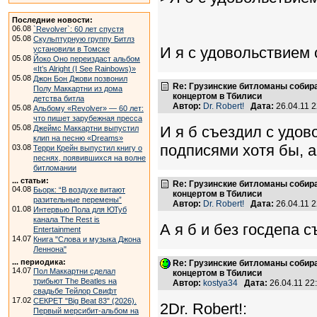
Последние новости:
06.08
`Revolver`: 60 лет спустя
05.08
Скульптурную группу Битлз
И я с удовольствием с
установили в Томске
05.08
Йоко Оно переиздаст альбом
«It’s Alright (I See Rainbows)»
05.08
Джон Бон Джови позвонил
Re: Грузинские битломаны собир
Полу Маккартни из дома
концертом в Тбилиси
детства битла
Автор:
Dr. Robert!
Дата:
26.04.11 
05.08
Альбому «Revolver» — 60 лет:
что пишет зарубежная пресса
05.08
И я б съездил с удо
Джеймс Маккартни выпустил
клип на песню «Dreams»
подписями хотя бы, а
03.08
Терри Крейн выпустил книгу о
песнях, появившихся на волне
битломании
... статьи:
Re: Грузинские битломаны собир
04.08
Бьорк: “В воздухе витают
концертом в Тбилиси
разительные перемены”
Автор:
Dr. Robert!
Дата:
26.04.11 
01.08
Интервью Пола для ЮТуб
канала The Rest is
А я б и без госдепа 
Entertainment
14.07
Книга "Слова и музыка Джона
Леннона"
... периодика:
Re: Грузинские битломаны собир
14.07
Пол Маккартни сделал
концертом в Тбилиси
трибьют The Beatles на
Автор:
kostya34
Дата:
26.04.11 2
свадьбе Тейлор Свифт
17.02
СЕКРЕТ "Big Beat 83" (2026).
2Dr. Robert!:
Первый мерсибит-альбом на