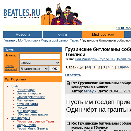
10.10. Мо
Новости
Книги
Мр.Поустман
Главная
/
Мр.Поустман
/
Форум Lost Lennon Tapes
/ Грузинские битломаны собирают
Грузинские битломаны соби
Поиск
Тбилиси
Искать:
Тема:
Пол Маккартни - тур '2011 (Up and Co
Советы
Страницы: [
<<
]
1
|
2
|
3
|
4
|
5
|
Еще>>
Vox populi
Ответить
Мр. Поустман
Re: Грузинские битломаны собир
Клуб
концертом в Тбилиси
Регистрация
Автор:
MiheyS
Дата:
26.04.11 21:
Выслать пароль
Список участников
Пусть им госдеп прие
Мы помним
Клубная карта
Города
Один чёрт на гранты 
Дни рождения
Юбилеи регистрации
Все форумы
Форум Lost Lennon Tapes
Re: Грузинские битломаны собир
Форум Photo
концертом в Тбилиси
Форум Music General