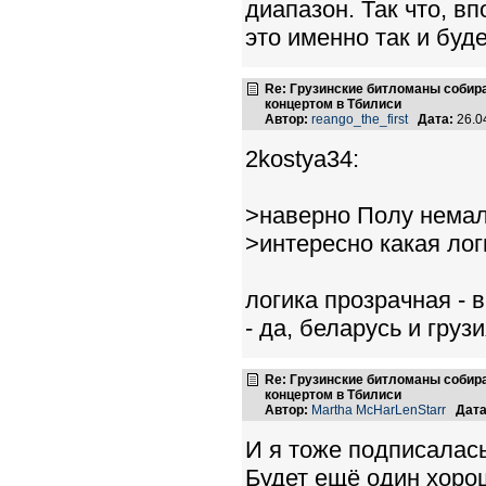
диапазон. Так что, вп
это именно так и буде
Re: Грузинские битломаны собир
концертом в Тбилиси
Автор:
reango_the_first
Дата:
26.0
2kostya34:
>наверно Полу немал
>интересно какая лог
логика прозрачная - 
- да, беларусь и грузи
Re: Грузинские битломаны собир
концертом в Тбилиси
Автор:
Martha McHarLenStarr
Дата
И я тоже подписалась
Будет ещё один хорош