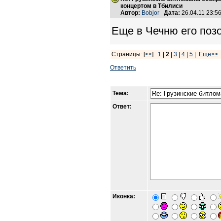
концертом в Тбилиси
Автор:
Bobjor
Дата:
26.04.11 23:
Еще в Чечню его позо
Страницы: [
<<
]
1
|
2
|
3
|
4
|
5
|
Еще>>
Ответить
Тема:
Ответ:
Иконка: