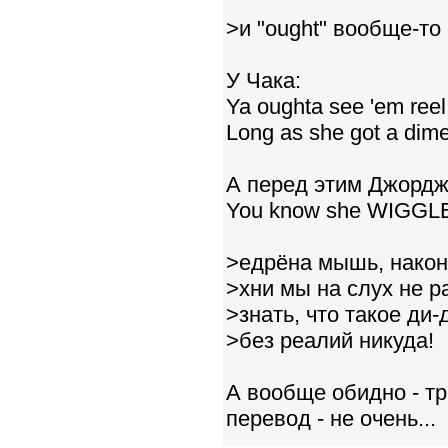
>и "ought" вообще-то -
У Чака:
Ya oughta see 'em reel
Long as she got a dime
А перед этим Джордж 
You know she WIGGLES
>едрёна мышь, наконе
>хни мы на слух не 
>знать, что такое ди-
>без реалий никуда!
А вообще обидно - тр
перевод - не очень...