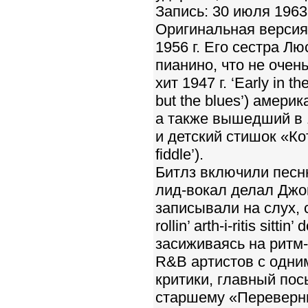
Запись: 30 июля 1963 
Оригинальная версия
1956 г. Его сестра Л
пианино, что не очен
хит 1947 г. ‘Early in th
but the blues’) амери
а также вышедший в 1
и детский стишок «Кот 
fiddle’).
Битлз включили песню
лид-вокал делал Джон
записывали на слух, с
rollin’ arth-i-ritis sit
засиживаясь на ритм
R&B артистов с одним
критики, главный по
старшему «Переверни