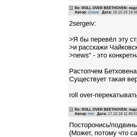
Re: ROLL OVER BEETHOVEN: подс
Автор:
crusoe
Дата:
16.10.16 19:
2sergeiv:
>Я бы перевёл эту ст
>и расскажи Чайковск
>news" - это конкретн
Растопчем Бетховена
Существует такая ве
roll over-перекатыват
Re: ROLL OVER BEETHOVEN: подс
Автор:
rinn
Дата:
17.10.16 11:45:
Посторонись/подвинь
(Может, потому что 