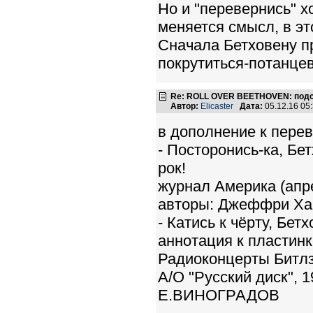
Но и "перевернись" х
меняется смысл, в эт
Сначала Бетховену п
покрутиться-потанцев
Re: ROLL OVER BEETHOVEN: подс
Автор:
Elicaster
Дата:
05.12.16 05
в дополнение к перев
- Посторонись-ка, Бе
рок!
журнал Америка (апр
авторы: Джеффри Ха
- Катись к чёрту, Бет
аннотация к пласти
Радиоконцерты Битл
А/О "Русский диск", 1
Е.ВИНОГРАДОВ