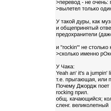
>перевод - не очень:
>вылетел только оди
У такой дуры, как м
и общепринятый ответ
предохранители (даже
и "rockin'" не столько
>сколько именно рОко
У Чака:
Yeah an' it's a jumpin' l
т.е. прыгающая, или 
Почему Джордж поет r
rocking прил.
общ. качающийся; к
сленг. великолепный