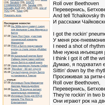
Roll over Beethoven
(19),
Seralvin
(19),
DISCO
COMMANDER
(20),
Sandjar
(22),
sexuality itself
(22),
WKH
(23),
one of
Перевернись, Бетхов
YOU
(24),
Yutan
(24)
And tell Tchaikovsky t
Показать всех
И расскажи Чайковск
Последние новости:
07.08
На Эбби-роуд снимут сцену
для фильмов Сэма Мендеса о
I got the rockin’ pneum
Битлз
07.08
Умер Пол Свон, участник
У меня рок-пневмони
технической команды
Маккартни
I need a shot of rhythm
07.08
PHIX и Битлз представили
куртку в стиле эпохи «Rubber
Мне нужна инъекция 
Soul»
07.08
Музыкальный критик Билл
I think I got it off the wr
Уаймен представил рейтинг
песен Битлз в новой книге
Думаю, я подхватил е
07.08
Умер продюсер Уильям Орбит
06.08
`Revolver`: 60 лет спустя
Sittin’ down by the rhy
05.08
Скульптурную группу Битлз
Просиживая за ритм-
установили в Томске
... статьи:
Roll over Beethoven,
07.08
Интервью Пола Маккартни
Амелии Димольденберг
Перевернись, Бетхов
04.08
Бьорк: “В воздухе витают
разительные перемены”
They’re rockin’ in two 
01.08
Интервью Пола для ЮТуб
канала The Rest is
Они играют рок на дв
Entertainment