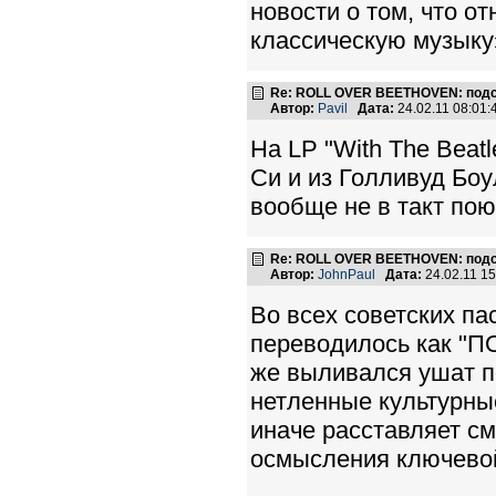
новости о том, что о
классическую музыку
Re: ROLL OVER BEETHOVEN: подс
Автор:
Pavil
Дата:
24.02.11 08:01
На LP "With The Beatl
Си и из Голливуд Боу
вообще не в такт пою
Re: ROLL OVER BEETHOVEN: подс
Автор:
JohnPaul
Дата:
24.02.11 1
Во всех советских па
переводилось как "П
же выливался ушат п
нетленные культурн
иначе расставляет см
осмысления ключевой