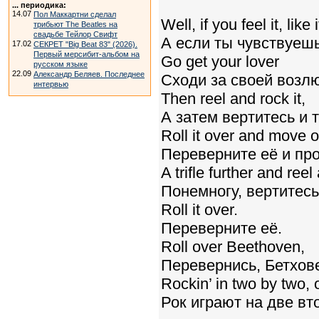
... периодика:
14.07
Пол Маккартни сделал
Well, if you feel it, like i
трибьют The Beatles на
свадьбе Тейлор Свифт
А если ты чувствуешь
17.02
СЕКРЕТ "Big Beat 83" (2026).
Первый мерсибит-альбом на
Go get your lover
русском языке
22.09
Александр Беляев. Последнее
Сходи за своей возл
интервью
Then reel and rock it,
А затем вертитесь и 
Roll it over and move o
Переверните её и пр
A trifle further and reel
Понемногу, вертитесь
Roll it over.
Переверните её.
Roll over Beethoven,
Перевернись, Бетхов
Rockin’ in two by two, 
Рок играют на две вт