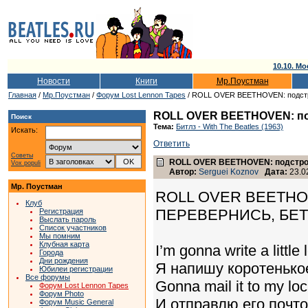
10.10. Мо
Новости
Книги
Мр.Поустман
Главная
/
Мр.Поустман
/
Форум Lost Lennon Tapes
/ ROLL OVER BEETHOVEN: подстр
ROLL OVER BEETHOVEN: по
Поиск
Тема:
Битлз - With The Beatles (1963)
Искать:
Ответить
Советы
ROLL OVER BEETHOVEN: подстро
Vox populi
Автор:
Serguei Koznov
Дата:
23.02
Мр. Поустман
ROLL OVER BEETH
Клуб
ПЕРЕВЕРНИСЬ, БЕТ
Регистрация
Выслать пароль
Список участников
Мы помним
Клубная карта
I’m gonna write a little l
Города
Дни рождения
Я напишу коротенько
Юбилеи регистрации
Все форумы
Gonna mail it to my loc
Форум Lost Lennon Tapes
Форум Photo
И отправлю его почт
Форум Music General