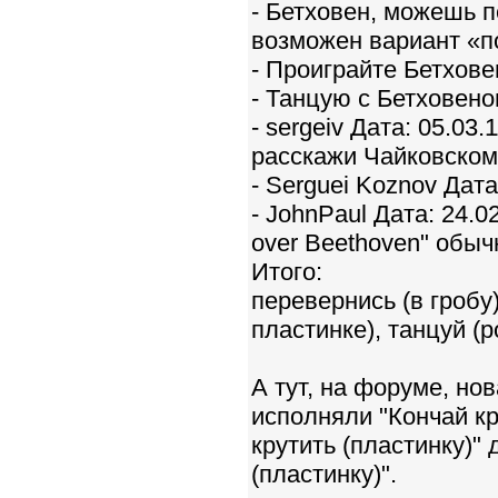
- Бетховен, можешь п
возможен вариант «по
- Проиграйте Бетхове
- Танцую с Бетховен
- sergeiv Дата: 05.03
расскажи Чайковском
- Serguei Koznov Дат
- JohnPaul Дата: 24.0
over Beethoven" обы
Итого:
перевернись (в гробу
пластинке), танцуй (
А тут, на форуме, но
исполняли "Кончай кр
крутить (пластинку)"
(пластинку)".