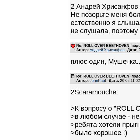
2 Андрей Хрисанфов
Не позорьте меня бол
естественно я слышал
не слушала, поэтому
Re: ROLL OVER BEETHOVEN: подс
Автор:
Андрей Хрисанфов
Дата:
2
плюс один, Мушечка... 
Re: ROLL OVER BEETHOVEN: подс
Автор:
JohnPaul
Дата:
26.02.11 0
2Scaramouche:
>К вопросу о "ROLL 
>в любом случае - не
>ребята хотели прыг
>было хорошее :)