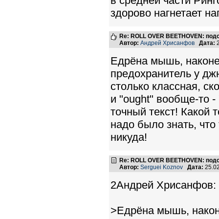
в средней части Ринг
здорово нагнетает н
Re: ROLL OVER BEETHOVEN: подс
Автор:
Андрей Хрисанфов
Дата:
2
Едрёна мышь, наконец
предохранитель у джю
столько классная, ск
и "ought" вообще-то -
точный текст! Какой 
надо было знать, что
никуда!
Re: ROLL OVER BEETHOVEN: подс
Автор:
Serguei Koznov
Дата:
25.0
2Андрей Хрисанфов:
>Едрёна мышь, наконе