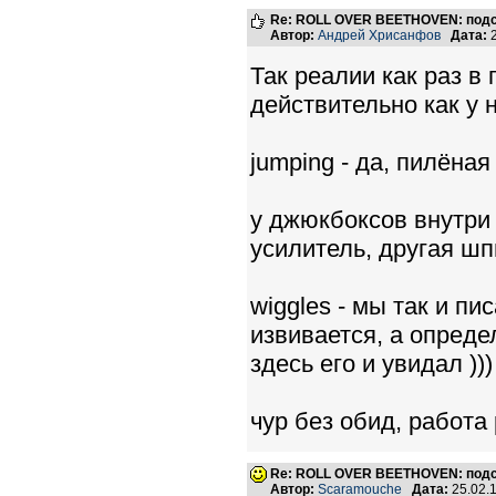
Re: ROLL OVER BEETHOVEN: подс
Автор:
Андрей Хрисанфов
Дата:
2
Так реалии как раз в п
действительно как у 
jumping - да, пилёная 
у джюкбоксов внутри 
усилитель, другая шп
wiggles - мы так и пи
извивается, а опреде
здесь его и увидал )))
чур без обид, работа 
Re: ROLL OVER BEETHOVEN: подс
Автор:
Scaramouche
Дата:
25.02.