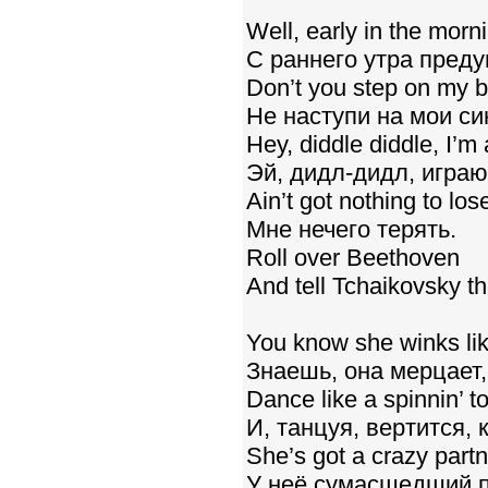
Well, early in the morni
С раннего утра пред
Don’t you step on my 
Не наступи на мои с
Hey, diddle diddle, I’m 
Эй, дидл-дидл, играю
Ain’t got nothing to los
Мне нечего терять.
Roll over Beethoven
And tell Tchaikovsky t
You know she winks li
Знаешь, она мерцает,
Dance like a spinnin’ t
И, танцуя, вертится, 
She’s got a crazy partn
У неё сумасшедший п