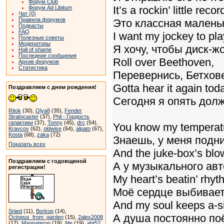
Форум Club
It’s a rockin’ little recor
Форум Ad Libitum
Чат (0)
Правила форумов
Это классная малень
Подкасты
FAQ
I want my jockey to pla
Полезные советы
Модераторы
Я хочу, чтобы диск-ж
Hall of shame
Последние сообщения
Roll over Beethoven,
Архив форумов
Статистика
Перевернись, Бетхов
Gotta hear it again tod
Поздравляем с днем рождения!
Сегодня я опять дол
Ritok
(30),
Olya8
(35),
Fender
Stratocaster
(37),
Phil - Гордость
галактики
(37),
Tonny
(45),
drc
(54),
You know my temperatur
Kravcov
(62),
oldwise
(64),
alpato
(67),
Kosta
(68),
zaka
(72)
Знаешь, у меня подн
Показать всех
And the juke-box’s blow
Поздравляем с годовщиной
А у музыкального авт
регистрации!
My heart’s beatin’ rhyt
Моё сердце выбивает
And my soul keeps a-si
Snied
(11),
Borkop
(14),
А душа постоянно по
Octopus_from_garden
(15),
2alex2008
(17),
Magnateron
(19),
Me
(19),
abt52