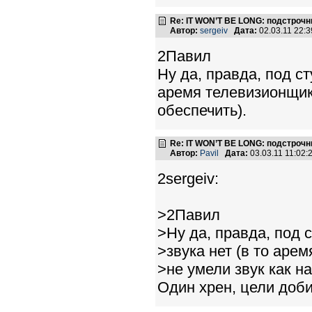
Re: IT WON’T BE LONG: подстроч
Автор:
sergeiv
Дата:
02.03.11 22:
2Павил
Ну да, правда, под с
аремя телевизионщики
обеспечить).
Re: IT WON’T BE LONG: подстроч
Автор:
Pavil
Дата:
03.03.11 11:02
2sergeiv:
>2Павил
>Ну да, правда, под 
>звука нет (в то аре
>не умели звук как н
Один хрен, цели доби