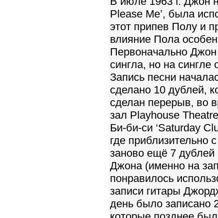
В июле 1963 г. Джон н
Please Me’, была испо
этот припев Полу и 
влияние Пола особенно
Первоначально Джон 
сингла, но на сингле 
Запись песни началас
сделано 10 дублей, 
сделан перерыв, во 
зал Playhouse Theatr
Би-би-си ‘Saturday Cl
где приблизительно 
заново ещё 7 дублей ‘
Джона (именно на з
понравилось использо
записи гитары Джордж
день было записано 
которые позднее был