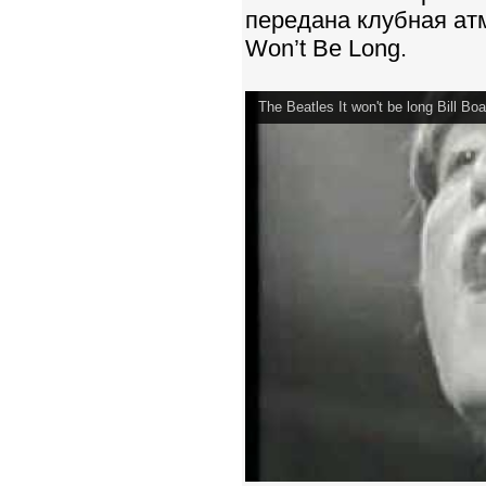
передана клубная ат
Won’t Be Long.
The Beatles It won't be long Bill Bo