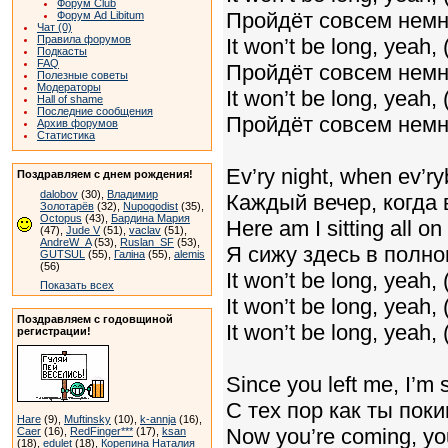
Форум Club
Пройдёт совсем немн
Форум Ad Libitum
Чат (0)
Правила форумов
It won’t be long, yeah,
Подкасты
FAQ
Пройдёт совсем немн
Полезные советы
Модераторы
It won’t be long, yeah, (
Hall of shame
Последние сообщения
Пройдёт совсем немно
Архив форумов
Статистика
Ev’ry night, when ev’r
Поздравляем с днем рождения!
dalobov
(30),
Владимир
Каждый вечер, когда 
Золотарёв
(32),
Nupogodist
(35),
Octopus
(43),
Бардина Мария
Here am I sitting all o
(47),
Jude V
(51),
vaclav
(51),
AndreW_A
(53),
Ruslan_SF
(53),
Я сижу здесь в полно
GUTSUL
(55),
Галіна
(55),
alemis
(56)
It won’t be long, yeah,
Показать всех
It won’t be long, yeah,
Поздравляем с годовщиной
It won’t be long, yeah, (
регистрации!
Since you left me, I’m 
С тех пор как ты поки
Hare
(9),
Muftinsky
(10),
k-annja
(16),
Now you’re coming, yo
Caer
(16),
RedFinger***
(17),
ksan
(18),
edulet
(18),
Корепина Наталия