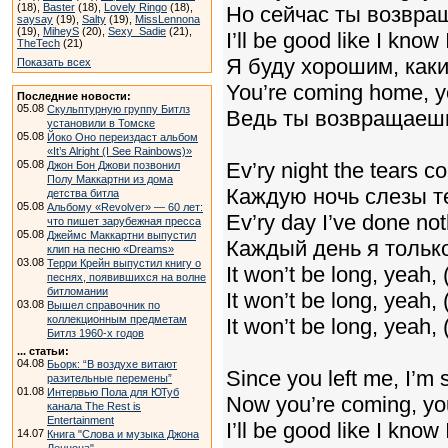
(18),
Baster
(18),
Lovely Ringo
(18),
Но сейчас ты возвра
saysay
(19),
Salty
(19),
MissLennona
(19),
MiheyS
(20),
Sexy_Sadie
(21),
I’ll be good like I know 
TheTech
(21)
Я буду хорошим, каки
Показать всех
You’re coming home, y
Последние новости:
05.08
Скульптурную группу Битлз
Ведь ты возвращаеш
установили в Томске
05.08
Йоко Оно переиздаст альбом
«It’s Alright (I See Rainbows)»
05.08
Ev’ry night the tears 
Джон Бон Джови позвонил
Полу Маккартни из дома
Каждую ночь слезы те
детства битла
05.08
Альбому «Revolver» — 60 лет:
Ev’ry day I’ve done not
что пишет зарубежная пресса
05.08
Джеймс Маккартни выпустил
Каждый день я только
клип на песню «Dreams»
03.08
Терри Крейн выпустил книгу о
It won’t be long, yeah,
песнях, появившихся на волне
битломании
It won’t be long, yeah,
03.08
Вышел справочник по
коллекционным предметам
It won’t be long, yeah, (
Битлз 1960-х годов
... статьи:
04.08
Бьорк: “В воздухе витают
Since you left me, I’m 
разительные перемены”
01.08
Интервью Пола для ЮТуб
Now you’re coming, yo
канала The Rest is
Entertainment
I’ll be good like I know 
14.07
Книга "Слова и музыка Джона