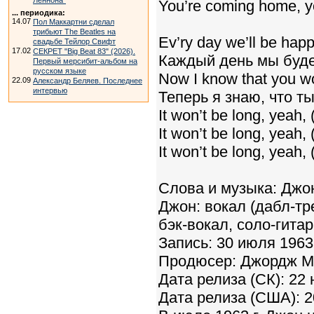
Леннона"
You’re coming home, y
... периодика:
14.07
Пол Маккартни сделал
трибьют The Beatles на
Ev’ry day we’ll be happ
свадьбе Тейлор Свифт
17.02
СЕКРЕТ "Big Beat 83" (2026).
Каждый день мы буде
Первый мерсибит-альбом на
русском языке
Now I know that you w
22.09
Александр Беляев. Последнее
интервью
Теперь я знаю, что т
It won’t be long, yeah,
It won’t be long, yeah,
It won’t be long, yeah, 
Слова и музыка: Джо
Джон: вокал (дабл-тре
бэк-вокал, соло-гитар
Запись: 30 июля 1963 
Продюсер: Джордж Ма
Дата релиза (СК): 22
Дата релиза (США): 