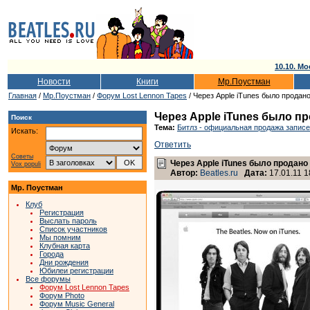
10.10. Мо
Новости
Книги
Мр.Поустман
Главная
/
Мр.Поустман
/
Форум Lost Lennon Tapes
/ Через Apple iTunes было продано
Через Apple iTunes было пр
Поиск
Тема:
Битлз - официальная продажа записе
Искать:
Ответить
Советы
Через Apple iTunes было продано 
Vox populi
Автор:
Beatles.ru
Дата:
17.01.11 1
Мр. Поустман
Клуб
Регистрация
Выслать пароль
Список участников
Мы помним
Клубная карта
Города
Дни рождения
Юбилеи регистрации
Все форумы
Форум Lost Lennon Tapes
Форум Photo
Форум Music General