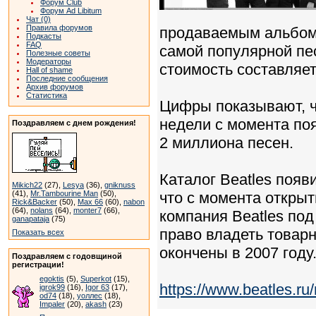
Форум Club
Форум Ad Libitum
Чат (0)
Правила форумов
продаваемым альбомом
Подкасты
FAQ
самой популярной пес
Полезные советы
Модераторы
стоимость составляет
Hall of shame
Последние сообщения
Архив форумов
Статистика
Цифры показывают, ч
недели с момента по
Поздравляем с днем рождения!
2 миллиона песен.
Каталог Beatles появи
Mikich22
(27),
Lesya
(36),
gniknuss
(41),
Mr.Tambourine Man
(50),
что с момента открыт
Rick&Backer
(50),
Max 66
(60),
nabon
(64),
nolans
(64),
monter7
(66),
компания Beatles под
ganapataja
(75)
право владеть товар
Показать всех
окончены в 2007 году
Поздравляем с годовщиной
регистрации!
egoktis
(5),
Superkot
(15),
https://www.beatles.
igrok99
(16),
Igor 63
(17),
od74
(18),
уоллес
(18),
Impaler
(20),
akash
(23)