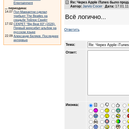
Re: Через Apple iTunes было прод
Entertainment
Автор:
Jarvis Cocer
Дата:
17.01.1
... периодика:
14.07
Пол Маккартни сделал
Всё логично...
трибьют The Beatles на
свадьбе Тейлор Свифт
17.02
СЕКРЕТ "Big Beat 83" (2026).
Первый мерсибит-альбом на
Ответить
русском языке
22.09
Александр Беляев. Последнее
интервью
Тема:
Ответ:
Иконка: