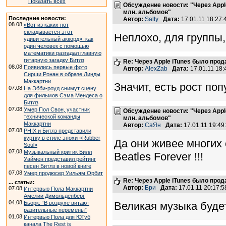
Показать всех
Обсуждение новости: "Через Apple
млн. альбомов"
Последние новости:
Автор:
Salty
Дата:
17.01.11 18:27
08.08
«Вот из каких нот
складывается этот
Неплохо, для группы, 
удивительный аккорд»: как
один человек с помощью
математики разгадал главную
гитарную загадку Битлз
Re: Через Apple iTunes было прод
08.08
Появились первые фото
Автор:
AlexZab
Дата:
17.01.11 18
Сирши Ронан в образе Линды
Маккартни
Значит, есть рост поп
07.08
На Эбби-роуд снимут сцену
для фильмов Сэма Мендеса о
Битлз
07.08
Умер Пол Свон, участник
Обсуждение новости: "Через Apple
технической команды
млн. альбомов"
Маккартни
Автор:
СаЯн
Дата:
17.01.11 19:4
07.08
PHIX и Битлз представили
куртку в стиле эпохи «Rubber
Да они живее многих
Soul»
07.08
Музыкальный критик Билл
Beatles Forever !!!
Уаймен представил рейтинг
песен Битлз в новой книге
07.08
Умер продюсер Уильям Орбит
Re: Через Apple iTunes было прод
... статьи:
Автор:
Бри
Дата:
17.01.11 20:17
07.08
Интервью Пола Маккартни
Амелии Димольденберг
04.08
Бьорк: “В воздухе витают
Великая музыка будет
разительные перемены”
01.08
Интервью Пола для ЮТуб
канала The Rest is