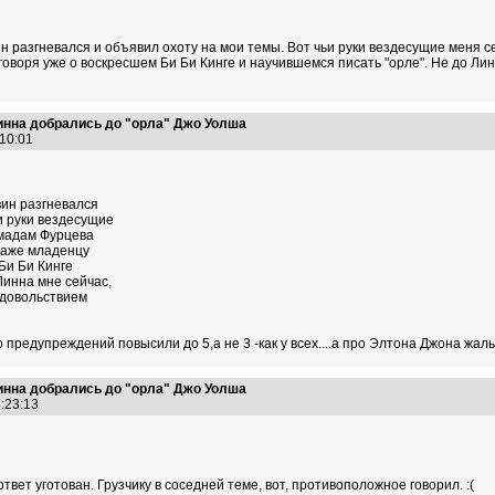
ин разгневался и объявил охоту на мои темы. Вот чьи руки вездесущие меня
оворя уже о воскресшем Би Би Кинге и научившемся писать "орле". Не до Ли
нна добрались до "орла" Джо Уолша
:10:01
вин разгневался
и руки вездесущие
 мадам Фурцева
даже младенцу
Би Би Кинге
Линна мне сейчас,
удовольствием
 предупреждений повысили до 5,а не 3 -как у всех....а про Элтона Джона жал
нна добрались до "орла" Джо Уолша
3:23:13
ответ уготован. Грузчику в соседней теме, вот, противоположное говорил. :(