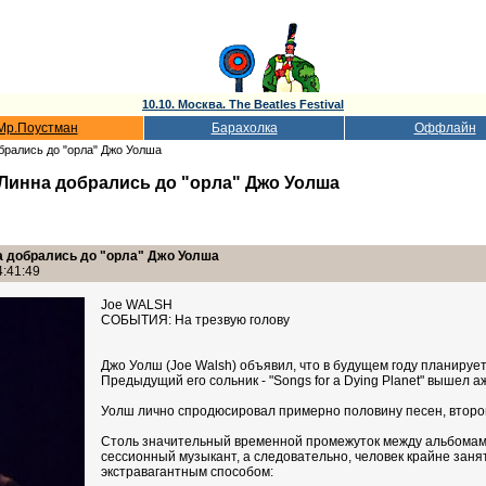
10.10. Москва. The Beatles Festival
Мр.Поустман
Барахолка
Оффлайн
брались до "орла" Джо Уолша
Линна добрались до "орла" Джо Уолша
 добрались до "орла" Джо Уолша
4:41:49
Joe WALSH
СОБЫТИЯ: На трезвую голову
Джо Уолш (Joe Walsh) объявил, что в будущем году планируе
Предыдущий его сольник - "Songs for a Dying Planet" вышел аж
Уолш лично спродюсировал примерно половину песен, второй
Столь значительный временной промежуток между альбомами 
сессионный музыкант, а следовательно, человек крайне занято
экстравагантным способом: