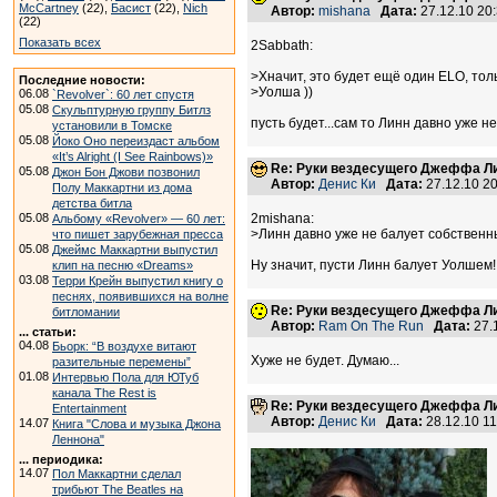
McCartney
(22),
Басист
(22),
Nich
Автор:
mishana
Дата:
27.12.10 20
(22)
Показать всех
2Sabbath:
>Хначит, это будет ещё один ELO, тол
Последние новости:
>Уолша ))
06.08
`Revolver`: 60 лет спустя
05.08
Скульптурную группу Битлз
пусть будет...сам то Линн давно уже 
установили в Томске
05.08
Йоко Оно переиздаст альбом
«It’s Alright (I See Rainbows)»
Re: Руки вездесущего Джеффа Лин
05.08
Джон Бон Джови позвонил
Автор:
Денис Ки
Дата:
27.12.10 2
Полу Маккартни из дома
детства битла
05.08
2mishana:
Альбому «Revolver» — 60 лет:
>Линн давно уже не балует собствен
что пишет зарубежная пресса
05.08
Джеймс Маккартни выпустил
Ну значит, пусти Линн балует Уолшем!
клип на песню «Dreams»
03.08
Терри Крейн выпустил книгу о
песнях, появившихся на волне
Re: Руки вездесущего Джеффа Лин
битломании
Автор:
Ram On The Run
Дата:
27.
... статьи:
04.08
Бьорк: “В воздухе витают
Хуже не будет. Думаю...
разительные перемены”
01.08
Интервью Пола для ЮТуб
канала The Rest is
Re: Руки вездесущего Джеффа Ли
Entertainment
Автор:
Денис Ки
Дата:
28.12.10 1
14.07
Книга "Слова и музыка Джона
Леннона"
... периодика:
14.07
Пол Маккартни сделал
трибьют The Beatles на