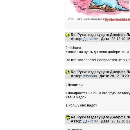
Re: Руки вездесущего Джеффа Ли
Автор:
Денис Ки
Дата:
28.12.10 1
2mishana:
>может он пусть до меня доберется-я 
Не всё так просто! Добирается не он, 
Re: Руки вездесущего Джеффа Ли
Автор:
mishana
Дата:
28.12.10 20
2Денис Ки:
>Добирается не он, а его "руки вездес
>тебе надо?
а Уолшу оно надо?
Re: Руки вездесущего Джеффа Ли
Автор:
Денис Ки
Дата:
28.12.10 2