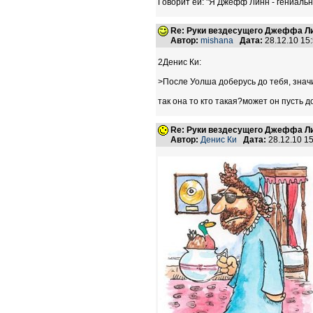
Говорит ей: "Я Джефф Линн - гениаль
Re: Руки вездесущего Джеффа Ли
Автор:
mishana
Дата:
28.12.10 15
2Денис Ки:
>После Уолша доберусь до тебя, знач
так она то кто такая?может он пусть д
Re: Руки вездесущего Джеффа Ли
Автор:
Денис Ки
Дата:
28.12.10 1