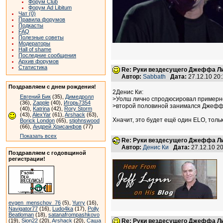
Форум Club
Форум Ad Libitum
Чат (0)
Правила форумов
Подкасты
FAQ
Полезные советы
Модераторы
Hall of shame
Последние сообщения
Архив форумов
Статистика
Re: Руки вездесущего Джеффа Лин
Автор:
Sabbath
Дата:
27.12.10 20
Поздравляем с днем рождения!
2Денис Ки:
Евгений Бик
(35),
Димедролл
>Уолш лично спродюсировал примерно
(36),
Zapple
(40),
Игорь7354
>второй половиной занимался Джефф Л
(40),
Katrina
(42),
Rory Storm
(43),
AlexYar
(61),
Arshack
(63),
Хначит, это будет ещё один ELO, тольк
Borick London
(65),
stjohnswood
(66),
Андрей Хрисанфов
(77)
Показать всех
Re: Руки вездесущего Джеффа Лин
Автор:
Денис Ки
Дата:
27.12.10 2
Поздравляем с годовщиной
регистрации!
evgen_menschov_76
(5),
Yurry
(16),
Navigator77
(16),
Ludo4ka
(17),
Polly
Beatloman
(18),
satanafrompashkovo
(19),
Sion22
(20),
Arshack
(20),
Саша
Re: Руки вездесущего Джеффа Лин