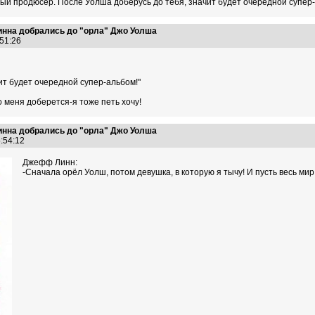
ный продюсер. После Уолша доберусь до тебя, значит будет очередной супер-
нна добрались до "орла" Джо Уолша
:51:26
ит будет очередной супер-альбом!"
о меня доберется-я тоже петь хочу!
нна добрались до "орла" Джо Уолша
5:54:12
Джефф Линн:
-Сначала орёл Уолш, потом девушка, в которую я тычу! И пусть весь ми