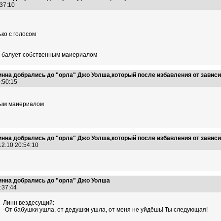
:37:10
ько с голосом
не балует собственным маиериалом
на добрались до "орла" Джо Уолша,который после избавления от зависим
0:50:15
ным маиериалом
на добрались до "орла" Джо Уолша,который после избавления от зависим
12.10 20:54:10
нна добрались до "орла" Джо Уолша
1:37:44
Линн вездесущий:
-От бабушки ушла, от дедушки ушла, от меня не уйдёшь! Ты следующая!