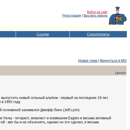
Войти на сайт
Регистрация
|
Выслать пароль
Ссылки
Спецпроекты
Новая тема
|
Вернуться в MG
Цитата
т выпустить новый сольный альбом - первый за последние 18 лет.
 в 1992 году.
 половиной занимался Джефф Линн (Jeff Lynn).
Уолш - гитарист, вокалист и клавишник Eagles и весьма активный
й - мог бы и не объяснять, однако он это сделал, и весьма