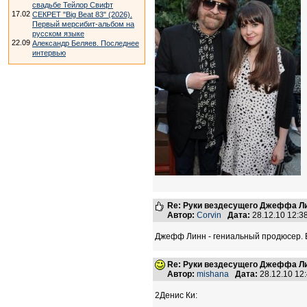
свадьбе Тейлор Свифт
17.02
СЕКРЕТ "Big Beat 83" (2026).
Первый мерсибит-альбом на
русском языке
22.09
Александр Беляев. Последнее
интервью
Re: Руки вездесущего Джеффа Ли
Автор:
Corvin
Дата:
28.12.10 12:
Джефф Линн - гениальный продюсер. Е
Re: Руки вездесущего Джеффа Ли
Автор:
mishana
Дата:
28.12.10 12
2Денис Ки: