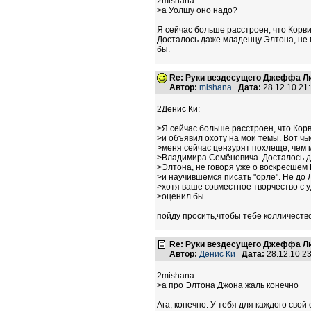
2mishana:
>а Уолшу оно надо?
Я сейчас больше расстроен, что Корв
Досталось даже младенцу Элтона, не г
бы.
Re: Руки вездесущего Джеффа Ли
Автор:
mishana
Дата:
28.12.10 21
2Денис Ки:
>Я сейчас больше расстроен, что Кор
>и объявил охоту на мои темы. Вот чь
>меня сейчас цензурят похлеще, чем
>Владимира Семёновича. Досталось 
>Элтона, не говоря уже о воскресшем 
>и научившемся писать "орле". Не до 
>хотя ваше совместное творчество с 
>оценил бы.
пойду просить,чтобы тебе колличество
Re: Руки вездесущего Джеффа Ли
Автор:
Денис Ки
Дата:
28.12.10 2
2mishana:
>а про Элтона Джона жаль конечно
Ага, конечно. У тебя для каждого свой 