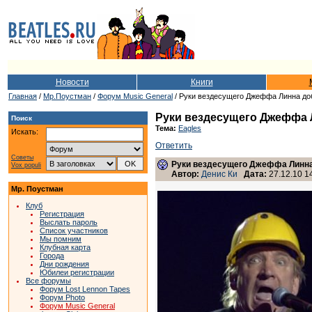
Новости
Книги
Главная
/
Мр.Поустман
/
Форум Music General
/ Руки вездесущего Джеффа Линна до
Руки вездесущего Джеффа 
Поиск
Тема:
Eagles
Искать:
Ответить
Советы
Руки вездесущего Джеффа Линна
Vox populi
Автор:
Денис Ки
Дата:
27.12.10 1
Мр. Поустман
Клуб
Регистрация
Выслать пароль
Список участников
Мы помним
Клубная карта
Города
Дни рождения
Юбилеи регистрации
Все форумы
Форум Lost Lennon Tapes
Форум Photo
Форум Music General