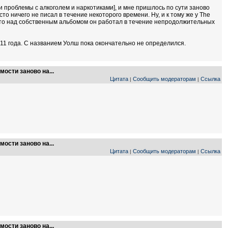
ли проблемы с алкоголем и наркотиками], и мне пришлось по сути заново
сто ничего не писал в течение некоторого времени. Ну, и к тому же у The
 что над собственным альбомом он работал в течение непродолжительных
1 года. С названием Уолш пока окончательно не определился.
ости заново на...
Цитата
Сообщить модераторам
Ссылка
|
|
ости заново на...
Цитата
Сообщить модераторам
Ссылка
|
|
ости заново на...