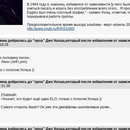
В 1994 году я, наконец, избавился от зависимости [у него бы
учиться писать и играть без употребления всего этого... Я про
Eagles был очень плотный график," - заявил Уолш, отметив,
перерывов в работе группы.
Предположительное время выхода альбома - март-апрель 201
http://www.zvuki.ru/R/P/24395/
на добрались до "орла" Джо Уолша,который после избавления от зависим
:18:28
 половину песен,
инн (Jeff Lynn).
о с голосом Уолша ))
на добрались до "орла" Джо Уолша,который после избавления от зависим
0:31:38
2Sabbath:
>Хначит, это будет ещё один ELO, только с голосом Уолша ))
Самого оторопь берёт! Ох уже эти джеффовы шаловливые ручки...
на добрались до "орла" Джо Уолша,который после избавления от зависим