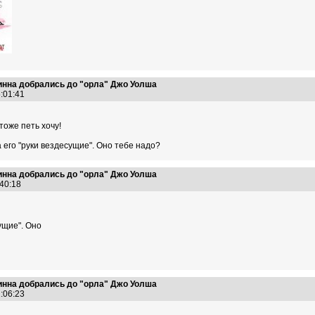
нна добрались до "орла" Джо Уолша
6:01:41
тоже петь хочу!
а его "руки вездесущие". Оно тебе надо?
нна добрались до "орла" Джо Уолша
:40:18
ущие". Оно
нна добрались до "орла" Джо Уолша
1:06:23