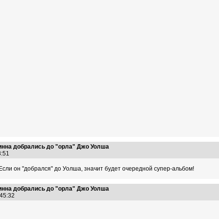
нна добрались до "орла" Джо Уолша
38:51
сли он "добрался" до Уолша, значит будет очередной супер-альбом!
нна добрались до "орла" Джо Уолша
:45:32