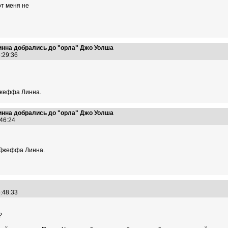
от меня не
нна добрались до "орла" Джо Уолша
5:29:36
Джеффа Линна.
нна добрались до "орла" Джо Уолша
:46:24
 Джеффа Линна.
5:48:33
?