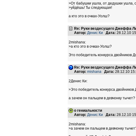
>От бабушки ушла, от дедушки ушла, 
>уйдёшь! Ты следующая!
а кто это в очках-Уолш?
Re: Руки вездесущего Джеффа Ли
Автор:
Денис Ки
Дата:
28.12.10 1
2mishana:
>а кто это в очках-Уолш?
Это победитель конкурса двойников 
Re: Руки вездесущего Джеффа Ли
Автор:
mishana
Дата:
28.12.10 15
2Денис Ки:
>Это победитель конкурса двойников
а зачем он пальцем в девчонку тычет?
о гениальности
Автор:
Денис Ки
Дата:
28.12.10 1
2mishana:
>а зачем он пальцем в девчонку тычет