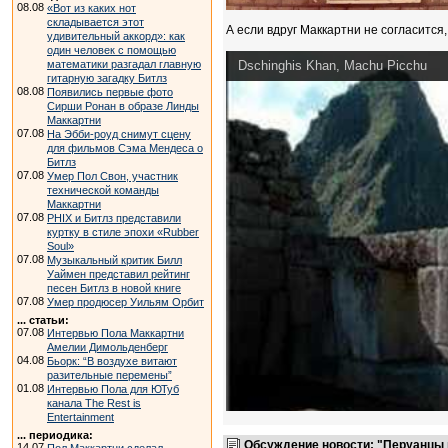
08.08
«Вот из каких нот
складывается этот
А если вдруг Маккартни не согласится,
удивительный аккорд»: как
один человек с помощью
математики разгадал главную
Dschinghis Khan, Machu Picchu
гитарную загадку Битлз
08.08
Появились первые фото
Сирши Ронан в образе Линды
Маккартни
07.08
На Эбби-роуд снимут сцену
для фильмов Сэма Мендеса о
Битлз
07.08
Умер Пол Свон, участник
технической команды
Маккартни
07.08
PHIX и Битлз представили
куртку в стиле эпохи «Rubber
Soul»
07.08
Музыкальный критик Билл
Уаймен представил рейтинг
песен Битлз в новой книге
07.08
Умер продюсер Уильям Орбит
... статьи:
07.08
Интервью Пола Маккартни
Амелии Димольденберг
04.08
Бьорк: “В воздухе витают
разительные перемены”
01.08
Интервью Пола для ЮТуб
канала The Rest is
Entertainment
... периодика:
Обсуждение новости: "Перуанцы п
14.07