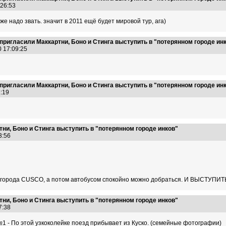
5:26:53
оже надо звать. значит в 2011 ещё будет мировой тур, ага)
ригласили Маккартни, Боно и Стинга выступить в "потерянном городе ин
0 17:09:25
ригласили Маккартни, Боно и Стинга выступить в "потерянном городе ин
42:19
ни, Боно и Стинга выступить в "потерянном городе инков"
13:56
из города CUSCO, а потом автобусом спокойно можно добраться. И ВЫСТУПИТ
ни, Боно и Стинга выступить в "потерянном городе инков"
17:38
1 - По этой узкоколейке поезд прибывает из Куско. (семейные фотографии)