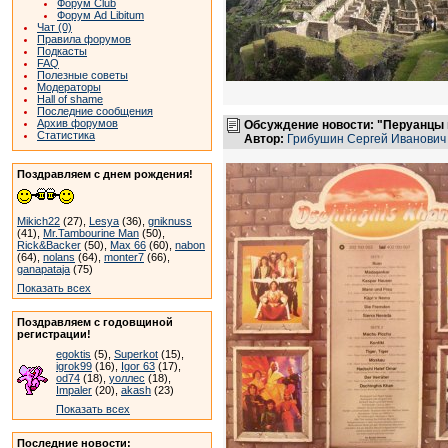
Форум Club
Форум Ad Libitum
Чат (0)
Правила форумов
Подкасты
FAQ
Полезные советы
Модераторы
Hall of shame
Последние сообщения
Архив форумов
Обсуждение новости: "Перуанцы п
Статистика
Автор:
Грибушин Сергей Иванович
Поздравляем с днем рождения!
Mikich22
(27),
Lesya
(36),
gniknuss
(41),
Mr.Tambourine Man
(50),
Rick&Backer
(50),
Max 66
(60),
nabon
(64),
nolans
(64),
monter7
(66),
ganapataja
(75)
Показать всех
Поздравляем с годовщиной
регистрации!
egoktis
(5),
Superkot
(15),
igrok99
(16),
Igor 63
(17),
od74
(18),
уоллес
(18),
Impaler
(20),
akash
(23)
Показать всех
Последние новости: