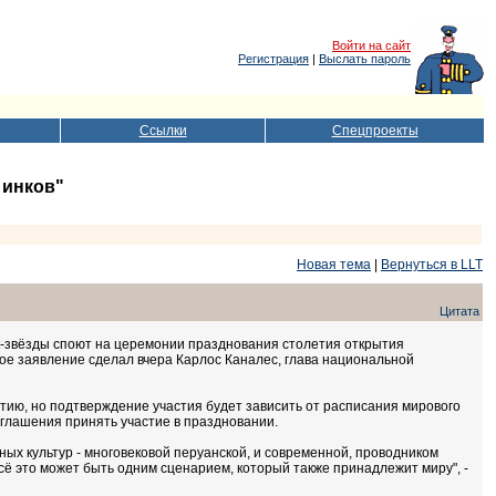
Войти на сайт
Регистрация
|
Выслать пароль
Ссылки
Спецпроекты
 инков"
Новая тема
|
Вернуться в LLT
Цитата
ок-звёзды споют на церемонии празднования столетия открытия
акое заявление сделал вчера Карлос Каналес, глава национальной
ытию, но подтверждение участия будет зависить от расписания мирового
риглашения принять участие в праздновании.
ых культур - многовековой перуанской, и современной, проводником
сё это может быть одним сценарием, который также принадлежит миру", -