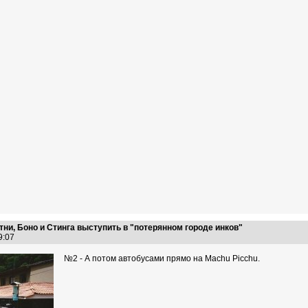
ни, Боно и Стинга выступить в "потерянном городе инков"
19:07
№2 - А потом автобусами прямо на Machu Picchu.