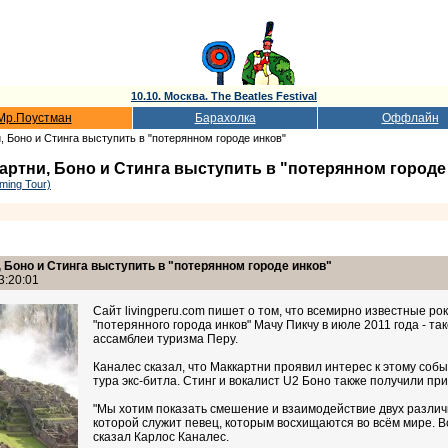
10.10. Москва. The Beatles Festival
Мр.Поустман
Барахолка
Оффлайн
 Боно и Стинга выступить в "потерянном городе инков"
ртни, Боно и Стинга выступить в "потерянном городе
ming Tour)
Боно и Стинга выступить в "потерянном городе инков"
3:20:01
Сайт livingperu.com пишет о том, что всемирно известные р
"потерянного города инков" Мачу Пикчу в июле 2011 года - т
ассамблеи туризма Перу.
Каналес сказал, что Маккартни проявил интерес к этому соб
тура экс-битла. Стинг и вокалист U2 Боно также получили п
"Мы хотим показать смешение и взаимодействие двух различн
которой служит певец, которым восхищаются во всём мире. В
сказал Карлос Каналес.