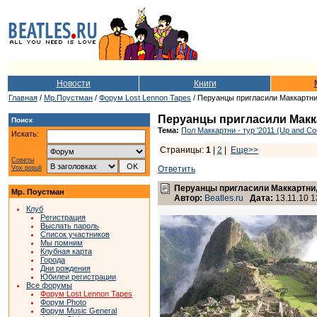
Новости
Книги
Главная
/
Мр.Поустман
/
Форум Lost Lennon Tapes
/ Перуанцы пригласили Маккартни,
Перуанцы пригласили Макка
Поиск
Тема:
Пол Маккартни - тур '2011 (Up and Co
Искать:
Страницы:
1
|
2
|
Еще>>
Советы
Vox populi
Ответить
Перуанцы пригласили Маккартни, 
Мр. Поустман
Автор:
Beatles.ru
Дата:
13.11.10 1
Клуб
Регистрация
Выслать пароль
Список участников
Мы помним
Клубная карта
Города
Дни рождения
Юбилеи регистрации
Все форумы
Форум Lost Lennon Tapes
Форум Photo
Форум Music General