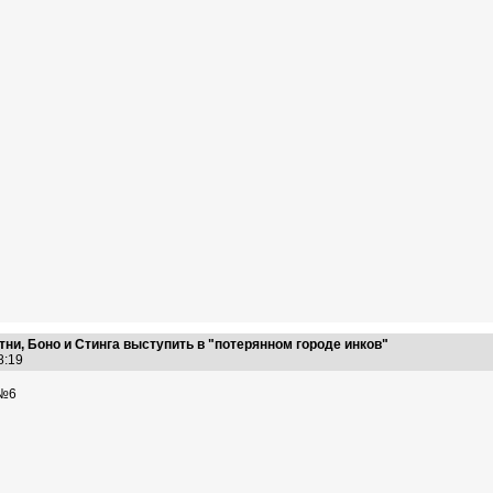
ни, Боно и Стинга выступить в "потерянном городе инков"
28:19
№6