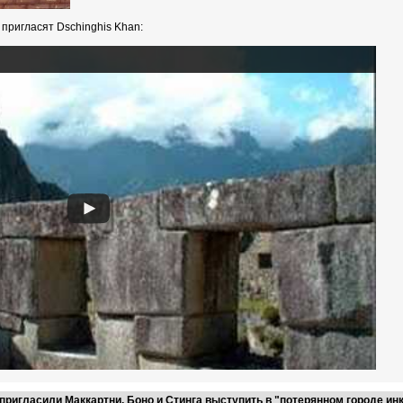
 пригласят Dschinghis Khan:
ригласили Маккартни, Боно и Стинга выступить в "потерянном городе ин