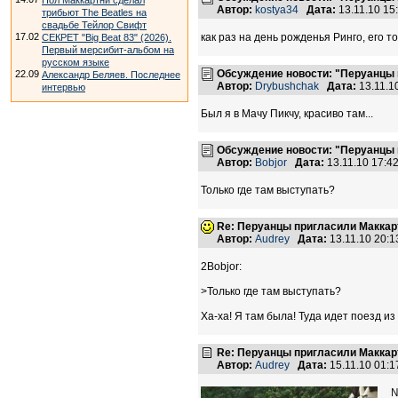
Пол Маккартни сделал
Автор:
kostya34
Дата:
13.11.10 1
трибьют The Beatles на
свадьбе Тейлор Свифт
17.02
как раз на день рожденья Ринго, его т
СЕКРЕТ "Big Beat 83" (2026).
Первый мерсибит-альбом на
русском языке
Обсуждение новости: "Перуанцы п
22.09
Александр Беляев. Последнее
Автор:
Drybushchak
Дата:
13.11.1
интервью
Был я в Мачу Пикчу, красиво там...
Обсуждение новости: "Перуанцы п
Автор:
Bobjor
Дата:
13.11.10 17:
Только где там выступать?
Re: Перуанцы пригласили Маккарт
Автор:
Audrey
Дата:
13.11.10 20:
2Bobjor:
>Только где там выступать?
Ха-ха! Я там была! Туда идет поезд 
Re: Перуанцы пригласили Маккарт
Автор:
Audrey
Дата:
15.11.10 01:
№