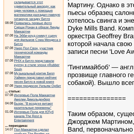
складывается этот
Мартину. Однако в эт
удивительный аккорд»: как
один человек с помощью
пьесы образец салонно
математики разгадал главную
хотелось свинга и эн
гитарную загадку Битлз
08.08
Появились первые фото
Dyke Mills Band. Ко
Сирши Ронан в образе Линды
Маккартни
оркестра Geoffrey Br
07.08
На Эбби-роуд снимут сцену
для фильмов Сэма Мендеса о
которой начала свою 
Битлз
07.08
Умер Пол Свон, участник
записи песни 'Love Aw
технической команды
Маккартни
07.08
PHIX и Битлз представили
куртку в стиле эпохи «Rubber
'Тингимайбоб' — англ
Soul»
07.08
прозвище главного ге
Музыкальный критик Билл
Уаймен представил рейтинг
собакой). Вышло всег
песен Битлз в новой книге
07.08
Умер продюсер Уильям Орбит
... статьи:
07.08
Интервью Пола Маккартни
===============
Амелии Димольденберг
04.08
Бьорк: “В воздухе витают
разительные перемены”
01.08
Интервью Пола для ЮТуб
Таким образом, сущес
канала The Rest is
Джорджем Мартином, и
Entertainment
... периодика:
Band, первоначально
14.07
Пол Маккартни сделал
трибьют The Beatles на