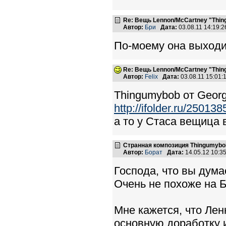
Re: Вещь Lennon/McCartney "Thi
Автор:
Бри
Дата:
03.08.11 14:19
По-моему она выходил
Re: Вещь Lennon/McCartney "Thi
Автор:
Felix
Дата:
03.08.11 15:01
Thingumybob от George
http://ifolder.ru/250138
а то у Стаса вещица 
Странная композиция Thingumybo
Автор:
Борат
Дата:
14.05.12 10:
Господа, что вы дума
Очень не похоже на Б
Мне кажется, что Лен
основную доработку 