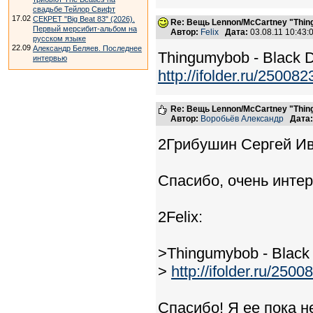
свадьбе Тейлор Свифт
17.02
СЕКРЕТ "Big Beat 83" (2026).
Re: Вещь Lennon/McCartney "Thi
Первый мерсибит-альбом на
Автор:
Felix
Дата:
03.08.11 10:43
русском языке
22.09
Александр Беляев. Последнее
Thingumybob - Black D
интервью
http://ifolder.ru/250082
Re: Вещь Lennon/McCartney "Thi
Автор:
Воробьёв Александр
Дата:
2Грибушин Сергей Ив
Спасибо, очень интер
2Felix:
>Thingumybob - Black 
>
http://ifolder.ru/2500
Спасибо! Я ее пока н