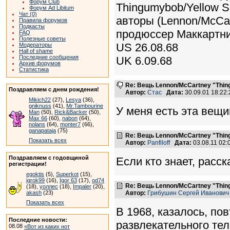
Форум Club
Thingumybob/Yellow 
Форум Ad Libitum
Чат (0)
авторы (Lennon/McCar
Правила форумов
Подкасты
продюссер Маккартн
FAQ
Полезные советы
US 26.08.68
Модераторы
Hall of shame
Последние сообщения
UK 6.09.68
Архив форумов
Статистика
Re: Вещь Lennon/McCartney "Thi
Поздравляем с днем рождения!
Автор:
Стас
Дата:
30.09.01 18:2
Mikich22
(27),
Lesya
(36),
gniknuss
(41),
Mr.Tambourine
У меня есть эта вещи
Man
(50),
Rick&Backer
(50),
Max 66
(60),
nabon
(64),
nolans
(64),
monter7
(66),
ganapataja
(75)
Re: Вещь Lennon/McCartney "Thi
Показать всех
Автор:
Panfiloff
Дата:
03.08.11 02
Поздравляем с годовщиной
Если кто знает, расс
регистрации!
egoktis
(5),
Superkot
(15),
igrok99
(16),
Igor 63
(17),
od74
Re: Вещь Lennon/McCartney "Thi
(18),
уоллес
(18),
Impaler
(20),
akash
(23)
Автор:
Грибушин Сергей Иванович
Показать всех
В 1968, казалось, по
Последние новости:
развлекательного те
08.08
«Вот из каких нот