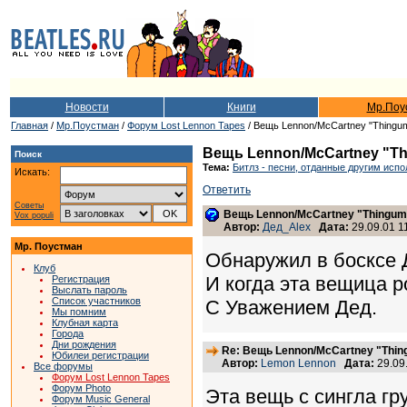
Новости
Книги
Мр.Поу
Главная
/
Мр.Поустман
/
Форум Lost Lennon Tapes
/ Вещь Lennon/McCartney "Thingu
Вещь Lennon/McCartney "T
Поиск
Тема:
Битлз - песни, отданные другим исп
Искать:
Ответить
Советы
Вещь Lennon/McCartney "Thingu
Vox populi
Автор:
Дед_Alex
Дата:
29.09.01 1
Мр. Поустман
Обнаружил в босксе 
Клуб
И когда эта вещица 
Регистрация
Выслать пароль
Список участников
С Уважением Дед.
Мы помним
Клубная карта
Города
Дни рождения
Re: Вещь Lennon/McCartney "Thi
Юбилеи регистрации
Автор:
Lemon Lennon
Дата:
29.09
Все форумы
Форум Lost Lennon Tapes
Форум Photo
Эта вещь с сингла гр
Форум Music General