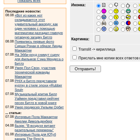
Показать всех
Иконка:
Последние новости:
08.08
«Вот из каких нот
складывается этот
удивительный аккорд»: как
один человек с помощью
математики разгадал главную
гитарную загадку Битлз
Картинка:
08.08
Появились первые фото
Сирши Ронан в образе Линды
Translit -> кириллица
Маккартни
07.08
На Эбби-роуд снимут сцену
Прислать мне копии всех ответов
для фильмов Сэма Мендеса о
Битлз
07.08
Умер Пол Свон, участник
технической команды
Маккартни
07.08
PHIX и Битлз представили
куртку в стиле эпохи «Rubber
Soul»
07.08
Музыкальный критик Билл
Уаймен представил рейтинг
песен Битлз в новой книге
07.08
Умер продюсер Уильям Орбит
... статьи:
07.08
Интервью Пола Маккартни
Амелии Димольденберг
04.08
Бьорк: “В воздухе витают
разительные перемены”
01.08
Интервью Пола для ЮТуб
канала The Rest is