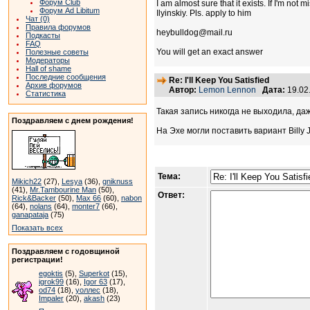
Форум Club
I am almost sure that it exists. If I'm no
Форум Ad Libitum
Ilyinskiy. Pls. apply to him
Чат (0)
Правила форумов
heybulldog@mail.ru
Подкасты
FAQ
You will get an exact answer
Полезные советы
Модераторы
Hall of shame
Последние сообщения
Re: I'll Keep You Satisfied
Архив форумов
Автор:
Lemon Lennon
Дата:
19.02
Статистика
Такая запись никогда не выходила, даж
Поздравляем с днем рождения!
На Эхе могли поставить вариант Billy J
Тема:
Mikich22
(27),
Lesya
(36),
gniknuss
(41),
Mr.Tambourine Man
(50),
Ответ:
Rick&Backer
(50),
Max 66
(60),
nabon
(64),
nolans
(64),
monter7
(66),
ganapataja
(75)
Показать всех
Поздравляем с годовщиной
регистрации!
egoktis
(5),
Superkot
(15),
igrok99
(16),
Igor 63
(17),
od74
(18),
уоллес
(18),
Impaler
(20),
akash
(23)