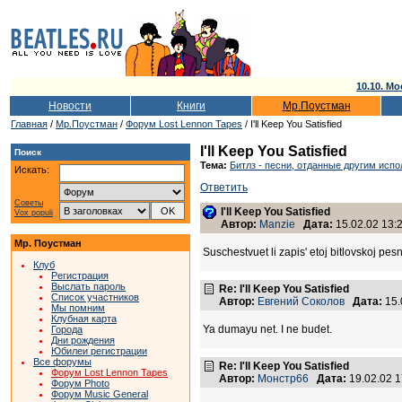
10.10. Мо
Новости
Книги
Мр.Поустман
Главная
/
Мр.Поустман
/
Форум Lost Lennon Tapes
/ I'll Keep You Satisfied
I'll Keep You Satisfied
Поиск
Тема:
Битлз - песни, отданные другим исп
Искать:
Ответить
Советы
I'll Keep You Satisfied
Vox populi
Автор:
Manzie
Дата:
15.02.02 13:
Мр. Поустман
Suschestvuet li zapis' etoj bitlovskoj pe
Клуб
Регистрация
Выслать пароль
Re: I'll Keep You Satisfied
Список участников
Автор:
Евгений Соколов
Дата:
15.
Мы помним
Клубная карта
Ya dumayu net. I ne budet.
Города
Дни рождения
Юбилеи регистрации
Все форумы
Re: I'll Keep You Satisfied
Форум Lost Lennon Tapes
Автор:
Монстр66
Дата:
19.02.02 
Форум Photo
Форум Music General