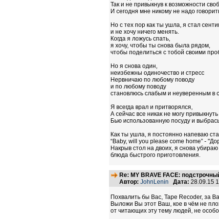
Так и не привыкнув к возможности сво
И сегодня мне никому не надо говорить
Но с тех пор как ты ушла, я стал сент
и не хочу ничего менять.
Когда я ложусь спать,
я хочу, чтобы ты снова была рядом,
чтобы поделиться с тобой своими про
Но я снова один,
неизбежны одиночество и стресс
Нервничаю по любому поводу
и по любому поводу
становлюсь слабым и неуверенным в с
Я всегда врал и притворялся,
А сейчас все никак не могу привыкнут
Бью использованную посуду и выбрас
Как ты ушла, я постоянно напеваю ст
“Baby, will you please come home” - "Д
Накрыв стол на двоих, я снова убира
блюда быстрого приготовления.
Re: MY BRAVE FACE: подстрочный
Автор:
JohnLenin
Дата:
28.09.15 
Похвалить бы Вас, Tape Recoder, за Ваш
Выложи Вы этот Ваш, кое в чём не плох
от читающих эту тему людей, не особо 