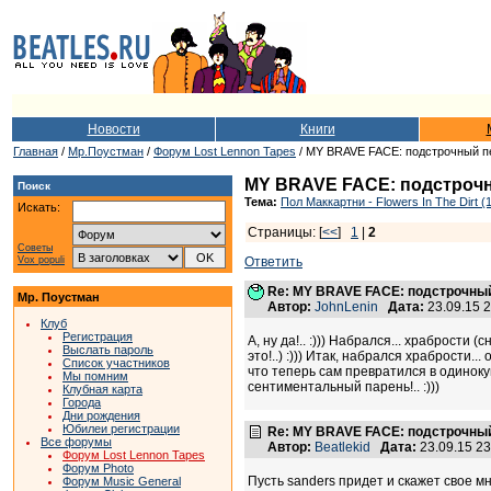
Новости
Книги
Главная
/
Мр.Поустман
/
Форум Lost Lennon Tapes
/ MY BRAVE FACE: подстрочный п
MY BRAVE FACE: подстрочн
Поиск
Тема:
Пол Маккартни - Flowers In The Dirt (
Искать:
Страницы: [
<<
]
1
|
2
Советы
Vox populi
Ответить
Re: MY BRAVE FACE: подстрочный
Мр. Поустман
Автор:
JohnLenin
Дата:
23.09.15 
Клуб
Регистрация
А, ну да!.. :))) Набрался... храбрости 
Выслать пароль
это!..) :))) Итак, набрался храбрости.
Список участников
что теперь сам превратился в одинокую 
Мы помним
сентиментальный парень!.. :)))
Клубная карта
Города
Дни рождения
Юбилеи регистрации
Re: MY BRAVE FACE: подстрочный
Все форумы
Автор:
Beatlekid
Дата:
23.09.15 2
Форум Lost Lennon Tapes
Форум Photo
Пусть sanders придет и скажет свое м
Форум Music General