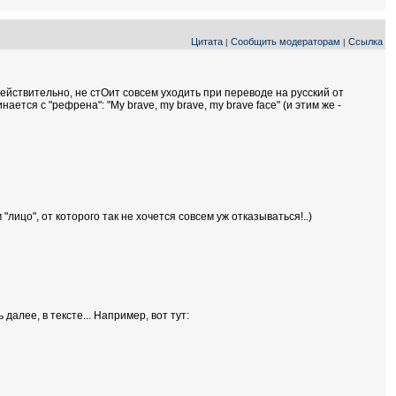
Цитата
Сообщить модераторам
Ссылка
|
|
ействительно, не стОит совсем уходить при переводе на русский от
ается с "рефрена": "My brave, my brave, my brave face" (и этим же -
"лицо", от которого так не хочется совсем уж отказываться!..)
алее, в тексте... Например, вот тут: