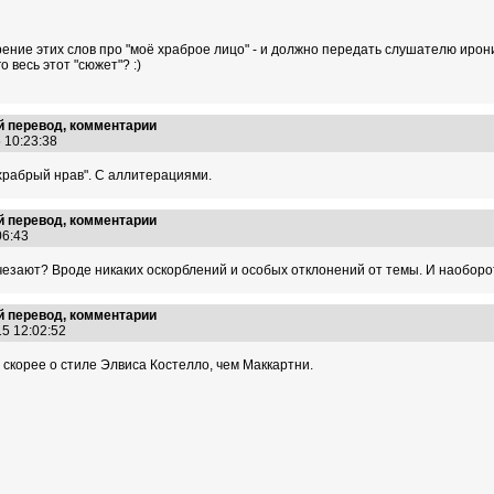
рение этих слов про "моё храброе лицо" - и должно передать слушателю ирон
 весь этот "сюжет"? :)
 перевод, комментарии
5 10:23:38
 храбрый нрав". С аллитерациями.
 перевод, комментарии
:06:43
езают? Вроде никаких оскорблений и особых отклонений от темы. И наоборот, 
 перевод, комментарии
15 12:02:52
 скорее о стиле Элвиса Костелло, чем Маккартни.