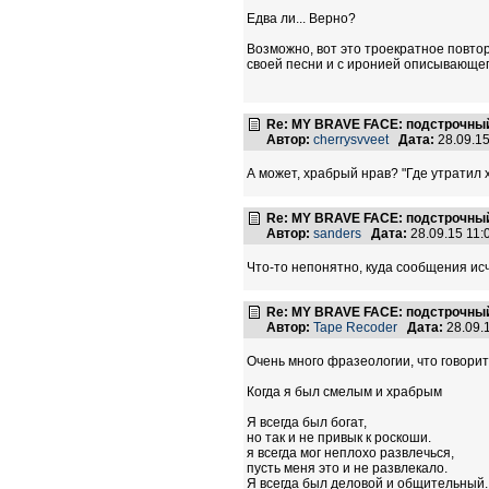
Едва ли... Верно?
Возможно, вот это троекратное повто
своей песни и с иронией описывающего
Re: MY BRAVE FACE: подстрочный
Автор:
cherrysvveet
Дата:
28.09.1
А может, храбрый нрав? "Где утратил
Re: MY BRAVE FACE: подстрочный
Автор:
sanders
Дата:
28.09.15 11
Что-то непонятно, куда сообщения исч
Re: MY BRAVE FACE: подстрочный
Автор:
Tape Recoder
Дата:
28.09.
Очень много фразеологии, что говорит
Когда я был смелым и храбрым
Я всегда был богат,
но так и не привык к роскоши.
я всегда мог неплохо развлечься,
пусть меня это и не развлекало.
Я всегда был деловой и общительный.