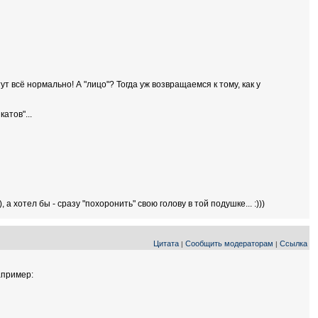
 тут всё нормально! А "лицо"? Тогда уж возвращаемся к тому, как у
атов"...
а хотел бы - сразу "похоронить" свою голову в той подушке... :)))
Цитата
Сообщить модераторам
Ссылка
|
|
апример: