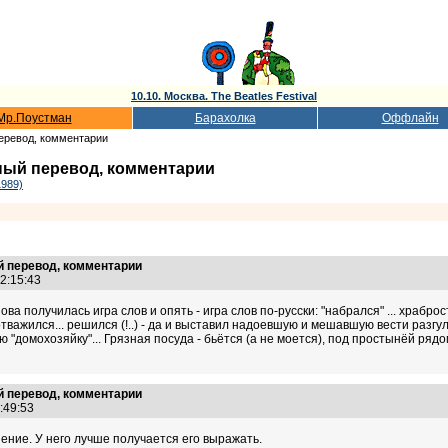
10.10. Москва. The Beatles Festival
Мр.Поустман
Барахолка
Оффлайн
еревод, комментарии
ый перевод, комментарии
1989)
 перевод, комментарии
22:15:43
(снова получилась игра слов и опять - игра слов по-русски: "набрался" ... храб
.. отважился... решился (!..) - да и выставил надоевшую и мешавшую вести разгу
"домохозяйку"... Грязная посуда - бьётся (а не моется), под простынёй рядом -
 перевод, комментарии
3:49:53
нение. У него лучше получается его выражать.