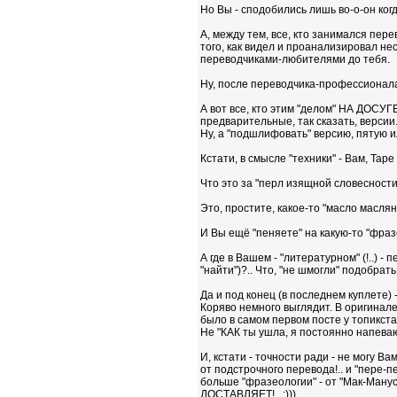
Но Вы - сподобились лишь во-о-он когда!
А, между тем, все, кто занимался пер
того, как видел и проанализировал не
переводчиками-любителями до тебя.
Ну, после переводчика-профессионала 
А вот все, кто этим "делом" НА ДОСУГ
предварительные, так сказать, версии... 
Ну, а "подшлифовать" версию, пятую или,
Кстати, в смысле "техники" - Вам, Tap
Что это за "перл изящной словесности, 
Это, простите, какое-то "масло масляное
И Вы ещё "пеняете" на какую-то "фразе
А где в Вашем - "литературном" (!..) 
"найти")?.. Что, "не шмогли" подобрать
Да и под конец (в последнем куплете) -
Коряво немного выглядит. В оригинале у 
было в самом первом посте у топикст
Не "КАК ты ушла, я постоянно напеваю...
И, кстати - точности ради - не могу В
от подстрочного перевода!.. и "пере-п
больше "фразеологии" - от "Мак-Мануса
ДОСТАВЛЯЕТ!.. :)))