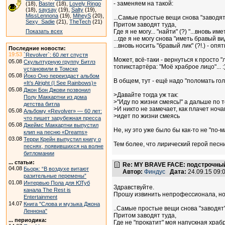
- заменяем на такой:
(18),
Baster
(18),
Lovely Ringo
(18),
saysay
(19),
Salty
(19),
MissLennona
(19),
MiheyS
(20),
...Самые простые вещи снова "заводят
Sexy_Sadie
(21),
TheTech
(21)
Притом заводят туда,
Показать всех
Где я не могу... "найти" (?) "...вновь имет
...где я не могу снова "иметь бравый вид"
...вновь носить "бравый лик" (?!.) - опя
Последние новости:
19:53
`Revolver`: 60 лет спустя
Может, всё-таки - вернуться к просто "л
05.08
Скульптурную группу Битлз
топикстартёра: "Моё храброе лицо"... :)
установили в Томске
05.08
Йоко Оно переиздаст альбом
В общем, тут - ещё надо "поломать голо
«It’s Alright (I See Rainbows)»
05.08
Джон Бон Джови позвонил
>Давайте тогда уж так:
Полу Маккартни из дома
>"Иду по жизни смеясь!" а дальше по т
детства битла
>И никто не замечает, как плачет ночам
05.08
Альбому «Revolver» — 60 лет:
>идет по жизни смеясь
что пишет зарубежная пресса
05.08
Джеймс Маккартни выпустил
Не, ну это уже было бы как-то не "по-ма
клип на песню «Dreams»
03.08
Терри Крейн выпустил книгу о
Тем более, что лирический герой песни 
песнях, появившихся на волне
битломании
... статьи:
Re: MY BRAVE FACE: подстрочный
04.08
Бьорк: “В воздухе витают
Автор:
Финдус
Дата:
24.09.15 09
разительные перемены”
01.08
Интервью Пола для ЮТуб
Здравствуйте.
канала The Rest is
Прошу извинить непрофессионала, но 
Entertainment
14.07
Книга "Слова и музыка Джона
..Самые простые вещи снова "заводят"
Леннона"
Притом заводят туда,
... периодика:
Где не "прокатит" моя напускная храбр