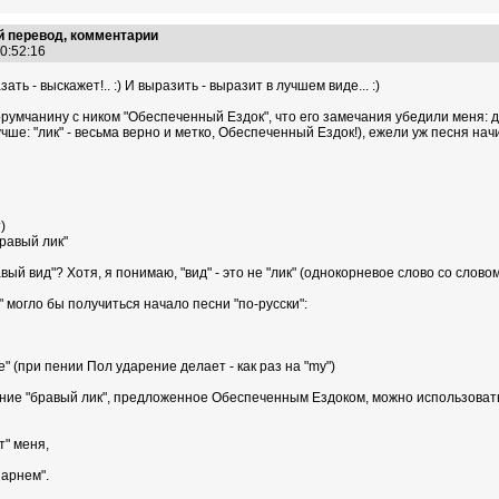
 перевод, комментарии
00:52:16
зать - выскажет!.. :) И выразить - выразит в лучшем виде... :)
орумчанину с ником "Обеспеченный Ездок", что его замечания убедили меня: д
учше: "лик" - весьма верно и метко, Обеспеченный Ездок!), ежели уж песня начин
)
равый лик"
ый вид"? Хотя, я понимаю, "вид" - это не "лик" (однокорневое слово со словом 
" могло бы получиться начало песни "по-русски":
ce" (при пении Пол ударение делает - как раз на "my")
ание "бравый лик", предложенное Обеспеченным Ездоком, можно использовать д
т" меня,
парнем".