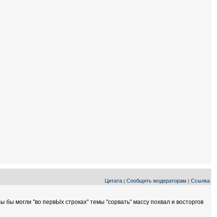
Цитата
Сообщить модераторам
Ссылка
|
|
Вы бы могли "во первЫх строках" темы "сорвать" массу похвал и восторгов