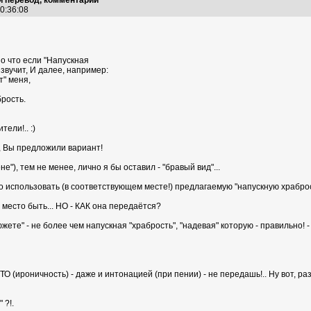
 перевод, комментарии
00:36:08
о что если "Напускная
звучит, И далее, например:
т" меня,
брость.
ели!.. :)
я, Вы предложили вариант!
е"), тем не менее, лично я бы оставил - "бравый вид"...
жно использовать (в соответствующем месте!) предлагаемую "напускную храбро
 место быть... НО - КАК она передаётся?
жете" - не более чем напускная "храбрость", "надевая" которую - правильно! -
, ЭТО (ироничность) - даже и интонацией (при пении) - не передашь!.. Ну вот,
 ?!.