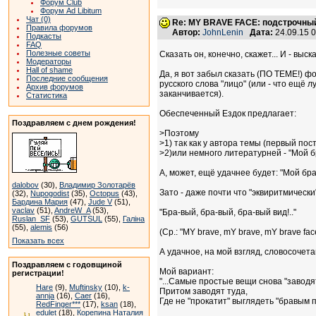
Форум Club
Форум Ad Libitum
Чат (0)
Re: MY BRAVE FACE: подстрочный
Правила форумов
Автор:
JohnLenin
Дата:
24.09.15 
Подкасты
FAQ
Полезные советы
Сказать он, конечно, скажет... И - выска
Модераторы
Hall of shame
Да, я вот забыл сказать (ПО ТЕМЕ!) ф
Последние сообщения
русского слова "лицо" (или - что ещё л
Архив форумов
заканчивается).
Статистика
Обеспеченный Ездок предлагает:
Поздравляем с днем рождения!
>Поэтому
>1) так как у автора темы (первый пост
>2)или немного литературней - "Мой б
А, может, ещё удачнее будет: "Мой брав
dalobov
(30),
Владимир Золотарёв
Зато - даже почти что "эквиритмически
(32),
Nupogodist
(35),
Octopus
(43),
Бардина Мария
(47),
Jude V
(51),
vaclav
(51),
AndreW_A
(53),
"Бра-вый, бра-вый, бра-вый вид!.."
Ruslan_SF
(53),
GUTSUL
(55),
Галіна
(55),
alemis
(56)
(Ср.: "MY brave, mY brave, mY brave fa
Показать всех
А удачное, на мой взгляд, словосочет
Поздравляем с годовщиной
Мой вариант:
регистрации!
"...Самые простые вещи снова "заводя
Hare
(9),
Muftinsky
(10),
k-
Притом заводят туда,
annja
(16),
Caer
(16),
Где не "прокатит" выглядеть "бравым 
RedFinger***
(17),
ksan
(18),
edulet
(18),
Корепина Наталия