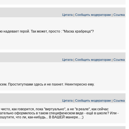
Цитата
Сообщить модераторам
Ссылка
|
|
ую надевает герой. Так может, просто : "Маска храбреца"?
Цитата
Сообщить модераторам
Ссылка
|
|
всем. Проститутками здесь и не пахнет. Неинтересно ему.
Цитата
Сообщить модераторам
Ссылка
|
|
чисто, как говорится, пока "виртуально", а не "в реале", как сейчас
нчательно оформилось в таком специфическом виде - ещё в школе? Или -
шутите, что ли, как-нибудь... В ВАШЕЙ манере... ;)