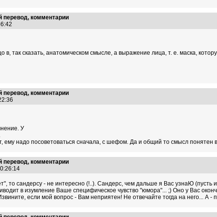
 перевод, комментарии
:56:42
цо в, так сказать, анатомическом смысле, а выражение лица, т. е. маска, котор
 перевод, комментарии
:22:36
мнение. У
.
жет, ему надо посоветоваться сначала, с шефом. Да и общий то смысл понятен 
 перевод, комментарии
00:26:14
", то сандерсу - не интересно (!..). Сандерс, чем дальше я Вас узнаЮ (пусть и 
водит в изумление Ваше специфическое чувство "юмора"... ;) Оно у Вас око
вините, если мой вопрос - Вам неприятен! Не отвечайте тогда на него... А - по