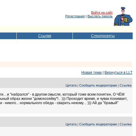
Войти на сайт
Регистрация
|
Выслать пароль
Ссылки
Спецпроекты
Новая тема
|
Вернуться в LLT
Цитата
Сообщить модераторам
Ссылка
|
|
рости... и "набрался" - в другом смысле, который тоже всем понятен, О ЧЁМ
льный образ жизни "домохозяйку"!.. :))) Проходит время, и чувак понимает,
 никого... нормального обеда - сварить некому... :))) Ай да "бравый"
Цитата
Сообщить модераторам
Ссылка
|
|