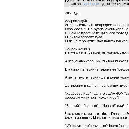
Re: MY BRAVE FACE: подстрочный
Автор:
JohnLenin
Дата:
25.09.15 
2Финдус:
>Здравствуйте.
>Прошу извинить непрофессионала, н
>храбрость"? По-русски очень хорошо 
>..Самые простые вещи снова "заводя
>Притом заводят туда,
>Где не "прокатит" моя напускная хра
Доброй ночи! :)
Не стОит извиняться, мы тут все - любит
А что, очень хороший, как мне кажетс
В названии песни (а также в её "рефрен
А вот в тексте песни - да, вполне мо
Да, ирония в данной песне явно имеет
"Храброе лицо" - да, это в ДАННОМ "сю
хорошую мину при плохой игре"!..
"Бравый"... "бравый"... "бравый" вид!.. ;)
Что с кавычками, что - без... Главное
слух!..) иронию у Маккартни, поющего:
"MY brave... mY brave... mY brave face !.."