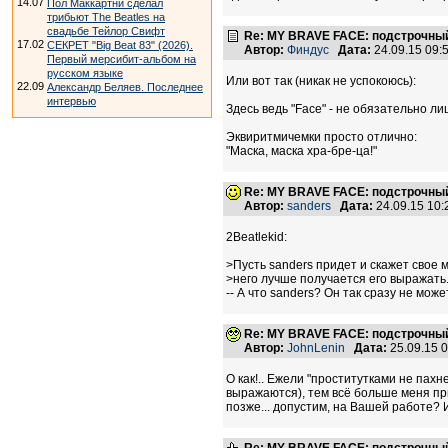
14.07
Пол Маккартни сделал
трибьют The Beatles на
свадьбе Тейлор Свифт
Re: MY BRAVE FACE: подстрочный
17.02
СЕКРЕТ "Big Beat 83" (2026).
Автор:
Финдус
Дата:
24.09.15 09
Первый мерсибит-альбом на
русском языке
Или вот так (никак не успокоюсь):
22.09
Александр Беляев. Последнее
интервью
Здесь ведь "Face" - не обязательно ли
Эквиритмичемки просто отлично:
"Маска, маска хра-бре-ца!"
Re: MY BRAVE FACE: подстрочный
Автор:
sanders
Дата:
24.09.15 10
2Beatlekid:
>Пусть sanders придет и скажет свое 
>него лучше получается его выражать
-- А что sanders? Он так сразу не мо
Re: MY BRAVE FACE: подстрочный
Автор:
JohnLenin
Дата:
25.09.15 
О как!.. Ежели "проститутками не пахнет
выражаются), тем всё больше меня при
позже... допустим, на Вашей работе? Из