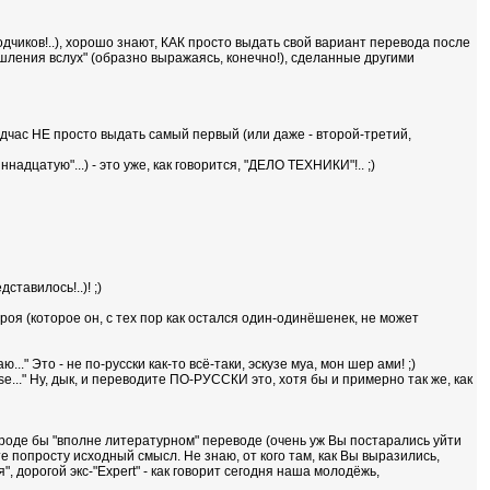
дчиков!..), хорошо знают, КАК просто выдать свой вариант перевода после
ышления вслух" (образно выражаясь, конечно!), сделанные другими
одчас НЕ просто выдать самый первый (или даже - второй-третий,
ннадцатую"...) - это уже, как говорится, "ДЕЛО ТЕХНИКИ"!.. ;)
тавилось!..)! ;)
героя (которое он, с тех пор как остался один-одинёшенек, не может
.." Это - не по-русски как-то всё-таки, эскузе муа, мон шер ами! ;)
mpose..." Ну, дык, и переводите ПО-РУССКИ это, хотя бы и примерно так же, как
, вроде бы "вполне литературном" переводе (очень уж Вы постарались уйти
те попросту исходный смысл. Не знаю, от кого там, как Вы выразились,
, дорогой экс-"Expert" - как говорит сегодня наша молодёжь,