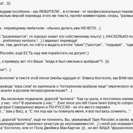
.. :)))
еводами (особенно - как ЛЮБИТЕЛИ... в отличие - от профессиональных перево
сколько версий перевода этого же текста, прочёл комментарии, споры, "разм
- переводчику-любителю - обычно делать уже НЕЧЕГО!.. ;)
Е "развлекается", те хорошо знают (по собственному опыту!..), НАСКОЛЬКО п
preliminary versions !.. ;) ) вариант перевода!
 там, десятую, по счёту и выдать в итоге "свою" ("шестую"... "седьмую"... "оди
e Recoder, ещё ЕСТЬ над чем поработать на досуге! ;)
к примеру, вот это Ваше: "когда я был смелым и храбрым"?!. :)))
"!.. ;)
ологию" в тексте этой песни (якобы идущую от Элвиса Костелло, как ВАМ предс
- переводе "игра слов" из оригинала о "потерянном храбром лице" лирического 
 аналог в русском литературном языке?.. ;)
 Вы несколько подкачали, дорогой "коллега": "Как ты ушла, я постоянно напеваю.
нас - что? В оригинале у нас: "...Ever since you left I have been trying to co
артёра! Совершенно верно и ПО-РУССКИ - он это место перевёл.
" (как у Вас), а: "С тех пор как ты покинула меня, я всё пытаюсь сочинить..."
ам, дорогой "коллега", ещё не попенять. Вы, уважаемый Tape Recoder, в своём
ерекодировали" оригинал зачастую до неузнаваемости!.. ;) ) иной раз искажае
" Костелло, или от Пола Джеймса Мак-Картни :))) , но вот ВАША "фразеология"