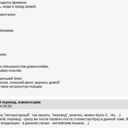
бодного времени.
, когда я приду домой.
иментален
блемами.
ебе.
ь к обязанностям домохозяйки,
ываю осколки.
аренький блюз
орогая, пожалей меня, вернись домой".
ю твою нетронутую порцию
 перевод, комментарии
14:35:56
 "литературный", так сказать, "перевод", конечно, можно было б... Но... ;)
ой, перевод - сразу же после первого поста (топикстартёра) в данной теме, 
владеющих - в данном случае - английским языком... ;)