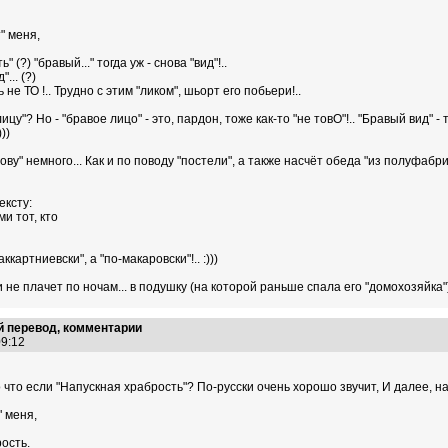
" меня,
ь" (?) "бравый..." тогда уж - снова "вид"!..
... (?)
ть не ТО !.. Трудно с этим "ликом", шьорт его побьери!..
ицу"? Но - "бравое лицо" - это, пардон, тоже как-то "не товО"!.. "Бравый вид" -
))
ву" немного... Как и по поводу "постели", а также насчёт обеда "из полуфабрик
ексту:
и тот, кто
ккартниевски", а "по-макаровски"!.. :)))
не плачет по ночам... в подушку (на которой раньше спала его "домохозяйка"), 
 перевод, комментарии
:09:12
что если "Напускная храбрость"? По-русски очень хорошо звучит, И далее, н
 меня,
ость.