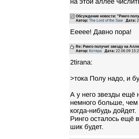
на этой аллее числит
Обсуждение новости: "Ринго пол
Автор:
The Lord of the Saw
Дата:
2
Еееее! Давно пора!
Re: Ринго получит звезду на Алл
Автор:
Котяра
Дата:
22.06.09 15
2tirana:
>тока Полу надо, и б
А у него звезды ещё 
немного больше, чем
когда-нибудь дойдет.
Ринго осталось ещё в
шик будет.