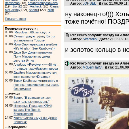
Beatloman
(18),
satanafrompashkovo
Автор:
JOHSEL
Дата:
21.06.09 11
(19),
Sion22
(20),
Arshack
(20),
Саша
McCartney
(22),
Басист
(22),
Nich
ну наконец-то!))) Хот
(22)
Показать всех
тоже почётно! ПОЗД
Последние новости:
06.08
`Revolver`: 60 лет спустя
Re: Ринго получит звезду на Алл
05.08
Скульптурную группу Битлз
Автор:
Sitaradio
Дата:
21.06.09 1
установили в Томске
05.08
Йоко Оно переиздаст альбом
и золотое кольцо в н
«It’s Alright (I See Rainbows)»
05.08
Джон Бон Джови позвонил
Полу Маккартни из дома
детства битла
Re: Ринго получит звезду на Алл
05.08
Альбому «Revolver» — 60 лет:
Автор:
McLenHarSt
Дата:
21.06.0
что пишет зарубежная пресса
05.08
Джеймс Маккартни выпустил
клип на песню «Dreams»
03.08
Терри Крейн выпустил книгу о
песнях, появившихся на волне
битломании
... статьи:
04.08
Бьорк: “В воздухе витают
разительные перемены”
01.08
Интервью Пола для ЮТуб
канала The Rest is
Entertainment
14.07
Книга "Слова и музыка Джона
Леннона"
... периодика: