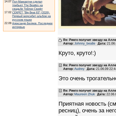
14.07
Пол Маккартни сделал
трибьют The Beatles на
свадьбе Тейлор Свифт
17.02
СЕКРЕТ "Big Beat 83" (2026).
Первый мерсибит-альбом на
русском языке
22.09
Александр Беляев. Последнее
интервью
Re: Ринго получит звезду на Алл
Автор:
Johnny_beatle
Дата:
21.06
Круто, круто!:)
Re: Ринго получит звезду на Алл
Автор:
Audrey
Дата:
21.06.09 22:
Это очень трогательн
Re: Ринго получит звезду на Алл
Автор:
Maureen Zhuk
Дата:
22.06.
Приятная новость (с
ресниц), очень за не