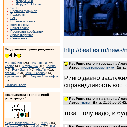
Форум Club
Форум Ad Libitum
Чат (0)
Правила форумов
Подкасты
FAQ
Полезные советы
Модераторы
Hall of shame
Последние сообщения
Архив форумов
Статистика
http://beatles.ru/new
Поздравляем с днем рождения!
Евгений Бик
(35),
Димедролл
(36),
Re: Ринго получит звезду на Алл
Zapple
(40),
Игорь7354
(40),
Katrina
Автор:
игорь комсомоленко
Дата:
(42),
Rory Storm
(43),
AlexYar
(61),
Arshack
(63),
Borick London
(65),
Ринго давно заслужи
stjohnswood
(66),
Андрей Хрисанфов
(77)
справедливость восто
Показать всех
Поздравляем с годовщиной
регистрации!
Re: Ринго получит звезду на Алл
Автор:
tirana
Дата:
21.06.09 10:4
тока Полу надо, и бу
evgen_menschov_76
(5),
Yurry
(16),
Re: Ринго получит звезду на Алл
Navigator77
(16),
Ludo4ka
(17),
Polly