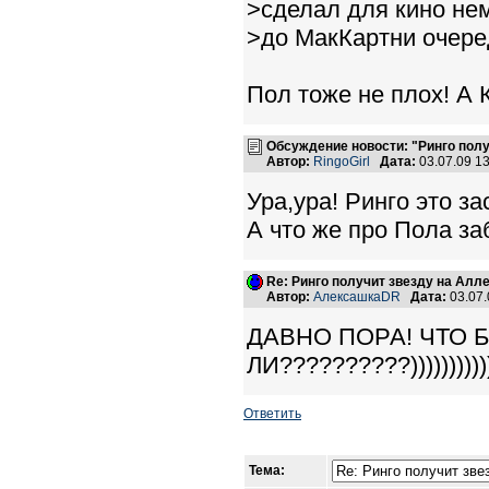
>сделал для кино не
>до МакКартни очеред
Пол тоже не плох! А
Обсуждение новости: "Ринго пол
Автор:
RingoGirl
Дата:
03.07.09 1
Ура,ура! Ринго это з
А что же про Пола за
Re: Ринго получит звезду на Алл
Автор:
АлексашкаDR
Дата:
03.07
ДАВНО ПОРА! ЧТО 
ЛИ??????????)))))))))))
Ответить
Тема: