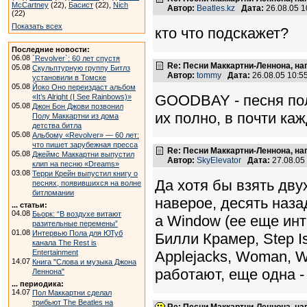
McCartney
(22),
Басист
(22),
Nich
Автор:
Beatles.kz
Дата:
26.08.05 
(22)
Показать всех
кто что подскажет?
Последние новости:
06.08
`Revolver`: 60 лет спустя
Re: Песни Маккартни-Леннона, на
05.08
Скульптурную группу Битлз
Автор:
tommy
Дата:
26.08.05 10:
установили в Томске
05.08
Йоко Оно переиздаст альбом
GOODBAY - песня пол
«It’s Alright (I See Rainbows)»
05.08
Джон Бон Джови позвонил
их полно, в почти ка
Полу Маккартни из дома
детства битла
05.08
Альбому «Revolver» — 60 лет:
что пишет зарубежная пресса
Re: Песни Маккартни-Леннона, на
05.08
Джеймс Маккартни выпустил
Автор:
SkyElevator
Дата:
27.08.05
клип на песню «Dreams»
03.08
Терри Крейн выпустил книгу о
Да хотя бы взять дву
песнях, появившихся на волне
битломании
наверое, десять наз
... статьи:
04.08
Бьорк: “В воздухе витают
a Window (ее еще инт
разительные перемены”
01.08
Интервью Пола для ЮТуб
Билли Крамер, Step Isid
канала The Rest is
Entertainment
Applejacks, Woman, Wo
14.07
Книга "Слова и музыка Джона
работают, еще одна - 
Леннона"
... периодика:
14.07
Пол Маккартни сделал
трибьют The Beatles на