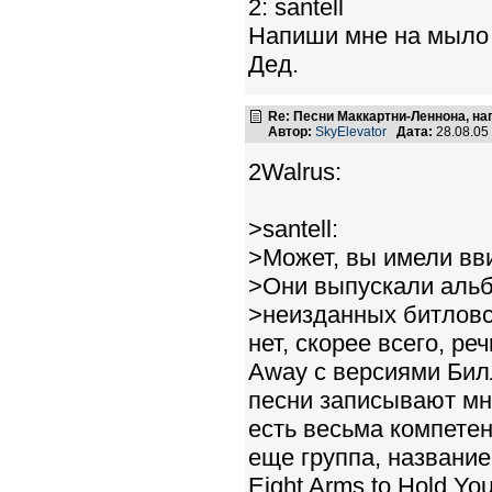
2: santell
Напиши мне на мыло 
Дед.
Re: Песни Маккартни-Леннона, на
Автор:
SkyElevator
Дата:
28.08.05
2Walrus:
>santell:
>Может, вы имели вв
>Они выпускали альб
>неизданных битловс
нет, скорее всего, р
Away с версиями Бил
песни записывают мно
есть весьма компетент
еще группа, название
Eight Arms to Hold Y