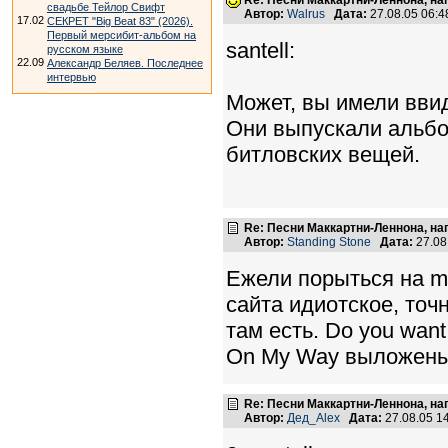
Re: Песни Маккартни-Леннона, на
свадьбе Тейлор Свифт
Автор:
Walrus
Дата:
27.08.05 06:
17.02
СЕКРЕТ "Big Beat 83" (2026).
Первый мерсибит-альбом на
santell:
русском языке
22.09
Александр Беляев. Последнее
интервью
Может, вы имели ввид
Они выпускали альбо
битловских вещей.
Re: Песни Маккартни-Леннона, на
Автор:
Standing Stone
Дата:
27.08
Ежели порыться на mp
сайта идиотское, точн
там есть. Do you want 
On My Way выложены
Re: Песни Маккартни-Леннона, на
Автор:
Дед_Alex
Дата:
27.08.05 1