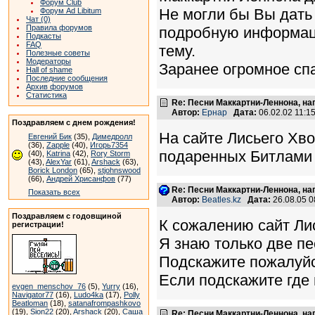
Форум Club
Не могли бы Вы дать
Форум Ad Libitum
Чат (0)
Правила форумов
подробную информац
Подкасты
FAQ
тему.
Полезные советы
Модераторы
Заранее огромное сп
Hall of shame
Последние сообщения
Архив форумов
Статистика
Re: Песни Маккартни-Леннона, на
Автор:
Ернар
Дата:
06.02.02 11:
Поздравляем с днем рождения!
На сайте Лисьего Хво
Евгений Бик
(35),
Димедролл
(36),
Zapple
(40),
Игорь7354
подаренных Битлами 
(40),
Katrina
(42),
Rory Storm
(43),
AlexYar
(61),
Arshack
(63),
Borick London
(65),
stjohnswood
(66),
Андрей Хрисанфов
(77)
Re: Песни Маккартни-Леннона, на
Показать всех
Автор:
Beatles.kz
Дата:
26.08.05 
Поздравляем с годовщиной
К сожалению сайт Ли
регистрации!
Я знаю только две пес
Подскажите пожалуйс
Если подскажите где 
evgen_menschov_76
(5),
Yurry
(16),
Navigator77
(16),
Ludo4ka
(17),
Polly
Beatloman
(18),
satanafrompashkovo
(19),
Sion22
(20),
Arshack
(20),
Саша
Re: Песни Маккартни-Леннона, на