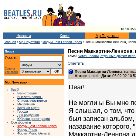
10.10. Мо
Новости
Книги
Мр.Поустман
Главная
/
Мр.Поустман
/
Форум Lost Lennon Tapes
/ Песни Маккартни-Леннона, напи
Песни Маккартни-Леннона, 
Поиск
Тема:
Битлз - песни, отданные другим исп
Искать:
Ответить
Советы
Песни Маккартни-Леннона, напис
Vox populi
Автор:
santell
Дата:
06.02.02 10:5
Мр. Поустман
Dear!
Клуб
Регистрация
Выслать пароль
Список участников
Не могли ы Вы мне п
Мы помним
Клубная карта
Я слышал, о том, что 
Города
Дни рождения
был записан альбом,
Юбилеи регистрации
Все форумы
назавание которого, 
Форум Lost Lennon Tapes
Форум Photo
Маккартни-Леннона дл
Форум Music General