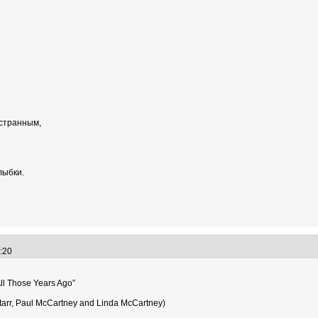
 странным,
лыбки.
"
09:20
All Those Years Ago”
tarr, Paul McCartney and Linda McCartney)