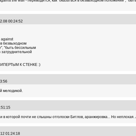
against the wall - переводится, как "оказаться в безвыходном положении", "б
"
2.08 00:24:52
 against
я в безвыходном
е", "быть бессильным
з затруднительной
ПРИПЕРТЫМ К СТЕНКЕ :)
"
:43:56
й мелодикой.
"
0:51:15
и в которой почти не слышны отголоски Битлов, аранжировка... Но неплохая. 
"
.12 01:24:18