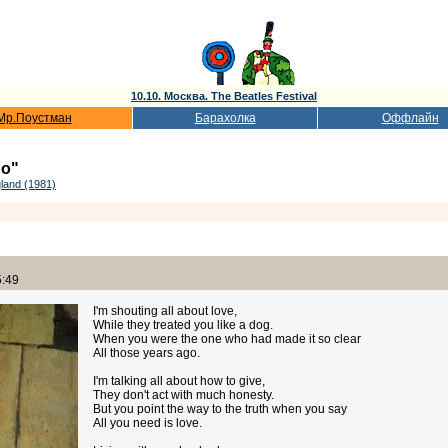
10.10. Москва. The Beatles Festival
Мр.Поустман
Барахолка
Оффлайн
go"
land (1981)
5:49
I'm shouting all about love,
While they treated you like a dog.
When you were the one who had made it so clear
All those years ago.
I'm talking all about how to give,
They don't act with much honesty.
But you point the way to the truth when you say
All you need is love.