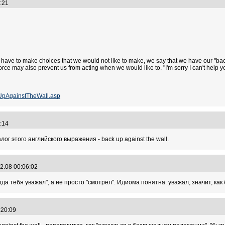
12:21
have to make choices that we would not like to make, we say that we have our "back 
force may also prevent us from acting when we would like to. "I'm sorry I can't help y
UpAgainstTheWall.asp
"
17:14
ог этого английского выражения - back up against the wall.
"
2.08 00:06:02
всегда тебя уважал", а не просто "смотрел". Идиома понятна: уважал, значит, как
"
0:20:09