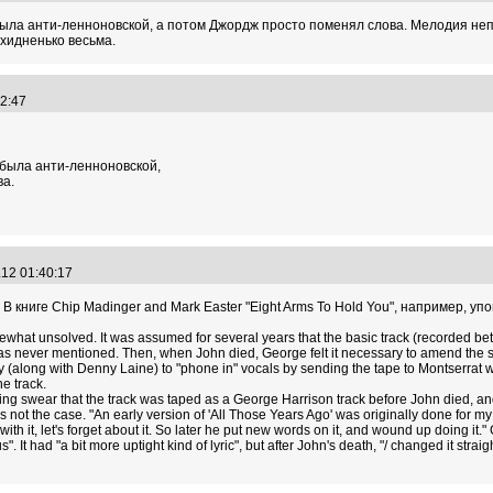
была анти-ленноновской, а потом Джордж просто поменял слова. Мелодия неп
ехидненько весьма.
"
:32:47
 была анти-ленноновской,
ва.
"
.12 01:40:17
 В книге Chip Madinger and Mark Easter "Eight Arms To Hold You", например, у
omewhat unsolved. It was assumed for several years that the basic track (recorded b
 was never mentioned. Then, when John died, George felt it necessary to amend the s
y (along with Denny Laine) to "phone in" vocals by sending the tape to Montserra
e track.
ding swear that the track was taped as a George Harrison track before John died, 
not the case. "An early version of 'All Those Years Ago' was originally done for my al
 with it, let's forget about it. So later he put new words on it, and wound up doing it.
s". It had "a bit more uptight kind of lyric", but after John's death, "/ changed it stra