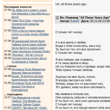
Uh, all those years ago.
Последние новости:
07.08
На Эбби-роуд снимут сцену
для фильмов Сэма Мендеса о
Битлз
Re: Перевод "All Those Years Ago
07.08
Умер Пол Свон, участник
Автор:
Expert
Дата:
30.11.08 23:
технической команды
Маккартни
07.08
PHIX и Битлз представили
Столько лет назад
куртку в стиле эпохи «Rubber
Soul»
07.08
Музыкальный критик Билл
А я все кричу о любви,
Уаймен представил рейтинг
Когда к тебе отнеслись, как к псу.
песен Битлз в новой книге
Ты был из тех, кто все прояснил.
07.08
Умер продюсер Уильям Орбит
Столько лет назад.
06.08
`Revolver`: 60 лет спустя
05.08
Скульптурную группу Битлз
Я все говорю, как отдавать,
установили в Томске
А те лишь врали в лицо.
... статьи:
Но ты показал путь к правде, когда гов
07.08
Интервью Пола Маккартни
Тебе нужна только любовь.
Амелии Димольденберг
04.08
Бьорк: “В воздухе витают
Хорошо ли мне было, плохо,
разительные перемены”
Я всегда смотрел на тебя.
01.08
Интервью Пола для ЮТуб
Теперь, когда кто-то рассорил нас,
канала The Rest is
Тот дьявол, кому на всех наплевать.
Entertainment
Мы живем в плохом сне,
... периодика:
14.07
Они напрочь забыли о человеческом р
Пол Маккартни сделал
И ты был тот, кого они сделали уязви
трибьют The Beatles на
Столько лет назад
свадьбе Тейлор Свифт
17.02
И ты был то, кто представлял себе все
СЕКРЕТ "Big Beat 83" (2026).