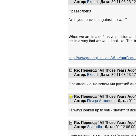
Автор:
Expert
Дата:
30.11.08 23:
Фразеология:
"with your back up against the wall"
When we are in a defensive position and 
act in a way that we would not like. This 
http://www.goenglish.com/WithYourBack
Re: Перевод "All Those Years Ago
Автор:
Expert
Дата:
30.11.08 23:
К сожалению, не вспомнил русский анал
Re: Перевод "All Those Years Ago
Автор:
Птица Алконост
Дата:
01.1
I always looked up to you - значит "я 
Re: Перевод "All Those Years Ago
Автор:
Sitaradio
Дата:
01.12.08 0