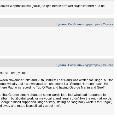
лохая и привязчивая даже, но для песни с таким содержанием она не
Цитата
Сообщить модераторам
Ссылка
|
|
Цитата
Сообщить модераторам
Ссылка
|
|
помянуто следующее:
etween November 19th and 25th, 1980 at Friar Park) was written for Ringo, but for
ong lyrically, put his own vocal on, and make it a "George Harrison" track. He
t where Paul was recording Tug Of War and having George Martin and Geoff
and that George simply changed some words to reflect what had happened to
bum, but it didn't work for me vocally, and I really didn't like the original words.
" George himself supported Ringo's story, stating he "originally wrote it for Ringo",
ight away and made it specifically about him".