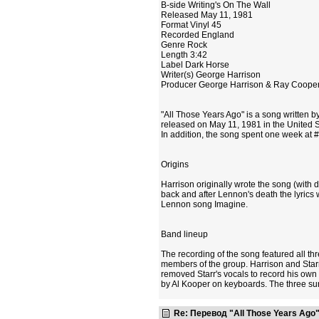
B-side Writing's On The Wall
Released May 11, 1981
Format Vinyl 45
Recorded England
Genre Rock
Length 3:42
Label Dark Horse
Writer(s) George Harrison
Producer George Harrison & Ray Coope
"All Those Years Ago" is a song written 
released on May 11, 1981 in the United S
In addition, the song spent one week at #1
Origins
Harrison originally wrote the song (with di
back and after Lennon's death the lyrics 
Lennon song Imagine.
Band lineup
The recording of the song featured all th
members of the group. Harrison and Star
removed Starr's vocals to record his own
by Al Kooper on keyboards. The three sur
Re: Перевод "All Those Years Ago