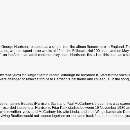
r
by George Harrison, released as a single from the album Somewhere in England. Th
tates, where it spent three weeks at #2 on the Billboard Hot 100 chart, and on Ma
 on the American adult contemporary chart, Harrison's first #1 on this chart as a solo
fferent lyrics) for Ringo Starr to record. Although he recorded it, Starr felt the voca
were changed to reflect a tribute to Harrison's lost friend and colleague. In the so
ree remaining Beatles (Harrison, Starr, and Paul McCartney), though this was express
r recorded the song at Harrison's Friar Park studios between 19 November 1980 a
 with rewritten lyrics, and McCartney, his wife Linda, and their Wings bandmate Den
viving Beatles would not appear together on the same track for another thirteen yea
"