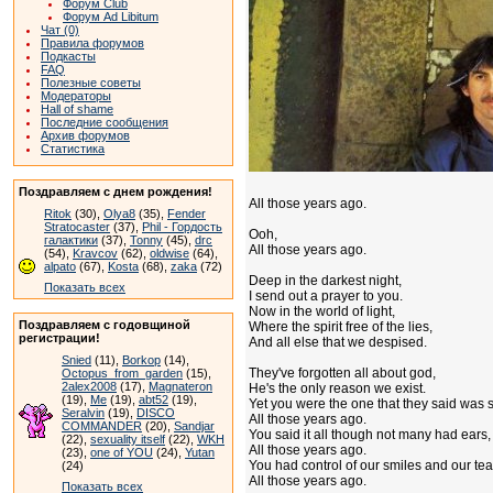
Форум Club
Форум Ad Libitum
Чат (0)
Правила форумов
Подкасты
FAQ
Полезные советы
Модераторы
Hall of shame
Последние сообщения
Архив форумов
Статистика
Поздравляем с днем рождения!
All those years ago.
Ritok
(30),
Olya8
(35),
Fender
Stratocaster
(37),
Phil - Гордость
Ooh,
галактики
(37),
Tonny
(45),
drc
All those years ago.
(54),
Kravcov
(62),
oldwise
(64),
alpato
(67),
Kosta
(68),
zaka
(72)
Deep in the darkest night,
Показать всех
I send out a prayer to you.
Now in the world of light,
Поздравляем с годовщиной
Where the spirit free of the lies,
регистрации!
And all else that we despised.
Snied
(11),
Borkop
(14),
They've forgotten all about god,
Octopus_from_garden
(15),
2alex2008
(17),
Magnateron
He's the only reason we exist.
(19),
Me
(19),
abt52
(19),
Yet you were the one that they said was 
Seralvin
(19),
DISCO
All those years ago.
COMMANDER
(20),
Sandjar
You said it all though not many had ears,
(22),
sexuality itself
(22),
WKH
All those years ago.
(23),
one of YOU
(24),
Yutan
You had control of our smiles and our tea
(24)
All those years ago.
Показать всех