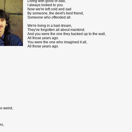
Living with good or bad,
I always looked to you.
Now we're left cold and sad
By someone, the devil's best friend,
Someone who offended all.
We're living in a bad dream,
They've forgotten all about mankind.
And you were the one they backed up to the wall,
All those years ago.
You were the one who imagined it all,
All those years ago.
so weird,
rs,