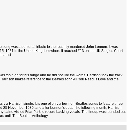
e song was a personal tribute to the recently murdered John Lennon. It was
y 15, 1981 in the United Kingdom,where it reached #13 on the UK Singles Chart.
 artist.
l was too high for his range and he did not like the words. Harrison took the track
ng, Harrison makes reference to the Beatles song All You Need is Love and the
ly a Harrison single. It is one of only a few non-Beatles songs to feature three
nd 25 November 1980, and after Lennon's death the following month, Harrison
ny Laine visited Friar Park to record backing vocals. The lineup was rounded out
rs until The Beatles Anthology.