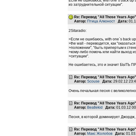
Если не ошибаюсь, with one`s back up 
из затруднительной ситуации".
Re: Перевод "All Those Years Ago
Автор:
Птица Алконост
Дата:
01.1
2Sitaradio:
>Если не ошибаюсь, with one`s back up
>the wall - переводится, как "оказатьс
>положении", "быть припертым к стен
>кому-либо помочь или найти выход и
>ситуации".
Не ошибаетесь, это и значит БЫТЬ 
Re: Перевод "All Those Years Ago
Автор:
Scouse
Дата:
29.02.12 23
Очень печальная песня с великолепно
Re: Перевод "All Those Years Ago
Автор:
Beatlekid
Дата:
01.03.12 0
Песня, в которой доминирует Джордж, 
Re: Перевод "All Those Years Ago
Автор:
Макс Жолобов
Дата:
01.03