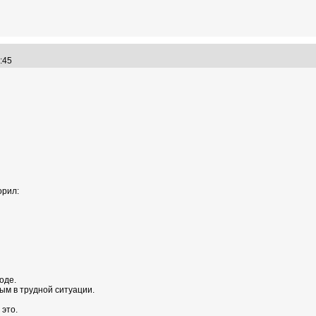
"
06:45
орил:
оде.
мым в трудной ситуации.
 это.