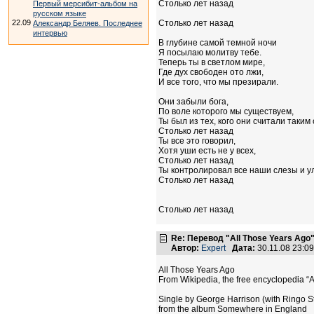
Столько лет назад
Первый мерсибит-альбом на
русском языке
22.09
Столько лет назад
Александр Беляев. Последнее
интервью
В глубине самой темной ночи
Я посылаю молитву тебе.
Теперь ты в светлом мире,
Где дух свободен ото лжи,
И все того, что мы презирали.
Они забыли бога,
По воле которого мы существуем,
Ты был из тех, кого они считали таким
Столько лет назад
Ты все это говорил,
Хотя уши есть не у всех,
Столько лет назад
Ты контролировал все наши слезы и у
Столько лет назад
Столько лет назад
Re: Перевод "All Those Years Ago
Автор:
Expert
Дата:
30.11.08 23:
All Those Years Ago
From Wikipedia, the free encyclopedia “
Single by George Harrison (with Ringo S
from the album Somewhere in England