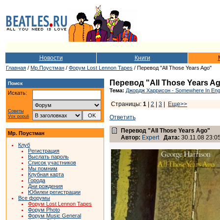
Новости
Книги
Главная
/
Мр.Поустман
/
Форум Lost Lennon Tapes
/ Перевод "All Those Years Ago"
Перевод "All Those Years A
Поиск
Тема:
Джордж Харрисон - Somewhere In Eng
Искать:
Страницы:
1
|
2
|
3
|
Еще>>
Советы
Vox populi
Ответить
Перевод "All Those Years Ago"
Мр. Поустман
Автор:
Expert
Дата:
30.11.08 23:0
Клуб
Регистрация
Выслать пароль
Список участников
Мы помним
Клубная карта
Города
Дни рождения
Юбилеи регистрации
Все форумы
Форум Lost Lennon Tapes
Форум Photo
Форум Music General