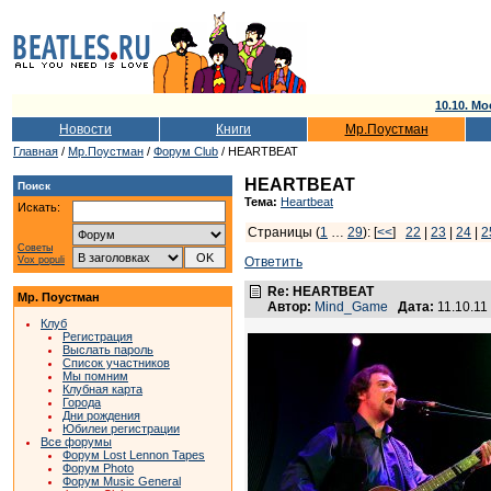
10.10. Мо
Новости
Книги
Мр.Поустман
Главная
/
Мр.Поустман
/
Форум Club
/ HEARTBEAT
HEARTBEAT
Поиск
Тема:
Heartbeat
Искать:
Страницы (
1
…
29
): [
<<
]
22
|
23
|
24
|
2
Советы
Vox populi
Ответить
Re: HEARTBEAT
Мр. Поустман
Автор:
Mind_Game
Дата:
11.10.11
Клуб
Регистрация
Выслать пароль
Список участников
Мы помним
Клубная карта
Города
Дни рождения
Юбилеи регистрации
Все форумы
Форум Lost Lennon Tapes
Форум Photo
Форум Music General