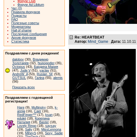
Форум Club
Форум Ad Libitum
Чат (0)
Правила форумов
Подкасты
FAQ
Полезные советы
Модераторы
Hall of shame
Последние сообщения
Re: HEARTBEAT
Архив форумов
Статистика
Автор:
Mind_Game
Дата:
11.10.11
Поздравляем с днем рождения!
dalobov
(30),
Владимир
Золотарёв
(32),
Nupogodist
(35),
Octopus
(43),
Бардина Мария
(47),
Jude V
(51),
vaclav
(51),
AndreW_A
(53),
Ruslan_SF
(53),
GUTSUL
(55),
Галіна
(55),
alemis
(56)
Показать всех
Поздравляем с годовщиной
регистрации!
Hare
(9),
Muftinsky
(10),
k-
annja
(16),
Caer
(16),
RedFinger***
(17),
ksan
(18),
edulet
(18),
Корепина
Наталия
(18),
Baster
(18),
Lovely Ringo
(18),
saysay
(19),
Salty
(19),
MissLennona
(19),
MiheyS
(20),
Sexy_Sadie
(21),
TheTech
(21)