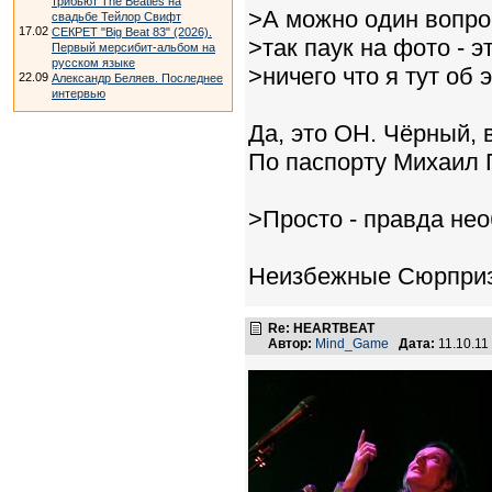
трибьют The Beatles на
>А можно один вопро
свадьбе Тейлор Свифт
17.02
СЕКРЕТ "Big Beat 83" (2026).
>так паук на фото - э
Первый мерсибит-альбом на
русском языке
>ничего что я тут об 
22.09
Александр Беляев. Последнее
интервью
Да, это ОН. Чёрный, 
По паспорту Михаил 
>Просто - правда не
Неизбежные Сюрприз
Re: HEARTBEAT
Автор:
Mind_Game
Дата:
11.10.11