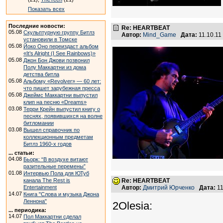
Показать всех
Последние новости:
Re: HEARTBEAT
05.08
Скульптурную группу Битлз
Автор:
Mind_Game
Дата:
11.10.11
установили в Томске
05.08
Йоко Оно переиздаст альбом
«It’s Alright (I See Rainbows)»
05.08
Джон Бон Джови позвонил
Полу Маккартни из дома
детства битла
05.08
Альбому «Revolver» — 60 лет:
что пишет зарубежная пресса
05.08
Джеймс Маккартни выпустил
клип на песню «Dreams»
03.08
Терри Крейн выпустил книгу о
песнях, появившихся на волне
битломании
03.08
Вышел справочник по
коллекционным предметам
Битлз 1960-х годов
... статьи:
04.08
Бьорк: “В воздухе витают
разительные перемены”
01.08
Интервью Пола для ЮТуб
канала The Rest is
Re: HEARTBEAT
Entertainment
Автор:
Дмитрий Юрченко
Дата:
11
14.07
Книга "Слова и музыка Джона
Леннона"
2Olesia:
... периодика:
14.07
Пол Маккартни сделал