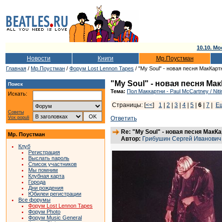
10.10. Мо
Новости
Книги
Мр.Поустман
Главная
/
Мр.Поустман
/
Форум Lost Lennon Tapes
/ "My Soul" - новая песня МакКарт
"My Soul" - новая песня Ма
Поиск
Тема:
Пол Маккартни - Paul McCartney / Nit
Искать:
Страницы: [
<<
]
1
|
2
|
3
|
4
|
5
|
6
|
7
|
Е
Советы
Vox populi
Ответить
Re: "My Soul" - новая песня МакК
Мр. Поустман
Автор:
Грибушин Сергей Иванович
Клуб
Регистрация
Выслать пароль
Список участников
Мы помним
Клубная карта
Города
Дни рождения
Юбилеи регистрации
Все форумы
Форум Lost Lennon Tapes
Форум Photo
Форум Music General