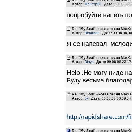
Re: "My Soul" - новая песня МакК
Автор:
Монстр66
Дата:
08.08.08 
попробуйте напеть по
Re: "My Soul" - новая песня МакК
Автор:
Beatlekid
Дата:
09.08.08 0
Я ее напевал, мелоди
Re: "My Soul" - новая песня МакК
Автор:
Binya
Дата:
09.08.08 23:1
Help .Не могу ниде н
Буду весьма благода
Re: "My Soul" - новая песня МакК
Автор:
bk
Дата:
10.08.08 00:09:3
http://rapidshare.com/
Re: "My Soul" - новая песня МакК