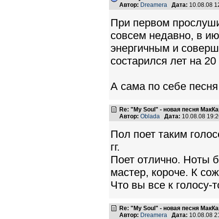
Автор:
Dreamera
Дата:
10.08.08 
При первом прослуши
совсем недавно, в ию
энергичным и соверше
состарился лет на 20
А сама по себе песня
Re: "My Soul" - новая песня МакК
Автор:
Oblada
Дата:
10.08.08 19:
Пол поет таким голос
гг.
Поет отлично. Ноты б
мастер, короче. К со
Что вы все к голосу-
Re: "My Soul" - новая песня МакК
Автор:
Dreamera
Дата:
10.08.08 