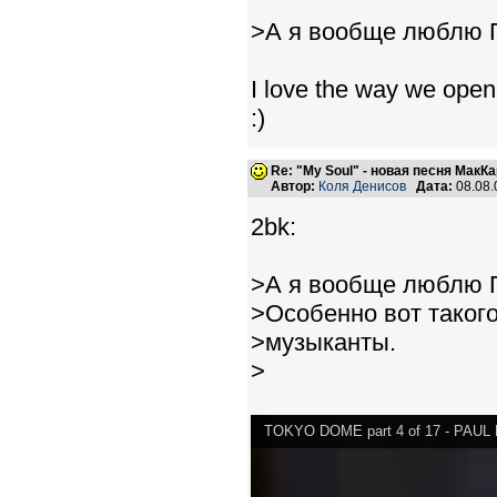
>А я вообще люблю 
I love the way we open 
:)
Re: "My Soul" - новая песня МакК
Автор:
Коля Денисов
Дата:
08.08.
2bk:
>А я вообще люблю 
>Особенно вот такого
>музыканты.
>
TOKYO DOME part 4 of 17 - PAU