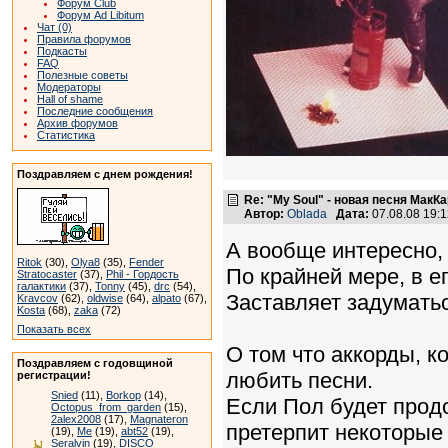
Форум Club
Форум Ad Libitum
Чат (0)
Правила форумов
Подкасты
FAQ
Полезные советы
Модераторы
Hall of shame
Последние сообщения
Архив форумов
Статистика
Поздравляем с днем рождения!
Re: "My Soul" - новая песня МакК
Автор:
Oblada
Дата:
07.08.08 19:
А вообще интересно, 
Ritok
(30),
Olya8
(35),
Fender
По крайней мере, в е
Stratocaster
(37),
Phil - Гордость
галактики
(37),
Tonny
(45),
drc
(54),
Заставляет задуматьс
Kravcov
(62),
oldwise
(64),
alpato
(67),
Kosta
(68),
zaka
(72)
Показать всех
О том что аккорды, к
Поздравляем с годовщиной
любить песни.
регистрации!
Snied
(11),
Borkop
(14),
Если Пол будет продо
Octopus_from_garden
(15),
2alex2008
(17),
Magnateron
претерпит некоторые 
(19),
Me
(19),
abt52
(19),
Seralvin
(19),
DISCO