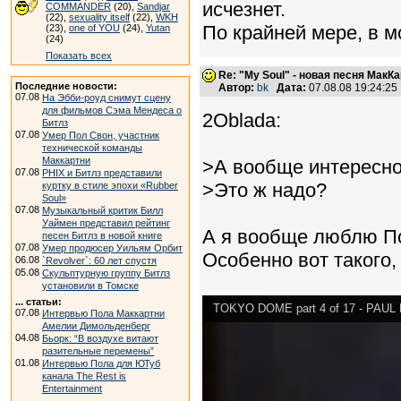
исчезнет.
COMMANDER
(20),
Sandjar
(22),
sexuality itself
(22),
WKH
По крайней мере, в м
(23),
one of YOU
(24),
Yutan
(24)
Показать всех
Re: "My Soul" - новая песня МакК
Последние новости:
Автор:
bk
Дата:
07.08.08 19:24:2
07.08
На Эбби-роуд снимут сцену
для фильмов Сэма Мендеса о
2Oblada:
Битлз
07.08
Умер Пол Свон, участник
технической команды
Маккартни
>А вообще интересно,
07.08
PHIX и Битлз представили
>Это ж надо?
куртку в стиле эпохи «Rubber
Soul»
07.08
Музыкальный критик Билл
Уаймен представил рейтинг
А я вообще люблю П
песен Битлз в новой книге
07.08
Умер продюсер Уильям Орбит
Особенно вот такого,
06.08
`Revolver`: 60 лет спустя
05.08
Скульптурную группу Битлз
установили в Томске
... статьи:
TOKYO DOME part 4 of 17 - PAU
07.08
Интервью Пола Маккартни
Амелии Димольденберг
04.08
Бьорк: “В воздухе витают
разительные перемены”
01.08
Интервью Пола для ЮТуб
канала The Rest is
Entertainment