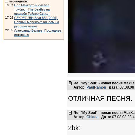
... периодика:
14.07
Пол Маккартни сделал
трибьют The Beatles на
свадьбе Тейлор Свифт
17.02
СЕКРЕТ "Big Beat 83" (2026).
Первый мерсибит-альбом на
русском языке
22.09
Александр Беляев. Последнее
интервью
Re: "My Soul" - новая песня МакК
Автор:
PaulRamon
Дата:
07.08.08
ОТЛИЧНАЯ ПЕСНЯ.
Re: "My Soul" - новая песня МакК
Автор:
Oblada
Дата:
07.08.08 23:
2bk: