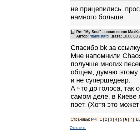
не прицепились. прос
намного больше.
Re: "My Soul" - новая песня МакК
Автор:
ritamustard
Дата:
10.08.08
Спасибо bk за ссылку
Мне напомнили Chaos 
получше многих песен
общем, думаю этому N
и не супершедевр.
А что до голоса, так 
самом деле, в Киеве
поет. (Хотя это может
Страницы: [
<<
]
1
|
2
|
3
|
4
|
5
|
6
|
7
|
Е
Ответить