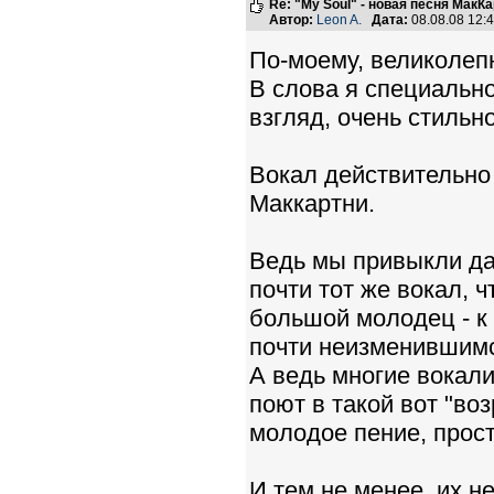
Re: "My Soul" - новая песня МакК
Автор:
Leon A.
Дата:
08.08.08 12
По-моему, великолеп
В слова я специальн
взгляд, очень стильн
Вокал действительно
Маккартни.
Ведь мы привыкли да
почти тот же вокал, 
большой молодец - к
почти неизменившим
А ведь многие вокали
поют в такой вот "во
молодое пение, прост
И тем не менее, их не