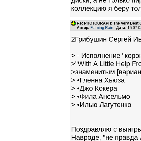
диски, а не только пи
коллекцию я беру тол
Re: PHOTOGRAPH: The Very Best Of
Автор:
Flaming Rain
Дата:
15.07.0
2Грибушин Сергей Ив
> - Исполнение "коро
>"With A Little Help 
>знаменитым [вариан
> •Гленна Хьюза
> •Джо Кокера
> •Фила Ансельмо
> •Илью Лагутенко
Поздравляю с выигры
Навроде, "не правда 