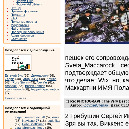
Форум Club
Форум Ad Libitum
Чат (0)
Правила форумов
Подкасты
FAQ
Полезные советы
Модераторы
Hall of shame
Последние сообщения
Архив форумов
Статистика
Поздравляем с днем рождения!
пешек его сопровож
Sveta_Maccarock, "се
подтверждает общую 
Евгений Бик
(35),
Димедролл
(36),
что делает Wix, но, 
Zapple
(40),
Игорь7354
(40),
Katrina
(42),
Rory Storm
(43),
AlexYar
(61),
Arshack
(63),
Borick London
(65),
Маккартни ИМЯ Пола 
stjohnswood
(66),
Андрей Хрисанфов
(77)
Показать всех
Re: PHOTOGRAPH: The Very Best Of
Автор:
КосухинСтепан
Дата:
01.1
Поздравляем с годовщиной
регистрации!
2 Грибушин Сергей И
evgen_menschov_76
(5),
Yurry
(16),
Navigator77
(16),
Ludo4ka
Зря вы так. Виккенс 
(17),
Polly Beatloman
(18),
satanafrompashkovo
(19),