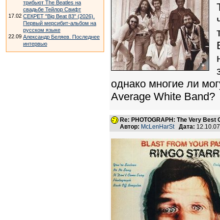
трибьют The Beatles на
свадьбе Тейлор Свифт
17.02
СЕКРЕТ "Big Beat 83" (2026).
Первый мерсибит-альбом на
русском языке
22.09
Александр Беляев. Последнее
интервью
однако многие ли мог
Average White Band?
Re: PHOTOGRAPH: The Very Best Of
Автор:
McLenHarSt
Дата:
12.10.0