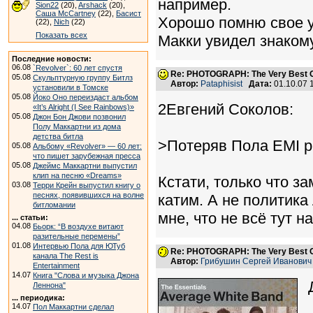
например.
Sion22
(20),
Arshack
(20),
Саша McCartney
(22),
Басист
Хорошо помню свое уд
(22),
Nich
(22)
Показать всех
Макки увидел знаком
Последние новости:
06.08
`Revolver`: 60 лет спустя
Re: PHOTOGRAPH: The Very Best Of
05.08
Скульптурную группу Битлз
Автор:
Pataphisist
Дата:
01.10.07 
установили в Томске
05.08
Йоко Оно переиздаст альбом
2Евгений Соколов:
«It’s Alright (I See Rainbows)»
05.08
Джон Бон Джови позвонил
Полу Маккартни из дома
детства битла
>Потеряв Пола EMI р
05.08
Альбому «Revolver» — 60 лет:
что пишет зарубежная пресса
05.08
Джеймс Маккартни выпустил
клип на песню «Dreams»
Кстати, только что з
03.08
Терри Крейн выпустил книгу о
песнях, появившихся на волне
катим. А не политика
битломании
мне, что не всё тут н
... статьи:
04.08
Бьорк: “В воздухе витают
разительные перемены”
01.08
Интервью Пола для ЮТуб
Re: PHOTOGRAPH: The Very Best Of
канала The Rest is
Автор:
Грибушин Сергей Иванович
Entertainment
14.07
Книга "Слова и музыка Джона
Леннона"
... периодика:
14.07
Пол Маккартни сделал