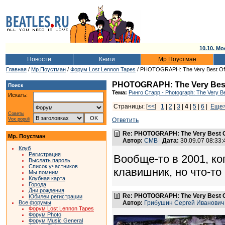
10.10. Мо
Новости
Книги
Мр.Поустман
Главная
/
Мр.Поустман
/
Форум Lost Lennon Tapes
/ PHOTOGRAPH: The Very Best Of 
PHOTOGRAPH: The Very Best 
Поиск
Тема:
Ринго Старр - Photograph: The Very Be
Искать:
Страницы: [
<<
]
1
|
2
|
3
|
4
|
5
|
6
|
Еще
Советы
Vox populi
Ответить
Re: PHOTOGRAPH: The Very Best Of
Мр. Поустман
Автор:
CMB
Дата:
30.09.07 08:33
Клуб
Регистрация
Вообще-то в 2001, ко
Выслать пароль
Список участников
клавишник, но что-то
Мы помним
Клубная карта
Города
Дни рождения
Re: PHOTOGRAPH: The Very Best Of
Юбилеи регистрации
Все форумы
Автор:
Грибушин Сергей Иванович
Форум Lost Lennon Tapes
Форум Photo
Форум Music General