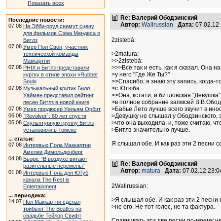
Показать всех
Re: Валерий Ободзинский
Последние новости:
Автор:
Wallrussian
Дата:
07.02.12
07.08
На Эбби-роуд снимут сцену
для фильмов Сэма Мендеса о
2zistebá:
Битлз
07.08
Умер Пол Свон, участник
>2matura:
технической команды
>>2zistebá:
Маккартни
07.08
>>>Всё так и есть, как я сказал. Она 
PHIX и Битлз представили
>у него "Где Же Ты?"
куртку в стиле эпохи «Rubber
>>Спасибо, я знаю эту запись, когда-т
Soul»
07.08
>с Ютюба.
Музыкальный критик Билл
>>Она, кстати, и битловская "Девушка
Уаймен представил рейтинг
>в полное собрание запмсей В.В.Обод
песен Битлз в новой книге
07.08
>Бабье Лето лучше всего звучит в ин
Умер продюсер Уильям Орбит
06.08
>Девушку не слышал у Ободзинского, 
`Revolver`: 60 лет спустя
05.08
>что она выходила, и, тоже считаю, чт
Скульптурную группу Битлз
>Битлз значительно лучше.
установили в Томске
... статьи:
Я слышал обе. И как раз эти 2 песни с
07.08
Интервью Пола Маккартни
Амелии Димольденберг
04.08
Бьорк: “В воздухе витают
Re: Валерий Ободзинский
разительные перемены”
Автор:
matura
Дата:
07.02.12 23:
01.08
Интервью Пола для ЮТуб
канала The Rest is
2Wallrussian:
Entertainment
... периодика:
>Я слышал обе. И как раз эти 2 песн
14.07
Пол Маккартни сделал
>не его. Не тот голос, не та фактура.
трибьют The Beatles на
свадьбе Тейлор Свифт
Сравнивать эти две песни по-моему нель