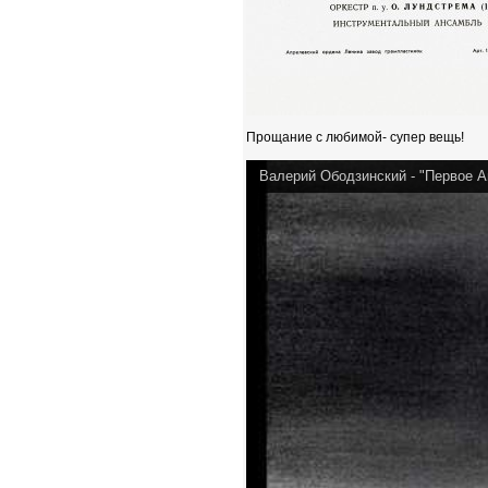
Прощание с любимой- супер вещь!
Валерий Ободзинский - "Первое А