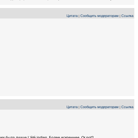
Цитата
Сообщить модераторам
Ссылка
|
|
Цитата
Сообщить модераторам
Ссылка
|
|
аки была лучше L'été indien. Более искреннее. Or not?