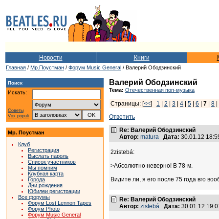
Новости
Книги
Главная
/
Мр.Поустман
/
Форум Music General
/ Валерий Ободзинский
Валерий Ободзинский
Поиск
Тема:
Отечественная поп-музыка
Искать:
Страницы: [
<<
]
1
|
2
|
3
|
4
|
5
|
6
|
7
|
8
Советы
Vox populi
Ответить
Re: Валерий Ободзинский
Мр. Поустман
Автор:
matura
Дата:
30.01.12 18:
Клуб
Регистрация
2zistebá:
Выслать пароль
Список участников
>Абсолютно неверно! В 78-м.
Мы помним
Клубная карта
Видите ли, я его после 75 года вго во
Города
Дни рождения
Юбилеи регистрации
Все форумы
Re: Валерий Ободзинский
Форум Lost Lennon Tapes
Автор:
zistebá
Дата:
30.01.12 19:
Форум Photo
Форум Music General