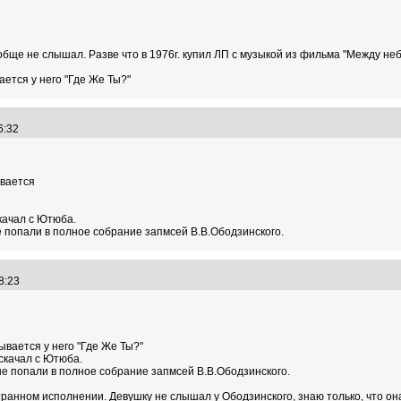
ообще не слышал. Разве что в 1976г. купил ЛП с музыкой из фильма "Между не
вается у него "Где Же Ты?"
36:32
ывается
скачал с Ютюба.
не попали в полное собрание запмсей В.В.Ободзинского.
58:23
зывается у него "Где Же Ты?"
 скачал с Ютюба.
 не попали в полное собрание запмсей В.В.Ободзинского.
транном исполнении. Девушку не слышал у Ободзинского, знаю только, что он