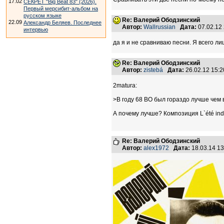
17.02
СЕКРЕТ "Big Beat 83" (2026).
Первый мерсибит-альбом на
русском языке
Re: Валерий Ободзинский
22.09
Александр Беляев. Последнее
Автор:
Wallrussian
Дата:
07.02.12
интервью
да я и не сравниваю песни. Я всего ли
Re: Валерий Ободзинский
Автор:
zistebá
Дата:
26.02.12 15:
2matura:
>В году 68 ВО был гораздо лучше чем в 
А почему лучше? Композиция L`été ind
Re: Валерий Ободзинский
Автор:
alex1972
Дата:
18.03.14 1