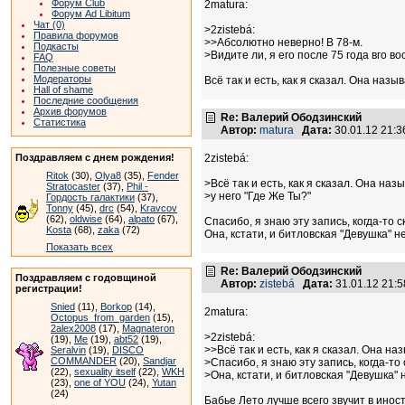
Форум Club
2matura:
Форум Ad Libitum
Чат (0)
>2zistebá:
Правила форумов
>>Абсолютно неверно! В 78-м.
Подкасты
>Видите ли, я его после 75 года вго в
FAQ
Полезные советы
Модераторы
Всё так и есть, как я сказал. Она назы
Hall of shame
Последние сообщения
Архив форумов
Re: Валерий Ободзинский
Статистика
Автор:
matura
Дата:
30.01.12 21:
Поздравляем с днем рождения!
2zistebá:
Ritok
(30),
Olya8
(35),
Fender
>Всё так и есть, как я сказал. Она наз
Stratocaster
(37),
Phil -
>у него "Где Же Ты?"
Гордость галактики
(37),
Tonny
(45),
drc
(54),
Kravcov
(62),
oldwise
(64),
alpato
(67),
Спасибо, я знаю эту запись, когда-то 
Kosta
(68),
zaka
(72)
Она, кстати, и битловская "Девушка" 
Показать всех
Re: Валерий Ободзинский
Поздравляем с годовщиной
Автор:
zistebá
Дата:
31.01.12 21:
регистрации!
Snied
(11),
Borkop
(14),
2matura:
Octopus_from_garden
(15),
2alex2008
(17),
Magnateron
>2zistebá:
(19),
Me
(19),
abt52
(19),
>>Всё так и есть, как я сказал. Она на
Seralvin
(19),
DISCO
COMMANDER
(20),
Sandjar
>Спасибо, я знаю эту запись, когда-то
(22),
sexuality itself
(22),
WKH
>Она, кстати, и битловская "Девушка"
(23),
one of YOU
(24),
Yutan
(24)
Бабье Лето лучше всего звучит в инос