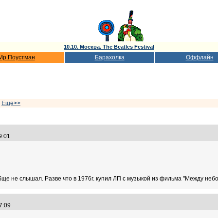
10.10. Москва. The Beatles Festival
Мр.Поустман
Барахолка
Оффлайн
|
Еще>>
59:01
обще не слышал. Разве что в 1976г. купил ЛП с музыкой из фильма "Между неб
07:09