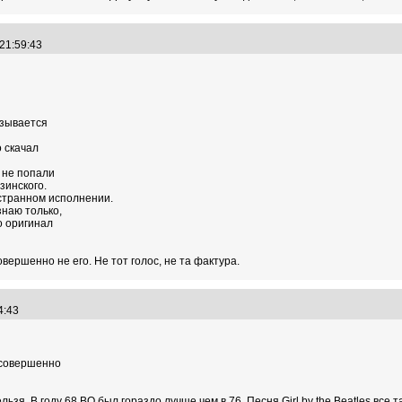
 21:59:43
называется
о скачал
" не попали
зинского.
остранном исполнении.
знаю только,
о оригинал
овершенно не его. Не тот голос, не та фактура.
04:43
и совершенно
зя. В году 68 ВО был гораздо лучше чем в 76. Песня Girl by the Beatles все т