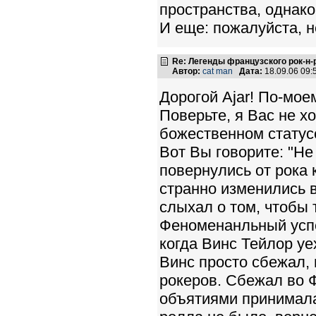
пространства, однако
И еще: пожалуйста, н
Re: Легенды французского рок-н
Автор:
cat man
Дата:
18.09.06 09
Дорогой Ajar! По-мое
Поверьте, я Вас не х
божественном стату
Вот Вы говорите: "Не
повернулись от рока 
странно изменились в
слыхал о том, чтобы 
Феноменанльный успех
когда Винс Тейлор уе
Винс просто сбежал,
рокеров. Сбежал во 
объятиями принимала 