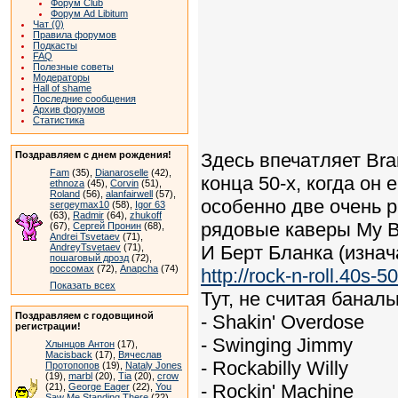
Форум Club
Форум Ad Libitum
Чат (0)
Правила форумов
Подкасты
FAQ
Полезные советы
Модераторы
Hall of shame
Последние сообщения
Архив форумов
Статистика
Поздравляем с днем рождения!
Здесь впечатляет Bra
Fam
(35),
Dianaroselle
(42),
конца 50-х, когда он
ethnoza
(45),
Corvin
(51),
Roland
(56),
alanfairwell
(57),
особенно две очень р
sergeymax10
(58),
Igor 63
(63),
Radmir
(64),
zhukoff
рядовые каверы My Ba
(67),
Сергей Пронин
(68),
Andrei Tsvetaev
(71),
AndreyTsvetaev
(71),
И Берт Бланка (изнач
пошаговый дрозд
(72),
россомах
(72),
Anapcha
(74)
http://rock-n-roll.40s-5
Показать всех
Тут, не считая банал
Поздравляем с годовщиной
- Shakin' Overdose
регистрации!
- Swinging Jimmy
Хлынцов Антон
(17),
Macisback
(17),
Вячеслав
- Rockabilly Willy
Протопопов
(19),
Nataly Jones
(19),
marbl
(20),
Tia
(20),
crow
- Rockin' Machine
(21),
George Eager
(22),
You
Saw Me Standing There
(22),