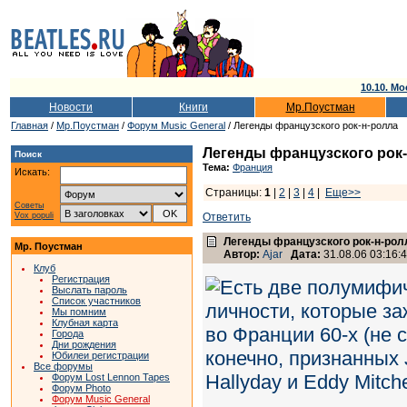
10.10. Мо
Новости
Книги
Мр.Поустман
Главная
/
Мр.Поустман
/
Форум Music General
/ Легенды французского рок-н-ролла
Легенды французского рок
Поиск
Тема:
Франция
Искать:
Страницы:
1
|
2
|
3
|
4
|
Еще>>
Советы
Vox populi
Ответить
Легенды французского рок-н-рол
Мр. Поустман
Автор:
Ajar
Дата:
31.08.06 03:16:
Клуб
Регистрация
Выслать пароль
Список участников
Мы помним
Клубная карта
Города
Дни рождения
Юбилеи регистрации
Все форумы
Форум Lost Lennon Tapes
Форум Photo
Форум Music General