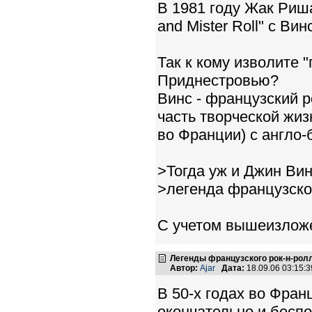
В 1981 году Жак Риш
and Mister Roll" с Ви
Так к кому изволите 
Приднестровью?
Винс - французский 
часть творческой жи
во Франции) с англо
>Тогда уж и Джин Ви
>легенда французског
С учетом вышеизложе
Легенды французского рок-н-ролл
Автор:
Ajar
Дата:
18.09.06 03:15
В 50-х годах во Фра
окончательно и беспо