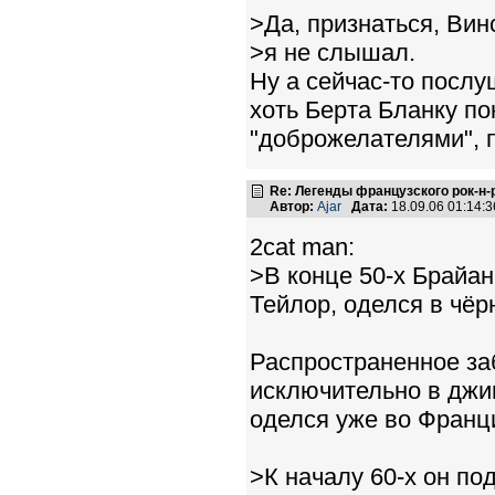
>Да, признаться, Вин
>я не слышал.
Ну а сейчас-то посл
хоть Берта Бланку пок
"доброжелателями", п
Re: Легенды французского рок-н
Автор:
Ajar
Дата:
18.09.06 01:14
2cat man:
>В конце 50-х Брайан
Тейлор, оделся в чёр
Распространенное за
исключительно в джин
оделся уже во Франц
>К началу 60-х он по