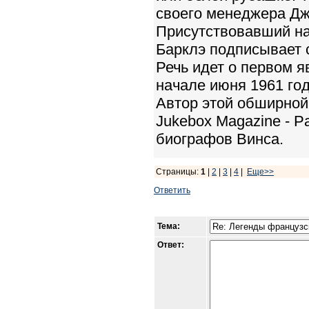
своего менеджера Дж
Присутствовавший на
Барклэ подписывает с
Речь идет о первом я
начале июня 1961 года
Автор этой обширной 
Jukebox Magazine - P
биографов Винса.
Страницы:
1
|
2
|
3
|
4
|
Еще>>
Ответить
Тема:
Ответ: