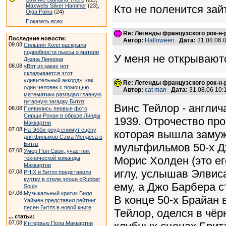
Maxwells Silver Hammer
(23),
Кто не поленится зай
Olga Palna
(24)
Показать всех
Re: Легенды французского рок-н
Последние новости:
Автор:
Halloween
Дата:
31.08.06 
09.08
Сильвия Холл раскрыла
подробности пьесы о матери
У меня не открываются
Джона Леннона
08.08
«Вот из каких нот
складывается этот
удивительный аккорд»: как
Re: Легенды французского рок-н
один человек с помощью
Автор:
cat man
Дата:
31.08.06 10
математики разгадал главную
гитарную загадку Битлз
Винс Тейлор - англи
08.08
Появились первые фото
Сирши Ронан в образе Линды
1939. Отрочество про
Маккартни
07.08
На Эбби-роуд снимут сцену
которая вышла замуж
для фильмов Сэма Мендеса о
Битлз
мультфильмов 50-х Д
07.08
Умер Пол Свон, участник
Морис Холден (это ег
технической команды
Маккартни
иглу, услышав Элвиса
07.08
PHIX и Битлз представили
куртку в стиле эпохи «Rubber
ему, а Джо Барбера 
Soul»
07.08
Музыкальный критик Билл
В конце 50-х Брайан 
Уаймен представил рейтинг
песен Битлз в новой книге
Тейлор, оделся в чё
... статьи:
07.08
Интервью Пола Маккартни