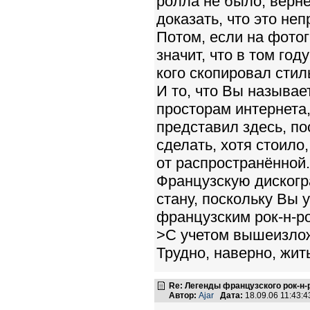
ролла не было, верне
доказать, что это не
Потом, если на фотог
значит, что в том го
кого скопировал стил
И то, что Вы называ
просторам интернета,
представил здесь, по
сделать, хотя стоило
от распространённой.
Французскую дискогр
стану, поскольку Вы 
французским рок-н-р
>С учетом вышеизлож
Трудно, наверно, жит
Re: Легенды французского рок-н
Автор:
Ajar
Дата:
18.09.06 11:43