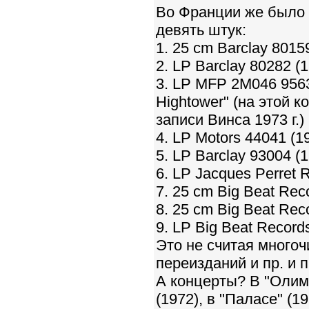
Во Франции же было 
девять штук:
1. 25 cm Barclay 80159 
2. LP Barclay 80282 (19
3. LP MFP 2M046 95639
Hightower" (на этой 
записи Винса 1973 г.)
4. LP Motors 44041 (19
5. LP Barclay 93004 (19
6. LP Jacques Perret 
7. 25 cm Big Beat Rec
8. 25 cm Big Beat Rec
9. LP Big Beat Records
Это не считая много
переизданий и пр. и п
А концерты? В "Олимп
(1972), в "Паласе" (197