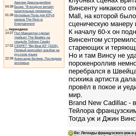
клубных сценах Брит
Амелии Димольденберг
Винсенту никакого от
04.08
Бьорк: “В воздухе витают
разительные перемены”
Mall, на которой было
01.08
Интервью Пола для ЮТуб
канала The Rest is
сценическую манеру 
Entertainment
... периодика:
К началу 60-х он под
14.07
Пол Маккартни сделал
трибьют The Beatles на
Винсентом устремилс
свадьбе Тейлор Свифт
17.02
стареющих и теряющи
СЕКРЕТ "Big Beat 83" (2026).
Первый мерсибит-альбом на
Но и там Винсу не уд
русском языке
22.09
Александр Беляев. Последнее
порокенроллив немног
интервью
перебрался в Швейца
психика артиста дала
провёл в покое и уед
мир.
Brand New Cadillac - 
Тейлора французским
Тогда уж и Джин Винс
Re: Легенды французского рок-н