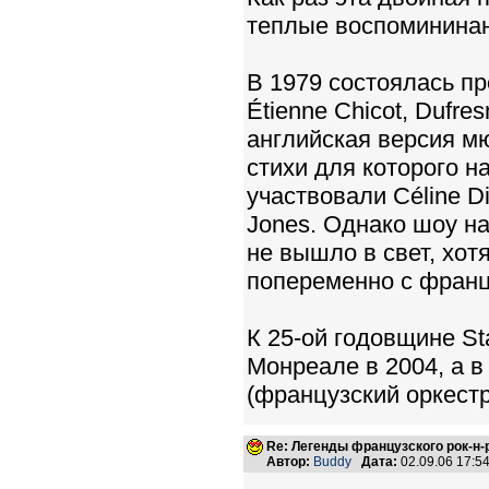
теплые воспомининан
В 1979 состоялась пр
Étienne Chicot, Dufres
английская версия м
стихи для которого н
участвовали Céline Di
Jones. Однако шоу на
не вышло в свет, хот
попеременно с франц
К 25-ой годовщине St
Монреале в 2004, а в
(французский оркестр
Re: Легенды французского рок-н
Автор:
Buddy
Дата:
02.09.06 17: