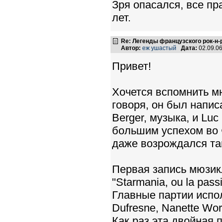
Зря опасался, все пр
лет.
Re: Легенды французского рок-н
Автор:
еж ушастый
Дата:
02.09.0
Привет!
Хочется вспомнить мю
говоря, он был напис
Berger, музыка, и Lu
большим успехом во 
даже возрождался та
Первая запись мюзик
"Starmania, ou la pass
Главные партии испол
Dufresne, Nanette Wor
Как раз эта двойная 