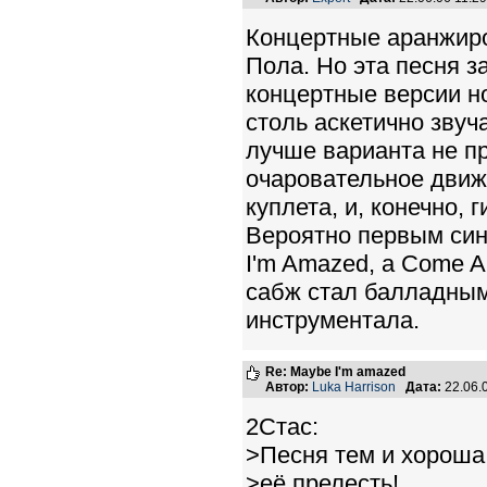
Концертные аранжиро
Пола. Но эта песня з
концертные версии но
столь аскетично звуч
лучше варианта не п
очаровательное движ
куплета, и, конечно, 
Вероятно первым син
I'm Amazed, а Come An
сабж стал балладным
инструментала.
Re: Maybe I'm amazed
Автор:
Luka Harrison
Дата:
22.06.
2Стас:
>Песня тем и хороша
>её прелесть!