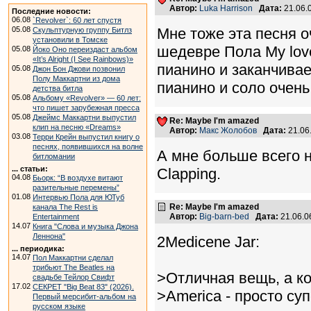
Автор:
Luka Harrison
Дата:
21.06.
Последние новости:
06.08
`Revolver`: 60 лет спустя
05.08
Мне тоже эта песня о
Скульптурную группу Битлз
установили в Томске
шедевре Пола My lov
05.08
Йоко Оно переиздаст альбом
«It’s Alright (I See Rainbows)»
пианино и заканчивае
05.08
Джон Бон Джови позвонил
Полу Маккартни из дома
пианино и соло очень
детства битла
05.08
Альбому «Revolver» — 60 лет:
что пишет зарубежная пресса
05.08
Джеймс Маккартни выпустил
Re: Maybe I'm amazed
клип на песню «Dreams»
Автор:
Макс Жолобов
Дата:
21.06
03.08
Терри Крейн выпустил книгу о
песнях, появившихся на волне
А мне больше всего 
битломании
... статьи:
Clapping.
04.08
Бьорк: “В воздухе витают
разительные перемены”
01.08
Интервью Пола для ЮТуб
Re: Maybe I'm amazed
канала The Rest is
Автор:
Big-barn-bed
Дата:
21.06.0
Entertainment
14.07
Книга "Слова и музыка Джона
Леннона"
2Medicene Jar:
... периодика:
14.07
Пол Маккартни сделал
трибьют The Beatles на
>Отличная вещь, а ко
свадьбе Тейлор Свифт
17.02
СЕКРЕТ "Big Beat 83" (2026).
>America - просто суп
Первый мерсибит-альбом на
русском языке