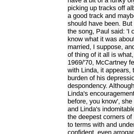
have a bit of a funky or
picking up tracks off 
a good track and maybe
should have been. But
the song, Paul said: 'I 
know what it was about
married, I suppose, and
of thing of it all is wh
1969/'70, McCartney fel
with Linda, it appears,
burden of his depressio
despondency. Although 
Linda's encouragement, 
before, you know', she 
and Linda's indomitabl
the deepest corners of 
to terms with and unde
confident, even arroga