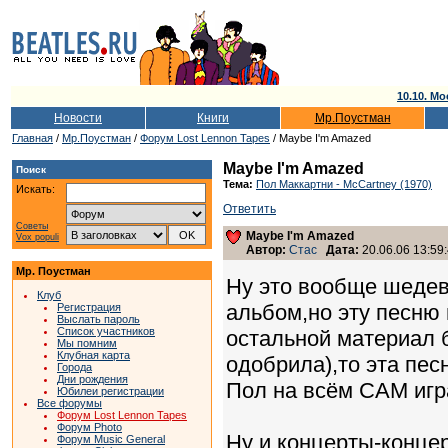
10.10. Мо
Новости
Книги
Мр.Поустман
Главная
/
Мр.Поустман
/
Форум Lost Lennon Tapes
/ Maybe I'm Amazed
Maybe I'm Amazed
Поиск
Тема:
Пол Маккартни - McCartney (1970)
Искать:
Ответить
Советы
Maybe I'm Amazed
Vox populi
Автор:
Стас
Дата:
20.06.06 13:59
Мр. Поустман
Ну это вообще шедев
Клуб
альбом,но эту песню
Регистрация
Выслать пароль
Список участников
остальной материал 
Мы помним
Клубная карта
одобрила),то эта пес
Города
Дни рождения
Пол на всём САМ игр
Юбилеи регистрации
Все форумы
Форум Lost Lennon Tapes
Форум Photo
Ну и концерты-концер
Форум Music General