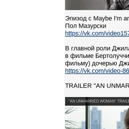
Эпизод с Maybe I'm 
Пол Мазурски
https://vk.com/video
В главной роли Джил
в фильме Бертолуччи
фильму) дочерью Джи
https://vk.com/video
TRAILER "AN UNMA
"AN UNMARRIED WOMAN" TRAIL