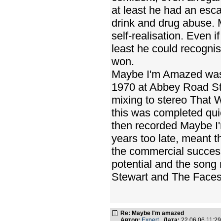
at least he had an esc
drink and drug abuse. 
self-realisation. Even i
least he could recognis
won.
Maybe I'm Amazed was 
1970 at Abbey Road Stu
mixing to stereo That
this was completed qui
then recorded Maybe I'
years too late, meant t
the commercial success
potential and the song
Stewart and The Faces 
Re: Maybe I'm amazed
Автор:
Expert
Дата:
22.06.06 11: