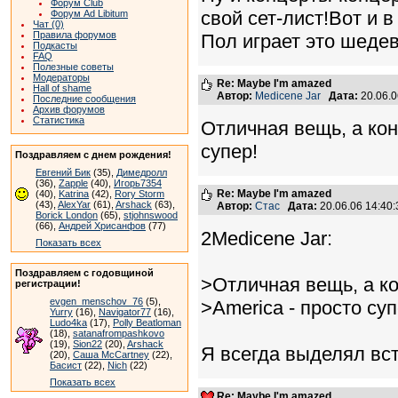
Форум Club
свой сет-лист!Вот и 
Форум Ad Libitum
Чат (0)
Правила форумов
Пол играет это шедев
Подкасты
FAQ
Полезные советы
Модераторы
Re: Maybe I'm amazed
Hall of shame
Автор:
Medicene Jar
Дата:
20.06.
Последние сообщения
Архив форумов
Статистика
Отличная вещь, а кон
супер!
Поздравляем с днем рождения!
Евгений Бик
(35),
Димедролл
(36),
Zapple
(40),
Игорь7354
Re: Maybe I'm amazed
(40),
Katrina
(42),
Rory Storm
(43),
AlexYar
(61),
Arshack
(63),
Автор:
Стас
Дата:
20.06.06 14:4
Borick London
(65),
stjohnswood
(66),
Андрей Хрисанфов
(77)
2Medicene Jar:
Показать всех
Поздравляем с годовщиной
>Отличная вещь, а ко
регистрации!
evgen_menschov_76
(5),
>America - просто суп
Yurry
(16),
Navigator77
(16),
Ludo4ka
(17),
Polly Beatloman
(18),
satanafrompashkovo
(19),
Sion22
(20),
Arshack
Я всегда выделял всту
(20),
Саша McCartney
(22),
Басист
(22),
Nich
(22)
Показать всех
Re: Maybe I'm amazed