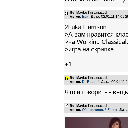
Re: Maybe I'm amazed
Автор:
Бри
Дата:
02.01.11 14:01
2Luka Harrison:
>А вам нравится кла
>на Working Classica
>игра на скрипке.
+1
Re: Maybe I'm amazed
Автор:
Dr. Robert!
Дата:
06.01.11 
Что и говорить - ве
Re: Maybe I'm amazed
Автор:
Обеспеченный Ездок
Дата