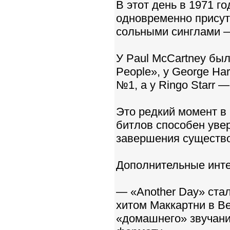
В этот день в 1971 го
одновременно присут
сольными синглами —
У Paul McCartney был
People», у George Ha
№1, а у Ringo Starr —
Это редкий момент в 
битлов способен уве
завершения существо
Дополнительные инт
— «Another Day» ста
хитом Маккартни в Ве
«домашнего» звучани