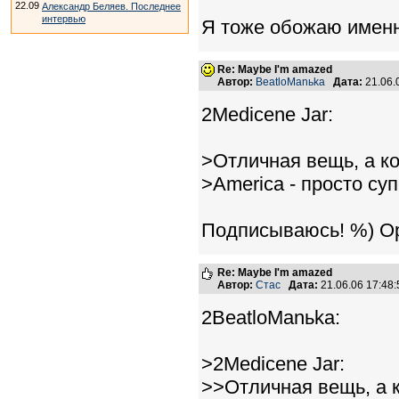
22.09
Александр Беляев. Последнее
интервью
Я тоже обожаю именн
Re: Maybe I'm amazed
Автор:
BeatloManьka
Дата:
21.06.
2Medicene Jar:
>Отличная вещь, а ко
>America - просто суп
Подписываюсь! %) Ор
Re: Maybe I'm amazed
Автор:
Стас
Дата:
21.06.06 17:4
2BeatloManьka:
>2Medicene Jar:
>>Отличная вещь, а к