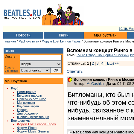
10.10. Мо
Новости
Книги
Мр.Поустман
Главная
/
Мр.Поустман
/
Форум Lost Lennon Tapes
/ Вспомним концерт Ринго в Моск
Вспомним концерт Ринго в
Поиск
Тема:
Ринго Старр - концерты в России (19
Искать:
Страницы:
1
|
2
|
3
|
4
|
Еще>>
Советы
Vox populi
Ответить
Вспомним концерт Ринго в Москв
Мр. Поустман
Автор:
McCashka
Дата:
04.11.05 
Клуб
Регистрация
Битломаны, кто был 
Выслать пароль
Список участников
что-нибудь об этом с
Мы помним
Клубная карта
нибудь, связанное с 
Города
Дни рождения
знаменательный моме
Юбилеи регистрации
Все форумы
Форум Lost Lennon Tapes
Форум Photo
Форум Music General
Re: Вспомним концерт Ринго в Мо