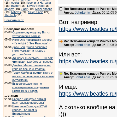
(18),
edulet
(18),
Корепина Наталия
(18),
Baster
(18),
Lovely Ringo
(18),
Re: Вспомним концерт Ринго в Мо
saysay
(19),
Salty
(19),
MissLennona
(19),
MiheyS
(20),
Sexy_Sadie
(21),
Автор:
JohnLenin
Дата:
05.11.05 
TheTech
(21)
Показать всех
Вот, например:
https://www.beatles.r
Последние новости:
05.08
Скульптурную группу Битлз
установили в Томске
05.08
Йоко Оно переиздаст альбом
Re: Вспомним концерт Ринго в Мо
«It’s Alright (I See Rainbows)»
Автор:
JohnLenin
Дата:
05.11.05 
05.08
Джон Бон Джови позвонил
Полу Маккартни из дома
Или вот:
детства битла
05.08
Альбому «Revolver» — 60 лет:
https://www.beatles.
что пишет зарубежная пресса
05.08
Джеймс Маккартни выпустил
клип на песню «Dreams»
03.08
Терри Крейн выпустил книгу о
Re: Вспомним концерт Ринго в Мо
песнях, появившихся на волне
Автор:
JohnLenin
Дата:
05.11.05 
битломании
03.08
Вышел справочник по
И еще:
коллекционным предметам
Битлз 1960-х годов
https://www.beatles.
... статьи:
04.08
Бьорк: “В воздухе витают
разительные перемены”
А сколько вообще на с
01.08
Интервью Пола для ЮТуб
канала The Rest is
:)))
Entertainment