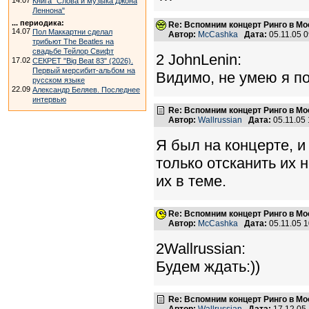
14.07
Книга "Слова и музыка Джона
Леннона"
... периодика:
Re: Вспомним концерт Ринго в Мо
14.07
Пол Маккартни сделал
Автор:
McCashka
Дата:
05.11.05 
трибьют The Beatles на
свадьбе Тейлор Свифт
2 JohnLenin:
17.02
СЕКРЕТ "Big Beat 83" (2026).
Первый мерсибит-альбом на
Видимо, не умею я по
русском языке
22.09
Александр Беляев. Последнее
интервью
Re: Вспомним концерт Ринго в Мо
Автор:
Wallrussian
Дата:
05.11.05
Я был на концерте, и
только отсканить их 
их в теме.
Re: Вспомним концерт Ринго в Мо
Автор:
McCashka
Дата:
05.11.05 
2Wallrussian:
Будем ждать:))
Re: Вспомним концерт Ринго в Мо