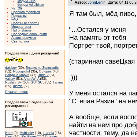
Форум Club
Автор:
JohnLenin
Дата:
04.11.05 
Форум Ad Libitum
Чат (0)
Я там был, мёд-пиво, к
Правила форумов
Подкасты
FAQ
Полезные советы
Модераторы
"...Остался у меня
Hall of shame
Последние сообщения
На память от тебя
Архив форумов
Статистика
Портрет твой, портре
Поздравляем с днем рождения!
(старинная савеЦкая
dalobov
(30),
Владимир Золотарёв
(32),
Nupogodist
(35),
Octopus
(43),
Бардина Мария
(47),
Jude V
(51),
:)))
vaclav
(51),
AndreW_A
(53),
Ruslan_SF
(53),
GUTSUL
(55),
Галіна
(55),
alemis
(56)
У меня остался на па
Показать всех
"Степан Разин" на нё
Поздравляем с годовщиной
регистрации!
А вообще, если воспо
найти на нём про добр
частности, тему, да н
Hare
(9),
Muftinsky
(10),
k-annja
(16),
Caer
(16),
RedFinger***
(17),
ksan