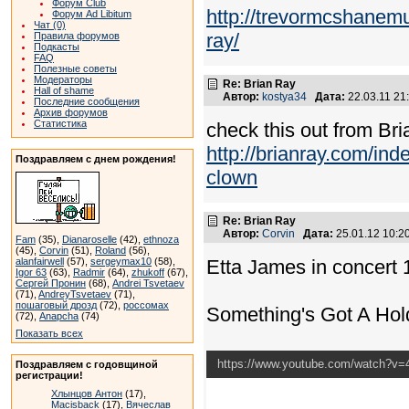
Форум Club
http://trevormcshanemu
Форум Ad Libitum
Чат (0)
ray/
Правила форумов
Подкасты
FAQ
Полезные советы
Модераторы
Re: Brian Ray
Hall of shame
Автор:
kostya34
Дата:
22.03.11 2
Последние сообщения
Архив форумов
Статистика
check this out from Br
http://brianray.com/ind
Поздравляем с днем рождения!
clown
Re: Brian Ray
Автор:
Corvin
Дата:
25.01.12 10:
Fam
(35),
Dianaroselle
(42),
ethnoza
(45),
Corvin
(51),
Roland
(56),
alanfairwell
(57),
sergeymax10
(58),
Etta James in concert
Igor 63
(63),
Radmir
(64),
zhukoff
(67),
Сергей Пронин
(68),
Andrei Tsvetaev
(71),
AndreyTsvetaev
(71),
пошаговый дрозд
(72),
россомах
Something's Got A Ho
(72),
Anapcha
(74)
Показать всех
https://www.youtube.com/watch?v
Поздравляем с годовщиной
регистрации!
Хлынцов Антон
(17),
Macisback
(17),
Вячеслав