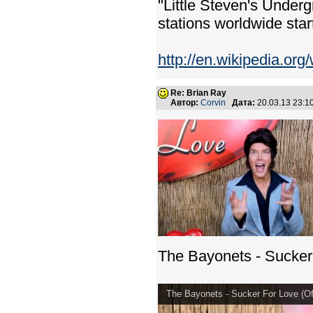
"Little Steven's Underg
stations worldwide sta
http://en.wikipedia.or
Re: Brian Ray
Автор:
Corvin
Дата:
20.03.13 23:
The Bayonets - Sucker 
The Bayonets - Sucker For Love (Off