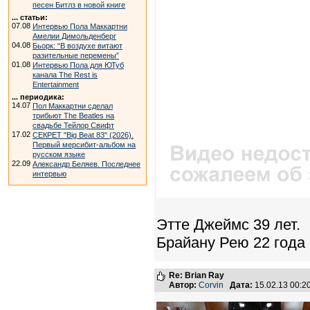
песен Битлз в новой книге
... статьи:
07.08
Интервью Пола Маккартни
Амелии Димольденберг
04.08
Бьорк: “В воздухе витают
разительные перемены”
01.08
Интервью Пола для ЮТуб
канала The Rest is
Entertainment
... периодика:
14.07
Пол Маккартни сделал
трибьют The Beatles на
свадьбе Тейлор Свифт
17.02
СЕКРЕТ "Big Beat 83" (2026).
Первый мерсибит-альбом на
русском языке
22.09
Александр Беляев. Последнее
интервью
Этте Джеймс 39 лет.
Брайану Рею 22 года
Re: Brian Ray
Автор:
Corvin
Дата:
15.02.13 00: