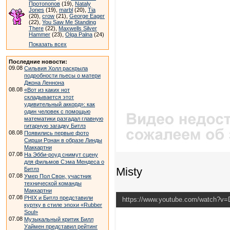
Протопопов
(19),
Nataly
Jones
(19),
marbl
(20),
Tia
(20),
crow
(21),
George Eager
(22),
You Saw Me Standing
There
(22),
Maxwells Silver
Hammer
(23),
Olga Palna
(24)
Показать всех
Последние новости:
09.08
Сильвия Холл раскрыла
подробности пьесы о матери
Джона Леннона
08.08
«Вот из каких нот
складывается этот
удивительный аккорд»: как
один человек с помощью
математики разгадал главную
гитарную загадку Битлз
08.08
Появились первые фото
Сирши Ронан в образе Линды
Маккартни
07.08
На Эбби-роуд снимут сцену
для фильмов Сэма Мендеса о
Misty
Битлз
07.08
Умер Пол Свон, участник
технической команды
Маккартни
07.08
PHIX и Битлз представили
https://www.youtube.com/watch?v
куртку в стиле эпохи «Rubber
Soul»
07.08
Музыкальный критик Билл
Уаймен представил рейтинг