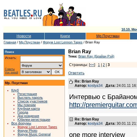
10.10. Мо
Новости
Книги
Мр.Поустман
Главная
/
Мр.Поустман
/
Форум Lost Lennon Tapes
/ Brian Ray
Brian Ray
Поиск
Тема:
Brian Ray (Брайан Рэй)
Искать:
Страницы: [
<<
]
1
|
2
|
3
Советы
Vox populi
Ответить
Re: Brian Ray
Мр. Поустман
Автор:
kostya34
Дата:
24.01.11 1
Клуб
Регистрация
Интервью с Брайаном
Выслать пароль
Список участников
http://premierguitar.c
Мы помним
Клубная карта
Города
Дни рождения
Re: Brian Ray
Юбилеи регистрации
Все форумы
Автор:
kostya34
Дата:
30.01.11 2
Форум Lost Lennon Tapes
Форум Photo
one more interview
Форум Music General