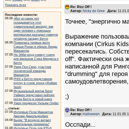
Показать всех
Re: Rizz Off !
Автор:
Nicky de Gree
Дата:
11.01.
Последние новости:
08.08
«Вот из каких нот
Точнее, "энергично м
складывается этот
удивительный аккорд»: как
один человек с помощью
математики разгадал главную
Выражение пользовал
гитарную загадку Битлз
компании (Cirkus Kids
08.08
Появились первые фото
Сирши Ронан в образе Линды
пересекались. Собств
Маккартни
07.08
На Эбби-роуд снимут сцену
off". Фактически она 
для фильмов Сэма Мендеса о
Битлз
написанной для Ринго
07.08
Умер Пол Свон, участник
технической команды
"drumming" для героя
Маккартни
07.08
PHIX и Битлз представили
самоудовлетворения, в
куртку в стиле эпохи «Rubber
Soul»
07.08
Музыкальный критик Билл
;)
Уаймен представил рейтинг
песен Битлз в новой книге
07.08
Умер продюсер Уильям Орбит
... статьи:
Re: Rizz Off !
07.08
Интервью Пола Маккартни
Автор:
Halloween
Дата:
11.01.05 
Амелии Димольденберг
04.08
Бьорк: “В воздухе витают
Осспади...
разительные перемены”
01.08
Интервью Пола для ЮТуб