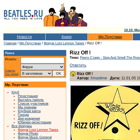
10.10. Мо
Новости
Книги
Мр.Поустман
Главная
/
Мр.Поустман
/
Форум Lost Lennon Tapes
/ Rizz Off !
Rizz Off !
Поиск
Тема:
Ринго Старр - Stop And Smell The Ros
Искать:
Ответить
Советы
Rizz Off !
Vox populi
Автор:
Xmastime
Дата:
11.01.05 1
Мр. Поустман
Клуб
Регистрация
Выслать пароль
Список участников
Мы помним
Клубная карта
Города
Дни рождения
Юбилеи регистрации
Все форумы
Форум Lost Lennon Tapes
Форум Photo
Форум Music General