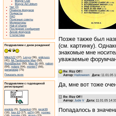
Форум Club
Форум Ad Libitum
Чат (0)
Правила форумов
Подкасты
FAQ
Полезные советы
Модераторы
Hall of shame
Последние сообщения
Архив форумов
Статистика
Позже также был наз
(см. картинку). Одна
Поздравляем с днем рождения!
знакомые мне носител
Mikich22
(27),
Lesya
(36),
gniknuss
уважаемые форумча
(41),
Mr.Tambourine Man
(50),
Rick&Backer
(50),
Max 66
(60),
nabon
(64),
nolans
(64),
monter7
(66),
ganapataja
(75)
Re: Rizz Off !
Показать всех
Автор:
Halloween
Дата:
11.01.05 
Да, мне вот тоже оче
Поздравляем с годовщиной
регистрации!
Re: Rizz Off !
Автор:
Jude V
Дата:
11.01.05 14:
Попадалось в значени
egoktis
(5),
Superkot
(15),
igrok99
(16),
Igor 63
(17),
od74
(18),
уоллес
(18),
Impaler
(20),
akash
(23)