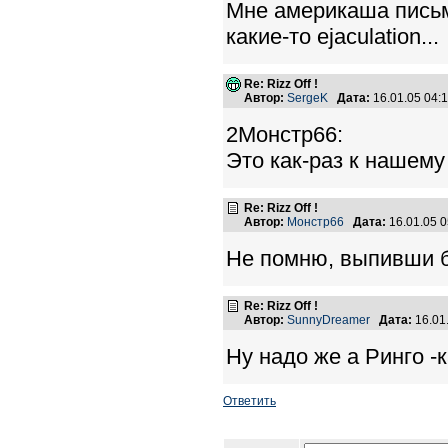
Мне америкаша письмо
какие-то ejaculation...
Re: Rizz Off !
Автор:
SergeK
Дата:
16.01.05 04
2Монстр66:
Это как-раз к нашему с
Re: Rizz Off !
Автор:
Монстр66
Дата:
16.01.05 
Не помню, выпивши 
Re: Rizz Off !
Автор:
SunnyDreamer
Дата:
16.01
Ну надо же а Ринго -как
Ответить