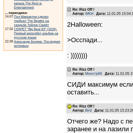
канала The Rest is
Entertainment
Re: Rizz Off !
... периодика:
Автор:
WKH
Дата:
11.01.05 15:04
14.07
Пол Маккартни сделал
трибьют The Beatles на
2Halloween:
свадьбе Тейлор Свифт
17.02
СЕКРЕТ "Big Beat 83" (2026).
Первый мерсибит-альбом на
русском языке
>Осспади...
22.09
Александр Беляев. Последнее
интервью
: ))))))))
Re: Rizz Off !
Автор:
Монстр66
Дата:
11.01.05 
СИДИ максимум если 
оставить...
Re: Rizz Off !
Автор:
Bird
Дата:
11.01.05 15:23
Отчего же? Надо с п
заранее и на лазили 