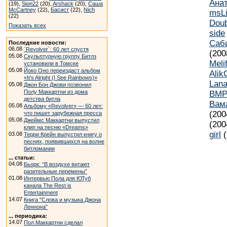
Ана
(19),
Sion22
(20),
Arshack
(20),
Саша
McCartney
(22),
Басист
(22),
Nich
msL
(22)
Doub
Показать всех
side
Саб
Последние новости:
06.08
`Revolver`: 60 лет спустя
(200
05.08
Скульптурную группу Битлз
Meli
установили в Томске
05.08
Йоко Оно переиздаст альбом
Alik
«It’s Alright (I See Rainbows)»
Lan
05.08
Джон Бон Джови позвонил
Полу Маккартни из дома
BMP
детства битла
Вам
05.08
Альбому «Revolver» — 60 лет:
(200
что пишет зарубежная пресса
05.08
Джеймс Маккартни выпустил
(200
клип на песню «Dreams»
girl
(
03.08
Терри Крейн выпустил книгу о
песнях, появившихся на волне
битломании
... статьи:
04.08
Бьорк: “В воздухе витают
разительные перемены”
01.08
Интервью Пола для ЮТуб
канала The Rest is
Entertainment
14.07
Книга "Слова и музыка Джона
Леннона"
... периодика:
14.07
Пол Маккартни сделал