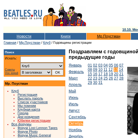
10.10. Мо
Новости
Книги
Мр.Поустман
Главная
/
Мр.Поустман
/
Клуб
/ Годовщины регистрации
Поздравляем с годовщиной т
Поиск
предыдущие годы
Искать:
Январь
01
02
03
04
05
06
07
08
09
10
11
12
13
14
Советы
Февраль
Vox populi
15
16
17
18
19
20
21
Март
22
23
24
25
26
27
28
29
30
31
Мр. Поустман
Апрель
Клуб
Май
Регистрация
Июнь
Выслать пароль
Список участников
Июль
Мы помним
Клубная карта
Август
Города
Дни рождения
Сентябрь
Юбилеи регистрации
Октябрь
Все форумы
Форум Lost Lennon Tapes
Ноябрь
Форум Photo
Форум Music General
Декабрь