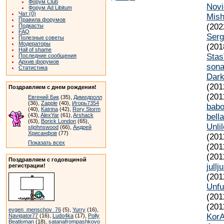
Форум Club
Novi
Форум Ad Libitum
Чат (0)
Mish
Правила форумов
(202
Подкасты
FAQ
Serg
Полезные советы
Модераторы
(201
Hall of shame
Sta
Последние сообщения
Архив форумов
sona
Статистика
Dar
(201
Поздравляем с днем рождения!
(201
Евгений Бик
(35),
Димедролл
(36),
Zapple
(40),
Игорь7354
babo
(40),
Katrina
(42),
Rory Storm
(43),
AlexYar
(61),
Arshack
bell
(63),
Borick London
(65),
Unli
stjohnswood
(66),
Андрей
Хрисанфов
(77)
(201
Показать всех
(201
(201
Поздравляем с годовщиной
jullj
регистрации!
(201
Unfu
(201
(201
evgen_menschov_76
(5),
Yurry
(16),
Kor
Navigator77
(16),
Ludo4ka
(17),
Polly
Beatloman
(18),
satanafrompashkovo