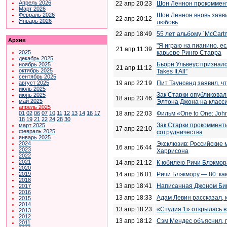
Апрель 2026
22 апр 20:23
Шон Леннон прокоммент
Март 2026
Шон Леннон вновь заяви
Февраль 2026
22 апр 20:12
Январь 2026
любовь
22 апр 18:49
55 лет альбому `McCart
Архив
"Я играю на пианино, ес
21 апр 11:39
карьере Ринго Старра
2025
декабрь 2025
Бьорн Ульвеус признался
ноябрь 2025
21 апр 11:12
октябрь 2025
Takes It All”
сентябрь 2025
19 апр 22:19
Пит Таунсенд заявил, ч
август 2025
июль 2025
Зак Старки опубликовал
июнь 2025
18 апр 23:46
май 2025
Элтона Джона на класси
апрель 2025
18 апр 22:03
Фильм «One to One: Joh
01
02
06
07
10
11
12
13
14
16
17
18
19
21
22
24
28
30
Зак Старки прокомменти
март 2025
17 апр 22:10
февраль 2025
сотрудничества
январь 2025
Эксклюзив: Российские
2024
16 апр 16:44
2023
Харрисона
2022
2021
14 апр 21:12
К юбилею Ричи Блэкмор
2020
14 апр 16:01
Ричи Блэкмору — 80: ка
2019
2018
13 апр 18:41
Написанная Джоном Бир
2017
2016
13 апр 18:33
Адам Левин рассказал, 
2015
2014
13 апр 18:23
«Студия 1» открылась в
2013
2012
13 апр 18:12
Сэм Мендес объяснил, 
2011