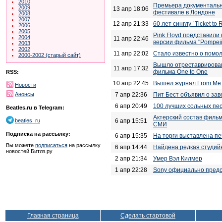
2010
Премьера документальн
2009
13 апр 18:06
фестивале в Лондоне
2008
2007
12 апр 21:33
60 лет синглу `Ticket to Ri
2006
2005
Pink Floyd представили
2004
11 апр 22:46
версии фильма "Pompei
2003
2002
11 апр 22:02
Стало известно о помол
2000-2002 (старый сайт)
Вышло отреставрирован
11 апр 17:32
фильма One to One
RSS:
10 апр 22:45
Вышел журнал From Me 
Новости
7 апр 22:36
Пит Бест объявил о за
Анонсы
6 апр 20:49
100 лучших сольных пес
Beatles.ru в Telegram:
Актерский состав фильм
6 апр 15:51
beatles_ru
СМИ
Подписка на рассылку:
6 апр 15:35
На торги выставлена п
Вы можете
подписаться
на рассылку
6 апр 14:44
Найдена редкая студийн
новостей Битлз.ру
2 апр 21:34
Умер Вэл Килмер
1 апр 22:28
Sony официально предс
Главная страница
Сделать стартовой