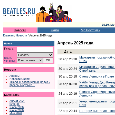
10.10. Мо
Новости
Книги
Мр.Поустман
Главная
/
Новости
/ Апрель 2025 года
Апрель 2025 года
Поиск
Искать:
Дата
Маккартни показал обло
Советы
30 апр 20:30
Run»
Vox populi
Маккартни и Дилан прин
30 апр 20:24
Новости
Стрейзанд
Анонсы
30 апр 20:18
Стене Леннона в Праге 
Новости Usenet
«Перлы» телевидения, радио и
Чабби Чекер, Джо Кокке
28 апр 09:30
прессы о музыке…
славы рок-н-ролла - 202
Стивен Содерберг сним
24 апр 20:19
Календарь
Леннона
Август 2026
Умер легендарный прод
22 апр 23:51
02
03
05
Cars
Июль 2026
Июнь 2026
22 апр 20:44
На торги выставлен «п
Май 2026