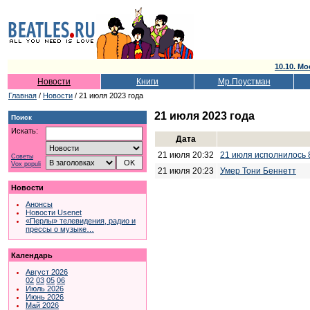
10.10. Мо
Новости
Книги
Мр.Поустман
Главная
/
Новости
/ 21 июля 2023 года
21 июля 2023 года
Поиск
Искать:
Дата
21 июля 20:32
21 июля исполнилось 
Советы
Vox populi
21 июля 20:23
Умер Тони Беннетт
Новости
Анонсы
Новости Usenet
«Перлы» телевидения, радио и
прессы о музыке…
Календарь
Август 2026
02
03
05
06
Июль 2026
Июнь 2026
Май 2026