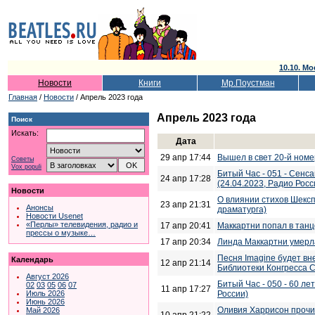
10.10. Мо
Новости
Книги
Мр.Поустман
Главная
/
Новости
/ Апрель 2023 года
Апрель 2023 года
Поиск
Искать:
Дата
29 апр 17:44
Вышел в свет 20-й ном
Советы
Vox populi
Битый Час - 051 - Сенса
24 апр 17:28
(24.04.2023, Радио Росс
Новости
О влиянии стихов Шексп
23 апр 21:31
Анонсы
драматурга)
Новости Usenet
«Перлы» телевидения, радио и
17 апр 20:41
Маккартни попал в танц
прессы о музыке…
17 апр 20:34
Линда Маккартни умерла
Песня Imagine будет вн
Календарь
12 апр 21:14
Библиотеки Конгресса
Август 2026
Битый Час - 050 - 60 ле
02
03
05
06
07
11 апр 17:27
России)
Июль 2026
Июнь 2026
Оливия Харрисон прочи
Май 2026
10 апр 21:22