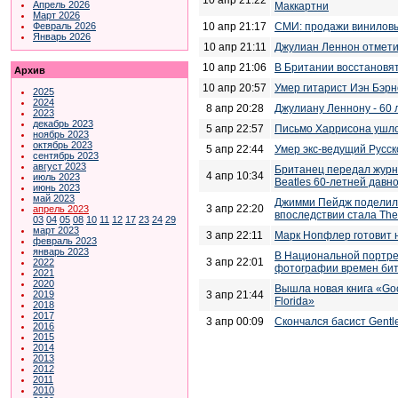
Апрель 2026
Маккартни
Март 2026
10 апр 21:17
СМИ: продажи виниловых
Февраль 2026
Январь 2026
10 апр 21:11
Джулиан Леннон отмети
10 апр 21:06
В Британии восстановя
Архив
10 апр 20:57
Умер гитарист Иэн Бэр
2025
2024
8 апр 20:28
Джулиану Леннону - 60 
2023
декабрь 2023
5 апр 22:57
Письмо Харрисона ушло
ноябрь 2023
октябрь 2023
5 апр 22:44
Умер экс-ведущий Русск
сентябрь 2023
август 2023
Британец передал журн
4 апр 10:34
июль 2023
Beatles 60-летней давн
июнь 2023
май 2023
Джимми Пейдж поделилс
3 апр 22:20
апрель 2023
впоследствии стала The
03
04
05
08
10
11
12
17
23
24
29
март 2023
3 апр 22:11
Марк Нопфлер готовит 
февраль 2023
январь 2023
В Национальной портре
3 апр 22:01
2022
фотографии времен би
2021
2020
Вышла новая книга «Goo
3 апр 21:44
2019
Florida»
2018
2017
3 апр 00:09
Cкончался басист Gentl
2016
2015
2014
2013
2012
2011
2010