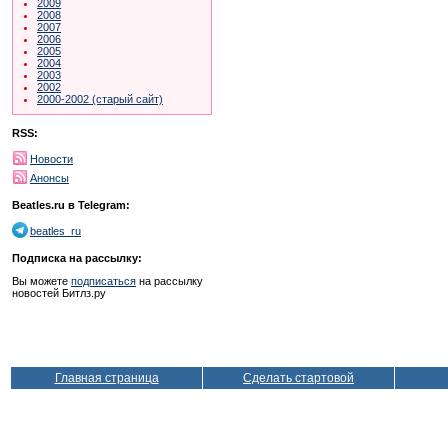
2009
2008
2007
2006
2005
2004
2003
2002
2000-2002 (старый сайт)
RSS:
Новости
Анонсы
Beatles.ru в Telegram:
beatles_ru
Подписка на рассылку:
Вы можете
подписаться
на рассылку
новостей Битлз.ру
Главная страница
Сделать стартовой