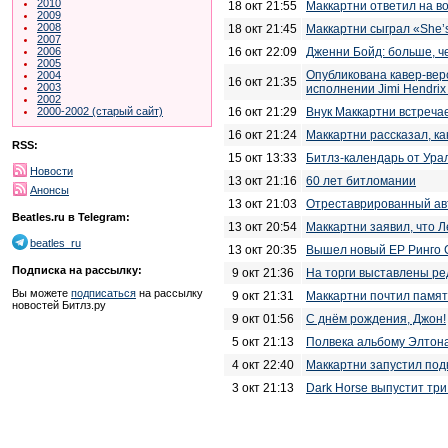
2010
18 окт 21:55
Маккартни ответил на в
2009
2008
18 окт 21:45
Маккартни сыграл «She’
2007
16 окт 22:09
Дженни Бойд: больше, ч
2006
2005
Опубликована кавер-верс
2004
16 окт 21:35
2003
исполнении Jimi Hendrix
2002
16 окт 21:29
Внук Маккартни встреча
2000-2002 (старый сайт)
16 окт 21:24
Маккартни рассказал, к
RSS:
15 окт 13:33
Битлз-календарь от Урал
Новости
13 окт 21:16
60 лет битломании
Анонсы
13 окт 21:03
Отреставрированный авт
Beatles.ru в Telegram:
13 окт 20:54
Маккартни заявил, что Л
beatles_ru
13 окт 20:35
Вышел новый ЕР Ринго 
Подписка на рассылку:
9 окт 21:36
На торги выставлены ре
Вы можете
подписаться
на рассылку
9 окт 21:31
Маккартни почтил памя
новостей Битлз.ру
9 окт 01:56
С днём рождения, Джон!
5 окт 21:13
Полвека альбому Элтона
4 окт 22:40
Маккартни запустил подка
3 окт 21:13
Dark Horse выпустит три