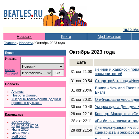
10.10. Мо
Новости
Книги
Мр.Поустман
Главная
/
Новости
/ Октябрь 2023 года
Октябрь 2023 года
Поиск
Искать:
Дата
Леннон и Харрисон попа
Советы
31 окт 21:00
знаменитостей
Vox populi
31 окт 20:54
Старр: работа над «Now
Новости
В клип «Now and Then» 
31 окт 20:46
Анонсы
Битлз
Новости Usenet
«Перлы» телевидения, радио и
31 окт 20:31
Опубликовано «последн
прессы о музыке…
30 окт 20:48
Умерла вдова Джорджа 
28 окт 22:16
Концерт Маккартни в Си
Календарь
28 окт 22:11
«Би-би-си» посвятит ря
Август 2026
02
03
05
06
07
08
Для мультфильма по книг
Июль 2026
28 окт 21:59
сценариста и режиссера
Июнь 2026
Май 2026