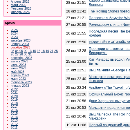
Кифер Сазерленд озвучи
Апрель 2026
28 окт 21:51
Леннона
Март 2026
Февраль 2026
28 окт 21:42
The Rolling Stones повт
Январь 2026
27 окт 21:21
Полвека альбому the Wh
Архив
27 окт 20:55
Режиссером клипа «Now 
2025
Последняя песня The Be
26 окт 15:55
2024
ноября
2023
декабрь 2023
26 окт 15:50
«Красный» и «Синий» а
ноябрь 2023
октябрь 2023
Проекции с намеком на 
26 окт 13:28
03
04
05
09
13
15
16
18
19
21
25
Ливерпулю
26
27
28
30
31
сентябрь 2023
Кит Ричардс выводил Ми
25 окт 23:00
август 2023
Битлз
июль 2023
июнь 2023
25 окт 22:51
Вышла книга «George Har
май 2023
апрель 2023
Маккартни осмотрел граф
25 окт 22:40
март 2023
Ньюкасл
февраль 2023
январь 2023
25 окт 22:34
Альбому «The Traveling W
2022
2021
25 окт 22:26
Официальный анонс Now
2020
2019
21 окт 20:58
Дани Харрисон выпустил
2018
2017
21 окт 20:53
Маккартни поделился в
2016
2015
Вышла песня The Rolling
21 окт 20:46
2014
Маккартни
2013
2012
19 окт 11:06
Первый лондонский дом 
2011