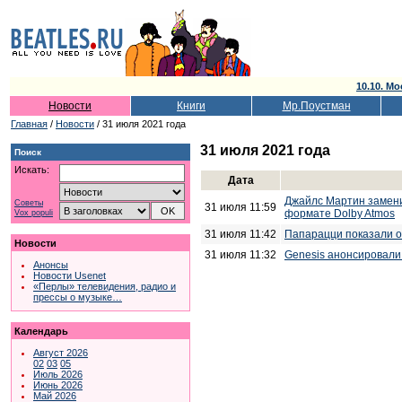
10.10. Мо
Новости
Книги
Мр.Поустман
Главная
/
Новости
/ 31 июля 2021 года
31 июля 2021 года
Поиск
Искать:
Дата
Джайлс Мартин заменит
Советы
31 июля 11:59
формате Dolby Atmos
Vox populi
31 июля 11:42
Папарацци показали о
Новости
31 июля 11:32
Genesis анонсировали
Анонсы
Новости Usenet
«Перлы» телевидения, радио и
прессы о музыке…
Календарь
Август 2026
02
03
05
Июль 2026
Июнь 2026
Май 2026