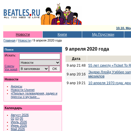
10.10. Мо
Новости
Книги
Мр.Поустман
Главная
/
Новости
/ 9 апреля 2020 года
9 апреля 2020 года
Поиск
Искать:
Дата
9 апр 21:48
55 лет синглу «Ticket To Ri
Советы
Vox populi
Эндрю Ллойд Уэббер запу
9 апр 20:16
мюзиклов
Новости
9 апр 19:21
10 апреля 1970 года: ден
Анонсы
Новости Usenet
«Перлы» телевидения, радио и
прессы о музыке…
Календарь
Август 2026
02
03
05
Июль 2026
Июнь 2026
Май 2026