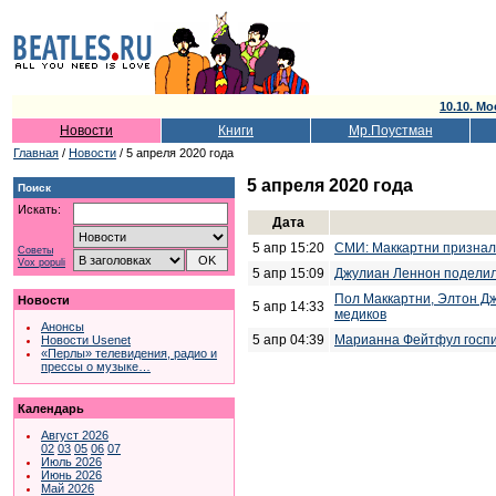
10.10. Мо
Новости
Книги
Мр.Поустман
Главная
/
Новости
/ 5 апреля 2020 года
5 апреля 2020 года
Поиск
Искать:
Дата
5 апр 15:20
СМИ: Маккартни признал
Советы
Vox populi
5 апр 15:09
Джулиан Леннон поделил
Пол Маккартни, Элтон Дж
Новости
5 апр 14:33
медиков
Анонсы
5 апр 04:39
Марианна Фейтфул госпи
Новости Usenet
«Перлы» телевидения, радио и
прессы о музыке…
Календарь
Август 2026
02
03
05
06
07
Июль 2026
Июнь 2026
Май 2026