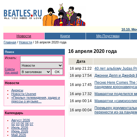
10.10. Мо
Новости
Книги
Мр.Поустман
Главная
/
Новости
/ 16 апреля 2020 года
16 апреля 2020 года
Поиск
Искать:
Дата
16 апр 21:22
40 лет альбому Judas Pri
Советы
Vox populi
16 апр 17:54
Джонни Депп и Джефф Бе
Песню Here Comes The 
Новости
16 апр 17:45
пандемии коронавируса
Анонсы
16 апр 17:32
Маккартни поделился м
Новости Usenet
«Перлы» телевидения, радио и
16 апр 00:14
Маккартни «самоизолир
прессы о музыке…
Премьеру документальн
16 апр 00:04
перенести из-за панде
Календарь
Август 2026
02
03
05
06
07
Июль 2026
Июнь 2026
Май 2026